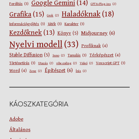
Google Gemini
(14)
Fordítás
(3)
GPT4+Plug-ins
(2)
Haladóknak
(18)
Grafika
(15)
Grok
(2)
Információgyűjtés
(3)
Játék
(3)
Karakter
(3)
Kezdőknek
(13)
Midjourney
(6)
Könyv
(5)
Nyelvi modell
(33)
Profiknak
(4)
Stable Diffusion
(5)
Térképészet
(4)
Tanulás
(3)
Suno
(2)
Történetírás
(3)
Voxscript GPT
(3)
Utazás
(2)
vibe coding
(2)
Videó
(2)
Építészet
(6)
Word
(4)
Zene
(2)
Írás
(2)
KÁOSZKATEGÓRIA
Adobe
Általános