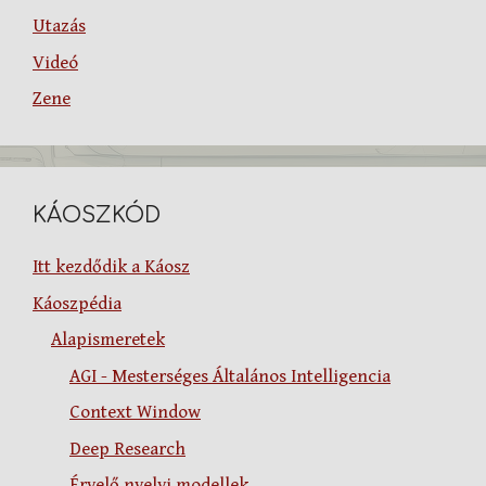
Utazás
Videó
Zene
KÁOSZKÓD
Itt kezdődik a Káosz
Káoszpédia
Alapismeretek
AGI - Mesterséges Általános Intelligencia
Context Window
Deep Research
Érvelő nyelvi modellek