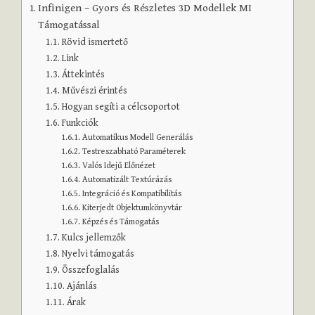
Infinigen – Gyors és Részletes 3D Modellek MI
Támogatással
Rövid ismertető
Link
Áttekintés
Művészi érintés
Hogyan segíti a célcsoportot
Funkciók
Automatikus Modell Generálás
Testreszabható Paraméterek
Valós Idejű Előnézet
Automatizált Textúrázás
Integráció és Kompatibilitás
Kiterjedt Objektumkönyvtár
Képzés és Támogatás
Kulcs jellemzők
Nyelvi támogatás
Összefoglalás
Ajánlás
Árak