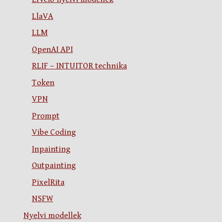
LlaVA
LLM
OpenAI API
RLIF – INTUITOR technika
Token
VPN
Prompt
Vibe Coding
Inpainting
Outpainting
PixelRita
NSFW
Nyelvi modellek