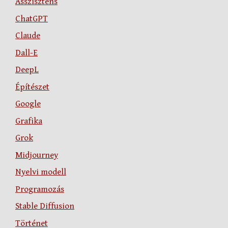
Asszisztens
ChatGPT
Claude
Dall-E
DeepL
Építészet
Google
Grafika
Grok
Midjourney
Nyelvi modell
Programozás
Stable Diffusion
Történet