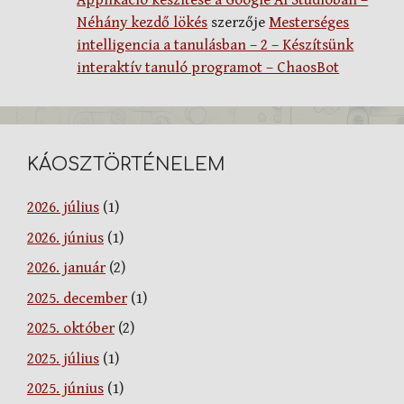
Applikáció készítése a Google AI Studioban –
Néhány kezdő lökés
szerzője
Mesterséges
intelligencia a tanulásban – 2 – Készítsünk
interaktív tanuló programot – ChaosBot
KÁOSZTÖRTÉNELEM
2026. július
(1)
2026. június
(1)
2026. január
(2)
2025. december
(1)
2025. október
(2)
2025. július
(1)
2025. június
(1)