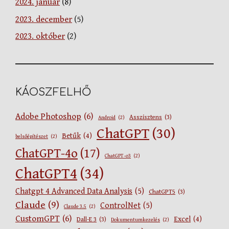
2024. január
(8)
2023. december
(5)
2023. október
(2)
KÁOSZFELHŐ
Adobe Photoshop
(6)
Asszisztens
(3)
Android
(2)
ChatGPT
(30)
Betűk
(4)
belsőépítészet
(2)
ChatGPT-4o
(17)
ChatGPT-o3
(2)
ChatGPT4
(34)
Chatgpt 4 Advanced Data Analysis
(5)
ChatGPT5
(3)
Claude
(9)
ControlNet
(5)
Claude 3.5
(2)
CustomGPT
(6)
Excel
(4)
Dall-E 3
(3)
Dokumentumkezelés
(2)