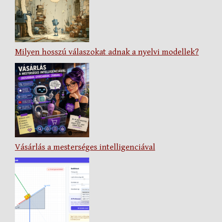
Milyen hosszú válaszokat adnak a nyelvi modellek?
Vásárlás a mesterséges intelligenciával