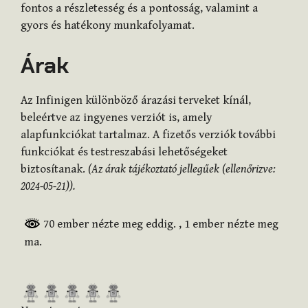
fontos a részletesség és a pontosság, valamint a
gyors és hatékony munkafolyamat.
Árak
Az Infinigen különböző árazási terveket kínál,
beleértve az ingyenes verziót is, amely
alapfunkciókat tartalmaz. A fizetős verziók további
funkciókat és testreszabási lehetőségeket
biztosítanak.
(Az árak tájékoztató jellegűek (ellenőrizve:
2024-05-21)).
70 ember nézte meg eddig.
, 1 ember nézte meg
ma.
R
a