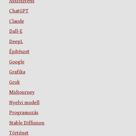
Asszisztens
ChatGPT
Claude
Dall-E
DeepL
Építészet
Google
Grafika
Grok
Midjourney
Nyelvi modell
Programozás
Stable Diffusion
Történet