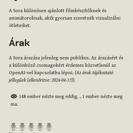
A Sora különösen ajánlott filmkészítőknek és
animátoroknak, akik gyorsan szeretnék vizualizálni
ötleteiket.
Árak
A Sora árazása jelenleg nem publikus. Az árazásért és
a különböző csomagokért érdemes közvetlenül az
OpenAI-vel kapcsolatba lépni.
(Az árak tájékoztató
jellegűek (ellenőrizve: 2024-04-17)).
148 ember nézte meg eddig.
, 1 ember nézte meg
ma.
R
a