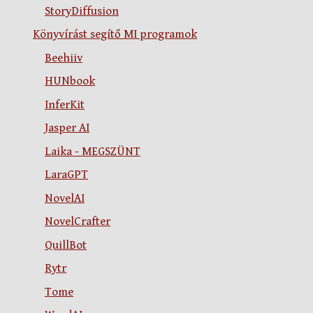
StoryDiffusion
Könyvírást segítő MI programok
Beehiiv
HUNbook
InferKit
Jasper AI
Laika - MEGSZÜNT
LaraGPT
NovelAI
NovelCrafter
QuillBot
Rytr
Tome