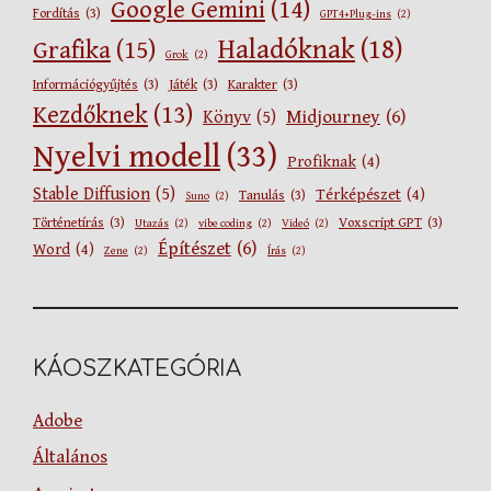
Google Gemini
(14)
Fordítás
(3)
GPT4+Plug-ins
(2)
Haladóknak
(18)
Grafika
(15)
Grok
(2)
Információgyűjtés
(3)
Játék
(3)
Karakter
(3)
Kezdőknek
(13)
Midjourney
(6)
Könyv
(5)
Nyelvi modell
(33)
Profiknak
(4)
Stable Diffusion
(5)
Térképészet
(4)
Tanulás
(3)
Suno
(2)
Történetírás
(3)
Voxscript GPT
(3)
Utazás
(2)
vibe coding
(2)
Videó
(2)
Építészet
(6)
Word
(4)
Zene
(2)
Írás
(2)
KÁOSZKATEGÓRIA
Adobe
Általános