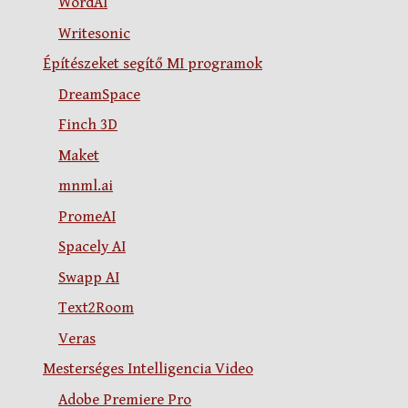
WordAI
Writesonic
Építészeket segítő MI programok
DreamSpace
Finch 3D
Maket
mnml.ai
PromeAI
Spacely AI
Swapp AI
Text2Room
Veras
Mesterséges Intelligencia Video
Adobe Premiere Pro