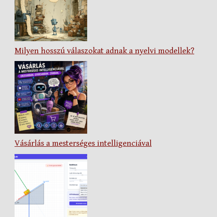
Milyen hosszú válaszokat adnak a nyelvi modellek?
Vásárlás a mesterséges intelligenciával