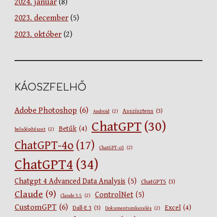
2024. január
(8)
2023. december
(5)
2023. október
(2)
KÁOSZFELHŐ
Adobe Photoshop
(6)
Asszisztens
(3)
Android
(2)
ChatGPT
(30)
Betűk
(4)
belsőépítészet
(2)
ChatGPT-4o
(17)
ChatGPT-o3
(2)
ChatGPT4
(34)
Chatgpt 4 Advanced Data Analysis
(5)
ChatGPT5
(3)
Claude
(9)
ControlNet
(5)
Claude 3.5
(2)
CustomGPT
(6)
Excel
(4)
Dall-E 3
(3)
Dokumentumkezelés
(2)