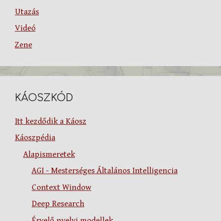
Utazás
Videó
Zene
KÁOSZKÓD
Itt kezdődik a Káosz
Káoszpédia
Alapismeretek
AGI - Mesterséges Általános Intelligencia
Context Window
Deep Research
Érvelő nyelvi modellek