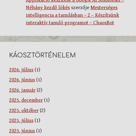
Néhány kezdő lökés
szerzője
Mesterséges
intelligencia a tanulásban – 2 – Készítsünk
interaktív tanuló programot – ChaosBot
KÁOSZTÖRTÉNELEM
2026. július
(1)
2026. június
(1)
2026. január
(2)
2025. december
(1)
2025. október
(2)
2025. július
(1)
2025. június
(1)