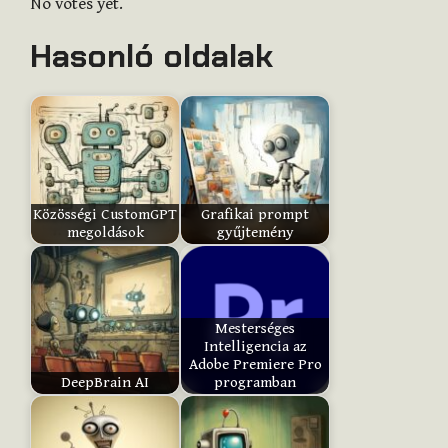
No votes yet.
t
Hasonló oldalak
e
t
h
i
s
i
t
Közösségi CustomGPT
Grafikai prompt
e
megoldások
gyűjtemény
m
:
Mesterséges
Intelligencia az
Submit
Adobe Premiere Pro
Rating
DeepBrain AI
programban