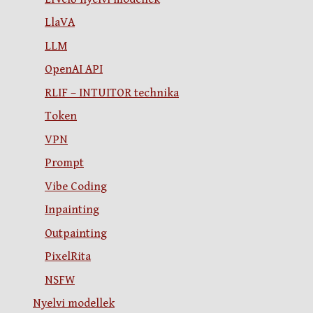
LlaVA
LLM
OpenAI API
RLIF – INTUITOR technika
Token
VPN
Prompt
Vibe Coding
Inpainting
Outpainting
PixelRita
NSFW
Nyelvi modellek