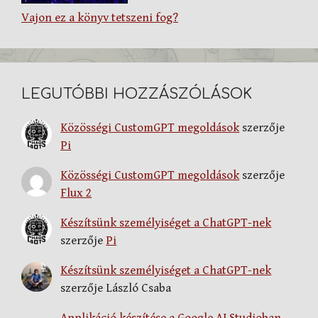
Vajon ez a könyv tetszeni fog?
LEGUTÓBBI HOZZÁSZÓLÁSOK
Közösségi CustomGPT megoldások
szerzője
Pi
Közösségi CustomGPT megoldások
szerzője
Flux 2
Készítsünk személyiséget a ChatGPT-nek
szerzője
Pi
Készítsünk személyiséget a ChatGPT-nek
szerzője
László Csaba
Applikáció készítése a Google AI Studioban –