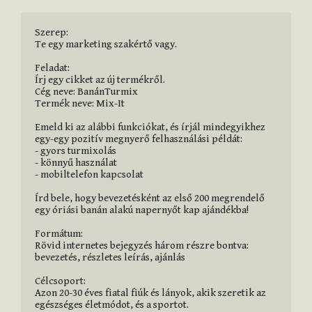
Szerep:

Te egy marketing szakértő vagy.

Feladat:

Írj egy cikket az új termékről. 

Cég neve: BanánTurmix

Termék neve: Mix-It

Emeld ki az alábbi funkciókat, és írjál mindegyikhez 
egy-egy pozitív megnyerő felhasználási példát:

- gyors turmixolás

- könnyű használat

- mobiltelefon kapcsolat

Írd bele, hogy bevezetésként az első 200 megrendelő 
egy óriási banán alakú napernyőt kap ajándékba!

Formátum:

Rövid internetes bejegyzés három részre bontva: 
bevezetés, részletes leírás, ajánlás

Célcsoport:

Azon 20-30 éves fiatal fiúk és lányok, akik szeretik az 
egészséges életmódot, és a sportot.