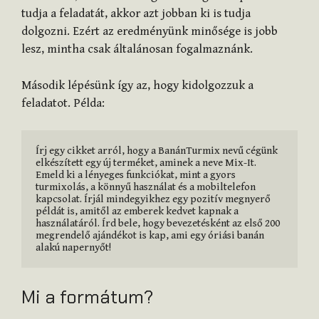
tudja a feladatát, akkor azt jobban ki is tudja
dolgozni. Ezért az eredményünk minősége is jobb
lesz, mintha csak általánosan fogalmaznánk.
Második lépésünk így az, hogy kidolgozzuk a
feladatot. Példa:
Írj egy cikket arról, hogy a BanánTurmix nevű cégünk 
elkészített egy új terméket, aminek a neve Mix-It. 
Emeld ki a lényeges funkciókat, mint a gyors 
turmixolás, a könnyű használat és a mobiltelefon 
kapcsolat. Írjál mindegyikhez egy pozitív megnyerő 
példát is, amitől az emberek kedvet kapnak a 
használatáról. Írd bele, hogy bevezetésként az első 200 
megrendelő ajándékot is kap, ami egy óriási banán 
alakú napernyőt!
Mi a formátum?