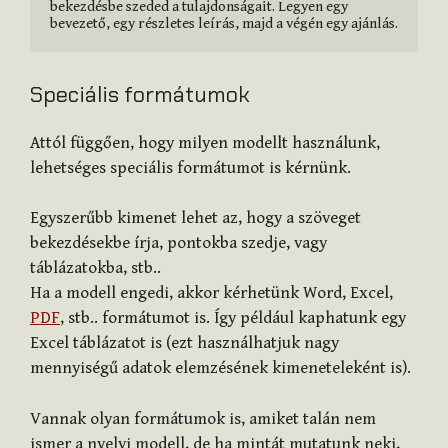
bekezdésbe szeded a tulajdonságait. Legyen egy 
bevezető, egy részletes leírás, majd a végén egy
Speciális formátumok
Attól függően, hogy milyen modellt használunk,
lehetséges speciális formátumot is kérnünk.
Egyszerűbb kimenet lehet az, hogy a szöveget
bekezdésekbe írja, pontokba szedje, vagy
táblázatokba, stb..
Ha a modell engedi, akkor kérhetünk Word, Excel,
PDF
, stb.. formátumot is. Így például kaphatunk egy
Excel táblázatot is (ezt használhatjuk nagy
mennyiségű adatok elemzésének kimeneteleként is).
Vannak olyan formátumok is, amiket talán nem
ismer a nyelvi modell, de ha mintát mutatunk neki,