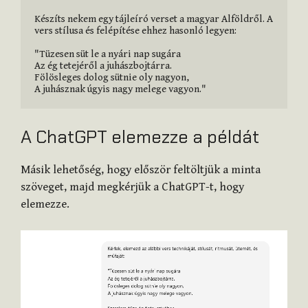
Készíts nekem egy tájleíró verset a magyar Alföldről. A 
vers stílusa és felépítése ehhez hasonló legyen:

"Tüzesen süt le a nyári nap sugára

Az ég tetejéről a juhászbojtárra.

Fölösleges dolog sütnie oly nagyon,

A juhásznak úgyis nagy melege vagyon."
A ChatGPT elemezze a példát
Másik lehetőség, hogy először feltöltjük a minta
szöveget, majd megkérjük a ChatGPT-t, hogy
elemezze.