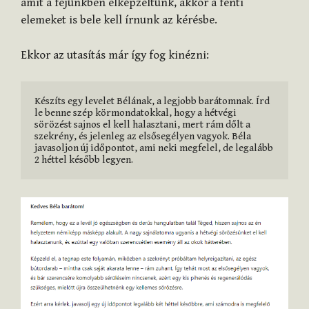
amit a fejünkben elképzeltünk, akkor a fenti
elemeket is bele kell írnunk az kérésbe.
Ekkor az utasítás már így fog kinézni:
Készíts egy levelet Bélának, a legjobb barátomnak. Írd 
le benne szép körmondatokkal, hogy a hétvégi 
sörözést sajnos el kell halasztani, mert rám dőlt a 
szekrény, és jelenleg az elsősegélyen vagyok. Béla 
javasoljon új időpontot, ami neki megfelel, de legalább 
2 héttel később legyen.