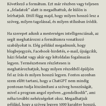
Következő a formátum. Ezt már részben vagy teljesen
a „feladatok” alatt is megadhattuk, de külön is
leírhatjuk. Ettől függ majd, hogy milyen hosszú lesz a
szöveg, milyen tagolással, és milyen stílusban íródik.
Ha szerepet adunk a mesterséges intelligenciának, az
segít meghatározni a formátumra vonatkozó
szabályokat is. Elég például megadnunk, hogy
blogbejegyzés, Facebook-hirdetés, e-mail, újságcikk,
házi feladat vagy akár egy kétoldalas fogalmazás
legyen. Természetesen részletesen is
meghatározhatjuk, hogy milyen részekből épüljön
fel az írás és milyen hosszú legyen. Fontos azonban
szem előtt tartani, hogy a ChatGPT nem mindig
pontosan tudja kiszámítani a szöveg hosszúságát,
mivel a program angol nyelven „gondolkodik”, ami
néha további nehézségeket okoz. Megadhatjuk
például, hogy a szöveg legyen 5000 karakter hosszú,