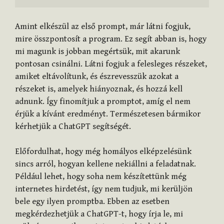
Amint elkészül az első prompt, már látni fogjuk,
mire összpontosít a program. Ez segít abban is, hogy
mi magunk is jobban megértsük, mit akarunk
pontosan csinálni. Látni fogjuk a felesleges részeket,
amiket eltávolítunk, és észrevesszük azokat a
részeket is, amelyek hiányoznak, és hozzá kell
adnunk. Így finomítjuk a promptot, amíg el nem
érjük a kívánt eredményt. Természetesen bármikor
kérhetjük a ChatGPT segítségét.
Előfordulhat, hogy még homályos elképzelésünk
sincs arról, hogyan kellene nekiállni a feladatnak.
Például lehet, hogy soha nem készítettünk még
internetes hirdetést, így nem tudjuk, mi kerüljön
bele egy ilyen promptba. Ebben az esetben
megkérdezhetjük a ChatGPT-t, hogy írja le, mi