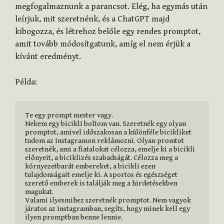
megfogalmaznunk a parancsot. Elég, ha egymás után
leírjuk, mit szeretnénk, és a ChatGPT majd
kibogozza, és létrehoz belőle egy rendes promptot,
amit tovább módosítgatunk, amíg el nem érjük a
kívánt eredményt.
Példa:
Te egy prompt mester vagy.

Nekem egy bicikli boltom van. Szeretnék egy olyan 
promptot, amivel időszakosan a különféle bicikliket 
tudom az Instagramon reklámozni. Olyan promtot 
szeretnék, ami a fiatalokat célozza, emelje ki a bicikli 
előnyeit, a biciklizés szabadságát. Célozza meg a 
környezetbarát embereket, a bicikli ezen 
tulajdonságait emelje ki. A sportos és egészséget 
szerető emberek is találják meg a hirdetésekben 
magukat.

Valami ilyesmihez szeretnék promptot. Nem vagyok 
járatos az Instagramban, segíts, hogy minek kell egy 
ilyen promptban benne lennie.