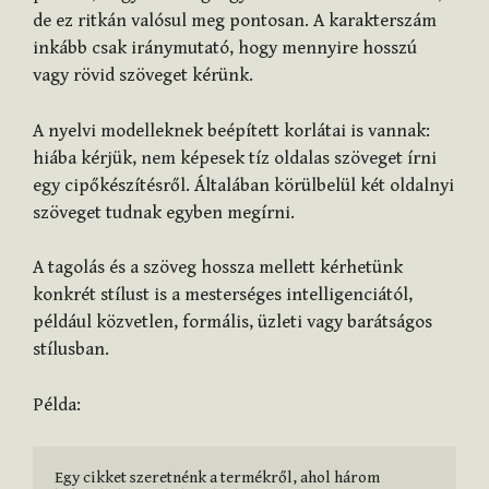
de ez ritkán valósul meg pontosan. A karakterszám
inkább csak iránymutató, hogy mennyire hosszú
vagy rövid szöveget kérünk.
A nyelvi modelleknek beépített korlátai is vannak:
hiába kérjük, nem képesek tíz oldalas szöveget írni
egy cipőkészítésről. Általában körülbelül két oldalnyi
szöveget tudnak egyben megírni.
A tagolás és a szöveg hossza mellett kérhetünk
konkrét stílust is a mesterséges intelligenciától,
például közvetlen, formális, üzleti vagy barátságos
stílusban.
Példa:
Egy cikket szeretnénk a termékről, ahol három 