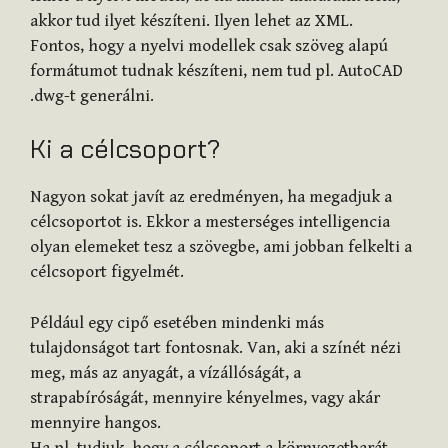
akkor tud ilyet készíteni. Ilyen lehet az XML.
Fontos, hogy a nyelvi modellek csak szöveg alapú
formátumot tudnak készíteni, nem tud pl. AutoCAD
.dwg-t generálni.
Ki a célcsoport?
Nagyon sokat javít az eredményen, ha megadjuk a
célcsoportot is. Ekkor a mesterséges intelligencia
olyan elemeket tesz a szövegbe, ami jobban felkelti a
célcsoport figyelmét.
Például egy cipő esetében mindenki más
tulajdonságot tart fontosnak. Van, aki a színét nézi
meg, más az anyagát, a vízállóságát, a
strapabíróságát, mennyire kényelmes, vagy akár
mennyire hangos.
Ha pl. tudjuk, hogy a célcsoport a környezetbarát