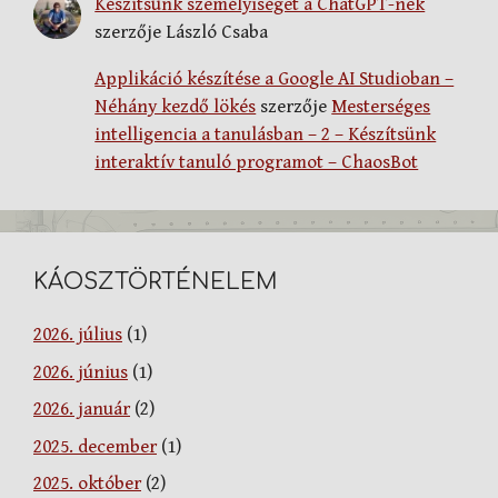
Készítsünk személyiséget a ChatGPT-nek
szerzője
László Csaba
Applikáció készítése a Google AI Studioban –
Néhány kezdő lökés
szerzője
Mesterséges
intelligencia a tanulásban – 2 – Készítsünk
interaktív tanuló programot – ChaosBot
KÁOSZTÖRTÉNELEM
2026. július
(1)
2026. június
(1)
2026. január
(2)
2025. december
(1)
2025. október
(2)