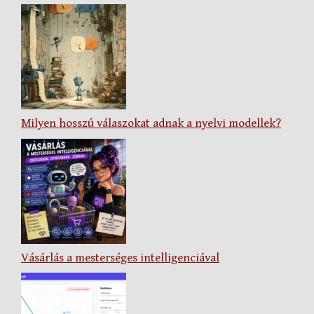
Milyen hosszú válaszokat adnak a nyelvi modellek?
Vásárlás a mesterséges intelligenciával