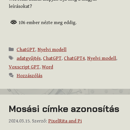
leírásokat?
106 ember nézte meg eddig.
Kategória
ChatGPT
,
Nyelvi modell
Címkék
adatgyűjtés
,
ChatGPT
,
ChatGPT4
,
Nyelvi modell
,
Voxscript GPT
,
Word
Hozzászólás
Mosási címke azonosítás
2024.03.15.
Szerző:
PixelRita and Pi