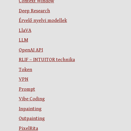
Context Window
Deep Research
Érvelő nyelvi modellek
LlaVA
LLM
OpenAI API
RLIF – INTUITOR technika
Token
VPN
Prompt
Vibe Coding
Inpainting
Outpainting
PixelRita