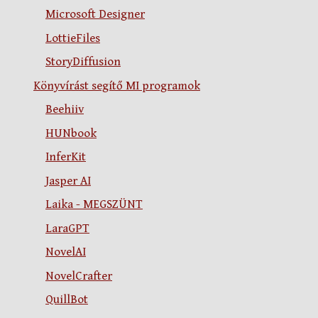
Microsoft Designer
LottieFiles
StoryDiffusion
Könyvírást segítő MI programok
Beehiiv
HUNbook
InferKit
Jasper AI
Laika - MEGSZÜNT
LaraGPT
NovelAI
NovelCrafter
QuillBot