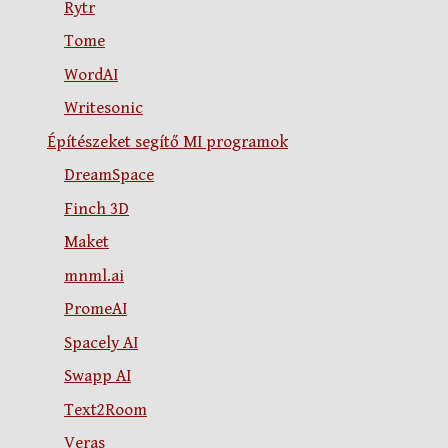
Rytr
Tome
WordAI
Writesonic
Építészeket segítő MI programok
DreamSpace
Finch 3D
Maket
mnml.ai
PromeAI
Spacely AI
Swapp AI
Text2Room
Veras