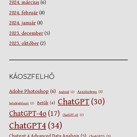
2024. március
(6)
2024. február
(8)
2024. január
(8)
2023. december
(5)
2023. október
(2)
KÁOSZFELHŐ
Adobe Photoshop
(6)
Asszisztens
(3)
Android
(2)
ChatGPT
(30)
Betűk
(4)
belsőépítészet
(2)
ChatGPT-4o
(17)
ChatGPT-o3
(2)
ChatGPT4
(34)
Chatgpt 4 Advanced Data Analysis
(5)
ChatGPT5
(3)