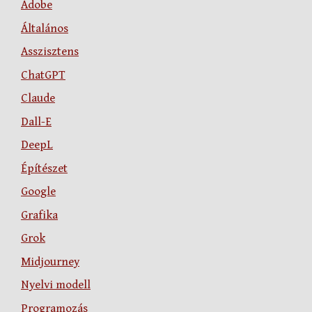
Adobe
Általános
Asszisztens
ChatGPT
Claude
Dall-E
DeepL
Építészet
Google
Grafika
Grok
Midjourney
Nyelvi modell
Programozás