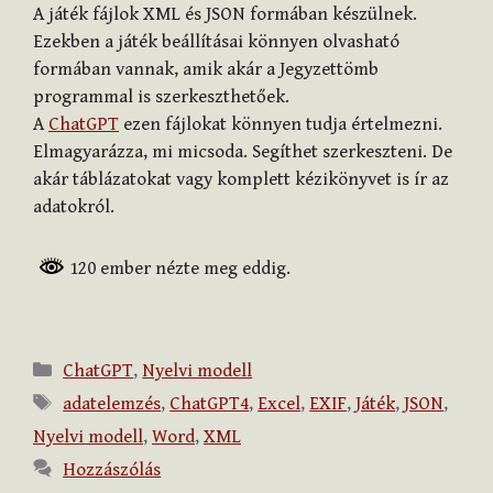
A játék fájlok XML és JSON formában készülnek.
Ezekben a játék beállításai könnyen olvasható
formában vannak, amik akár a Jegyzettömb
programmal is szerkeszthetőek.
A
ChatGPT
ezen fájlokat könnyen tudja értelmezni.
Elmagyarázza, mi micsoda. Segíthet szerkeszteni. De
akár táblázatokat vagy komplett kézikönyvet is ír az
adatokról.
120 ember nézte meg eddig.
Kategória
ChatGPT
,
Nyelvi modell
Címkék
adatelemzés
,
ChatGPT4
,
Excel
,
EXIF
,
Játék
,
JSON
,
Nyelvi modell
,
Word
,
XML
Hozzászólás