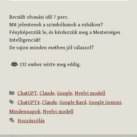
Becsült olvasási idő
7
perc.
Mit jelentenek a szimbólumok a ruhákon?
Fényképezzük le, és kérdezzük meg a Mesterséges
Intelligenciát!
De vajon minden esetben jól válaszol?
132 ember nézte meg eddig.
Kategória
ChatGPT
,
Claude
,
Google
,
Nyelvi modell
Címkék
ChatGPT4
,
Claude
,
Google Bard
,
Google Gemini
,
Mindennapok
,
Nyelvi modell
Hozzászólás