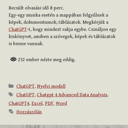
Becsült olvasási idő
8
perc.
Egy-egy munka esetén a mappában felgyűlnek a
képek, dokumentumok, táblázatok. Megkérjük a
ChatGPT
-t, hogy mindezt rakja egybe. Csináljon egy
kiskönyvet, amiben a szövegek, képek és táblázatok
is benne vannak.
232 ember nézte meg eddig.
Kategória
ChatGPT
,
Nyelvi modell
Címkék
ChatGPT
,
Chatgpt 4 Advanced Data Analysis
,
ChatGPT4
,
Excel
,
PDF
,
Word
Hozzászólás