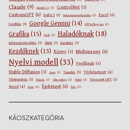
Claude
(9)
ControlNet
(5)
Claude 3.5
(2)
CustomGPT
(6)
Excel
(4)
Dall-E 3
(3)
Dokumentumkezelés
(2)
Google Gemini
(14)
Fordítás
(3)
GPT4+Plug-ins
(2)
Haladóknak
(18)
Grafika
(15)
Grok
(2)
Információgyűjtés
(3)
Játék
(3)
Karakter
(3)
Kezdőknek
(13)
Midjourney
(6)
Könyv
(5)
Nyelvi modell
(33)
Profiknak
(4)
Stable Diffusion
(5)
Térképészet
(4)
Tanulás
(3)
Suno
(2)
Történetírás
(3)
Voxscript GPT
(3)
Utazás
(2)
vibe coding
(2)
Videó
(2)
Építészet
(6)
Word
(4)
Zene
(2)
Írás
(2)
KÁOSZKATEGÓRIA