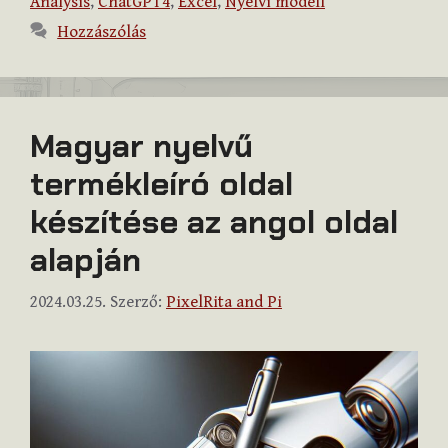
Analysis
,
ChatGPT4
,
Excel
,
Nyelvi modell
Hozzászólás
Magyar nyelvű
termékleíró oldal
készítése az angol oldal
alapján
2024.03.25.
Szerző:
PixelRita and Pi