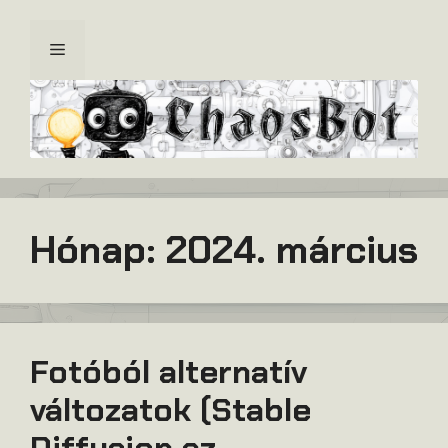
Kilépés
a
Menü
tartalomba
Hónap:
2024. március
Fotóból alternatív
változatok (Stable
Diffusion az