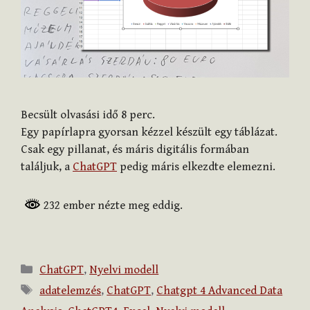
Becsült olvasási idő
8
perc.
Egy papírlapra gyorsan kézzel készült egy táblázat.
Csak egy pillanat, és máris digitális formában
találjuk, a
ChatGPT
pedig máris elkezdte elemezni.
232 ember nézte meg eddig.
Kategória
ChatGPT
,
Nyelvi modell
Címkék
adatelemzés
,
ChatGPT
,
Chatgpt 4 Advanced Data