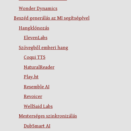
Wonder Dynamics
Beszéd generálás az MI segítségével
Hangklónozás
ElevenLabs
Szövegből emberi hang
Coqui TTS
NaturalReader
Play.ht
Resemble AI
Revoicer
WellSaid Labs
Mesterséges szinkronizálás
DubSmart AI