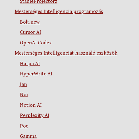
StableProjectorz
Mesterséges Intelligencia programozás
Bolt.new
Cursor AI
OpenAI Codex
Mesterséges Intelligenciát használó eszközök
Harpa AI
HyperWrite AI
Jan
Noi
Notion AI
Perplexity AI
Poe
Gamma