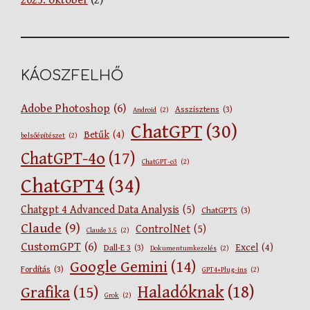
KÁOSZFELHŐ
Adobe Photoshop
(6)
Asszisztens
(3)
Android
(2)
ChatGPT
(30)
Betűk
(4)
belsőépítészet
(2)
ChatGPT-4o
(17)
ChatGPT-o3
(2)
ChatGPT4
(34)
Chatgpt 4 Advanced Data Analysis
(5)
ChatGPT5
(3)
Claude
(9)
ControlNet
(5)
Claude 3.5
(2)
CustomGPT
(6)
Excel
(4)
Dall-E 3
(3)
Dokumentumkezelés
(2)
Google Gemini
(14)
Fordítás
(3)
GPT4+Plug-ins
(2)
Haladóknak
(18)
Grafika
(15)
Grok
(2)