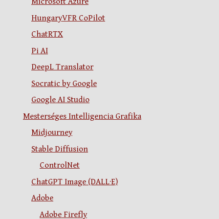
Microsoft Azure
HungaryVFR CoPilot
ChatRTX
Pi AI
DeepL Translator
Socratic by Google
Google AI Studio
Mesterséges Intelligencia Grafika
Midjourney
Stable Diffusion
ControlNet
ChatGPT Image (DALL·E)
Adobe
Adobe Firefly