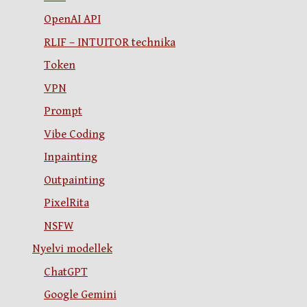
OpenAI API
RLIF – INTUITOR technika
Token
VPN
Prompt
Vibe Coding
Inpainting
Outpainting
PixelRita
NSFW
Nyelvi modellek
ChatGPT
Google Gemini