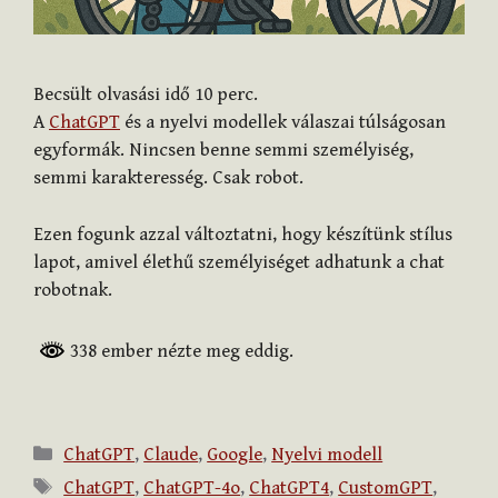
Becsült olvasási idő
10
perc.
A
ChatGPT
és a nyelvi modellek válaszai túlságosan
egyformák. Nincsen benne semmi személyiség,
semmi karakteresség. Csak robot.
Ezen fogunk azzal változtatni, hogy készítünk stílus
lapot, amivel élethű személyiséget adhatunk a chat
robotnak.
338 ember nézte meg eddig.
Kategória
ChatGPT
,
Claude
,
Google
,
Nyelvi modell
Címkék
ChatGPT
,
ChatGPT-4o
,
ChatGPT4
,
CustomGPT
,