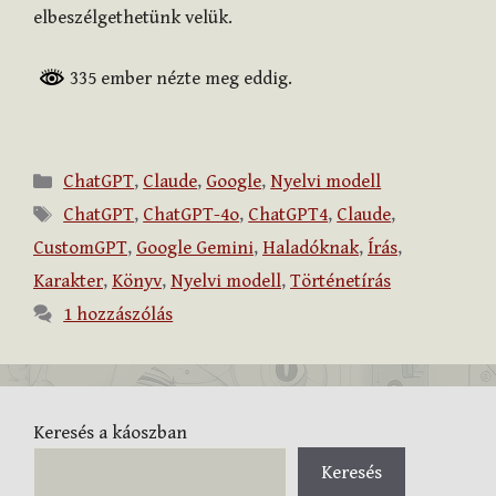
elbeszélgethetünk velük.
335 ember nézte meg eddig.
Kategória
ChatGPT
,
Claude
,
Google
,
Nyelvi modell
Címkék
ChatGPT
,
ChatGPT-4o
,
ChatGPT4
,
Claude
,
CustomGPT
,
Google Gemini
,
Haladóknak
,
Írás
,
Karakter
,
Könyv
,
Nyelvi modell
,
Történetírás
1 hozzászólás
Keresés a káoszban
Keresés