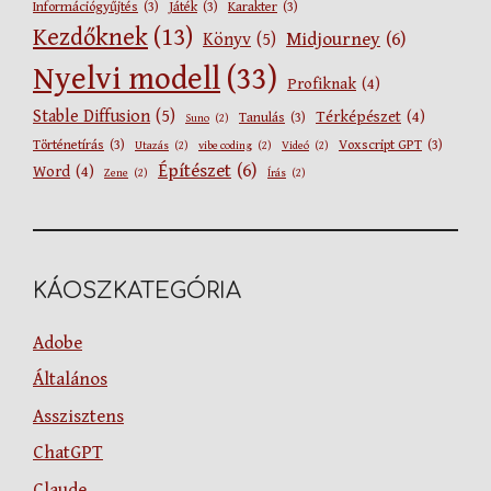
Információgyűjtés
(3)
Játék
(3)
Karakter
(3)
Kezdőknek
(13)
Midjourney
(6)
Könyv
(5)
Nyelvi modell
(33)
Profiknak
(4)
Stable Diffusion
(5)
Térképészet
(4)
Tanulás
(3)
Suno
(2)
Történetírás
(3)
Voxscript GPT
(3)
Utazás
(2)
vibe coding
(2)
Videó
(2)
Építészet
(6)
Word
(4)
Zene
(2)
Írás
(2)
KÁOSZKATEGÓRIA
Adobe
Általános
Asszisztens
ChatGPT
Claude