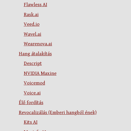
Flawless AI
Rask.ai
Veed.io
Wavel.ai
Wearenova.ai
Hang átalakítás
Descript
NVIDIA Maxine
Voicemod
Voice.ai
Élő fordítás
Revocalizálás (Emberi hangból ének)
Kits AI