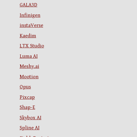
GALA3D
Infinigen
instaVerse
Kaedim
LTX Studio
Luma AI
Meshy.ai
Mootion
Opus
Pixcap
Shap-E
Skybox AI
Spline AI