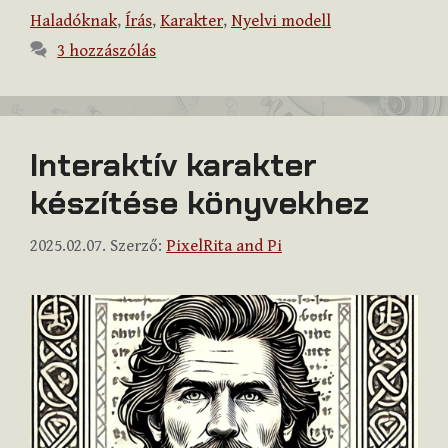
Haladóknak
,
Írás
,
Karakter
,
Nyelvi modell
3 hozzászólás
Interaktív karakter
készítése könyvekhez
2025.02.07.
Szerző:
PixelRita and Pi