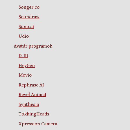
Songer.co
Soundraw
Suno.ai
Udio
Avatár programok
D-ID
HeyGen
Movio
Rephrase AI
Revel AnimaI
Synthesia
TokkingHeads
Xpression Camera