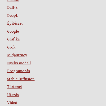
Dall-E
DeepL
Építészet
Google
Grafika
Grok
Midjourney
Nyelvi modell
Programozás
Stable Diffusion
Történet
Utazás
Videó