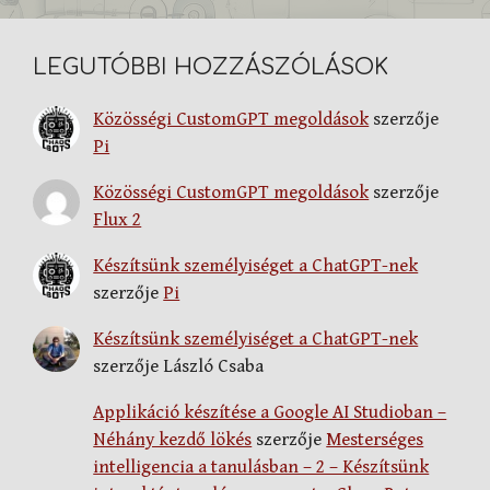
LEGUTÓBBI HOZZÁSZÓLÁSOK
Közösségi CustomGPT megoldások
szerzője
Pi
Közösségi CustomGPT megoldások
szerzője
Flux 2
Készítsünk személyiséget a ChatGPT-nek
szerzője
Pi
Készítsünk személyiséget a ChatGPT-nek
szerzője
László Csaba
Applikáció készítése a Google AI Studioban –
Néhány kezdő lökés
szerzője
Mesterséges
intelligencia a tanulásban – 2 – Készítsünk