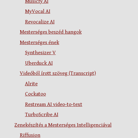
Musicfy AI
MyVocal AI
Revocalize AI
Mesterséges beszéd hangok
Mesterséges ének
Synthesizer V
Uberduck AI
Videóból írott szöveg (Transcript)
Alrite
Cockatoo
Restream AI video-to-text
TurboScribe AI
Zenekészítés a Mesterséges Intelligenciával
Riffusion