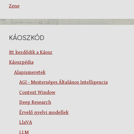
Zene
KÁOSZKÓD
Itt kezdődik a Káosz
Káoszpédia
Alapismeretek
AGI - Mesterséges Általános Intelligencia
Context Window
Deep Research
Érvelő nyelvi modellek
LlaVA
LLM