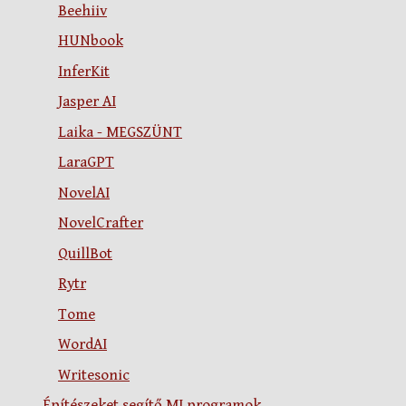
Beehiiv
HUNbook
InferKit
Jasper AI
Laika - MEGSZÜNT
LaraGPT
NovelAI
NovelCrafter
QuillBot
Rytr
Tome
WordAI
Writesonic
Építészeket segítő MI programok