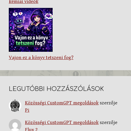
kémiai videók
Vajon ez a könyv tetszeni fog?
LEGUTÓBBI HOZZÁSZÓLÁSOK
Közösségi CustomGPT megoldások
szerzője
Pi
Közösségi CustomGPT megoldások
szerzője
Flux 2