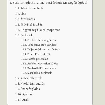
StableProjectorz: 3D Textúrázás MI Segítségével
Rövid ismertető
Link
Áttekintés
Művészi érintés
Hogyan segíti a célcsoportot
Funkciók
Eredeti UV-k megőrzése
Több művészeti variáció
Teljes objektum textúrázás
Ecsetelési funkciók
Háttér generálás
Ambient Occlusion sütése
Kontrollháló használata
Maszkolási funkciók
Kulcs jellemzők
Nyelvi támogatás
Összefoglalás
Ajánlás
Árak