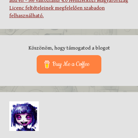
add el! - Ne változtasd! 4.0 Nemzetközi Magyarország
Licenc feltételeinek megfelelően szabadon
felhasználható.
Köszönöm, hogy támogatod a blogot
Buy Me a Coffee