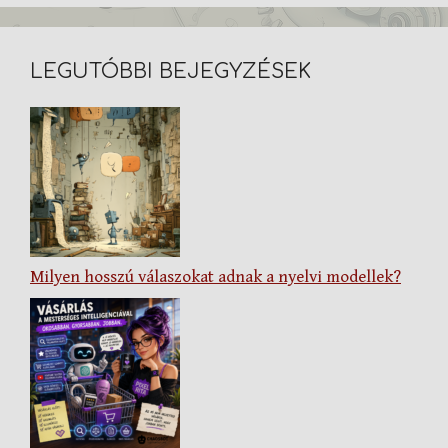
LEGUTÓBBI BEJEGYZÉSEK
Milyen hosszú válaszokat adnak a nyelvi modellek?