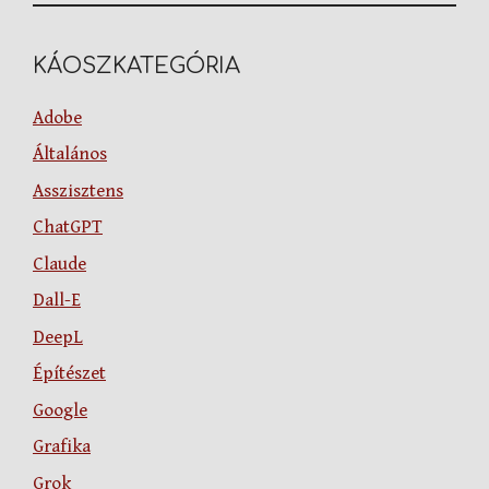
KÁOSZKATEGÓRIA
Adobe
Általános
Asszisztens
ChatGPT
Claude
Dall-E
DeepL
Építészet
Google
Grafika
Grok