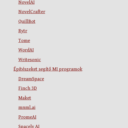
NovelAI
NovelCrafter
QuillBot
Rytr
Tome
WordAI
Writesonic
Építészeket segítő MI programok
DreamSpace
Finch 3D
Maket
mnml.ai
PromeAI
Spacely AI