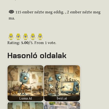
115 ember nézte meg eddig.
, 2 ember nézte meg
ma.
R
a
Rating:
5.00
/5. From 1 vote.
t
Hasonló oldalak
e
t
h
i
s
i
t
e
Luma AI
bezi.ai
m
: