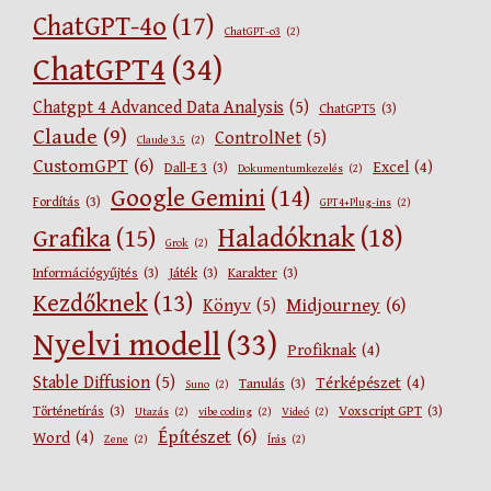
ChatGPT-4o
(17)
ChatGPT-o3
(2)
ChatGPT4
(34)
Chatgpt 4 Advanced Data Analysis
(5)
ChatGPT5
(3)
Claude
(9)
ControlNet
(5)
Claude 3.5
(2)
CustomGPT
(6)
Excel
(4)
Dall-E 3
(3)
Dokumentumkezelés
(2)
Google Gemini
(14)
Fordítás
(3)
GPT4+Plug-ins
(2)
Haladóknak
(18)
Grafika
(15)
Grok
(2)
Információgyűjtés
(3)
Játék
(3)
Karakter
(3)
Kezdőknek
(13)
Midjourney
(6)
Könyv
(5)
Nyelvi modell
(33)
Profiknak
(4)
Stable Diffusion
(5)
Térképészet
(4)
Tanulás
(3)
Suno
(2)
Történetírás
(3)
Voxscript GPT
(3)
Utazás
(2)
vibe coding
(2)
Videó
(2)
Építészet
(6)
Word
(4)
Zene
(2)
Írás
(2)