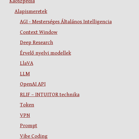
Káoszpédia
Alapismeretek
AGI - Mesterséges Általános Intelligencia
Context Window
Deep Research
Érvelő nyelvi modellek
LlaVA
LLM
OpenAI API
RLIF – INTUITOR technika
Token
VPN
Prompt
Vibe Coding