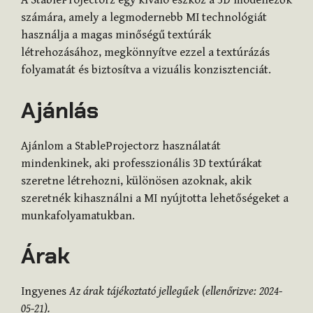
A StableProjectorz egy kiváló eszköz a 3D modellezők
számára, amely a legmodernebb MI technológiát
használja a magas minőségű textúrák
létrehozásához, megkönnyítve ezzel a textúrázás
folyamatát és biztosítva a vizuális konzisztenciát.
Ajánlás
Ajánlom a StableProjectorz használatát
mindenkinek, aki professzionális 3D textúrákat
szeretne létrehozni, különösen azoknak, akik
szeretnék kihasználni a MI nyújtotta lehetőségeket a
munkafolyamatukban.
Árak
Ingyenes
Az árak tájékoztató jellegűek (ellenőrizve: 2024-
05-21).