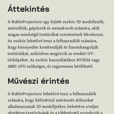
Áttekintés
A StableProjectorz egy fejlett eszköz 3D modellezők,
mérnökök, gépészek és animátorok számára, akik
magas minőségű textúrákat szeretnének létrehozni.
Az eszköz lehetővé teszi a felhasználók számára,
hogy könnyedén kombinálják és finomhangolják
textúráikat, miközben megőrzik az eredeti UV-
térképeket. Az eszköz használatához NVIDIA vagy
AMD GPU szükséges, és ingyenesen letölthető.
Művészi érintés
A StableProjectorz lehetővé teszi a felhasználók
számára, hogy különböző művészeti stílusokat
alkalmazzanak 3D modelljeikre, beleértve a teljes
objektum textúrázását és a többnézetű projekciót a