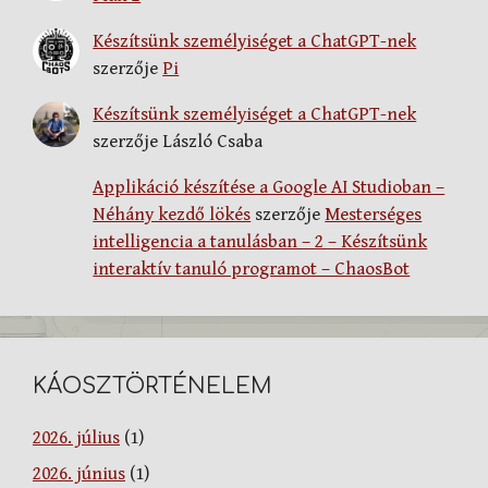
Készítsünk személyiséget a ChatGPT-nek
szerzője
Pi
Készítsünk személyiséget a ChatGPT-nek
szerzője
László Csaba
Applikáció készítése a Google AI Studioban –
Néhány kezdő lökés
szerzője
Mesterséges
intelligencia a tanulásban – 2 – Készítsünk
interaktív tanuló programot – ChaosBot
KÁOSZTÖRTÉNELEM
2026. július
(1)
2026. június
(1)