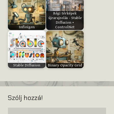
Régi térképek
újrarajzolás - Stable
Submit
Diffusion +
Rating
Infinigen
ControlNet
Stable Diffusion
Binary Opacity Grid
Szólj hozzá!
Hozzászólás