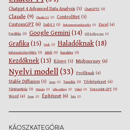
Chatgpt 4 Advanced Data Analysis
(5)
ChatGPT5
(3)
Claude
(9)
ControlNet
(5)
Claude 3.5
(2)
CustomGPT
(6)
Excel
(4)
Dall-E 3
(3)
Dokumentumkezelés
(2)
Google Gemini
(14)
Fordítás
(3)
GPT4+Plug-ins
(2)
Haladóknak
(18)
Grafika
(15)
Grok
(2)
Információgyűjtés
(3)
Játék
(3)
Karakter
(3)
Kezdőknek
(13)
Midjourney
(6)
Könyv
(5)
Nyelvi modell
(33)
Profiknak
(4)
Stable Diffusion
(5)
Térképészet
(4)
Tanulás
(3)
Suno
(2)
Történetírás
(3)
Voxscript GPT
(3)
Utazás
(2)
vibe coding
(2)
Videó
(2)
Építészet
(6)
Word
(4)
Zene
(2)
Írás
(2)
KÁOSZKATEGÓRIA