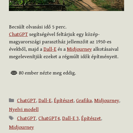
Becsült olvasási idő
5
perc.
ChatGPT
segítségével feltárjuk egy közép-
magyarországi parasztház jellemzőit az 1950-es
évekből, majd a
Dall-E
és a
Midjourney
alkotásaival
megelevenítjük ezeket a régmúlt idők építményeit.
80 ember nézte meg eddig.
Kategória
ChatGPT
,
Dall-E
,
Építészet
,
Grafika
,
Midjourney
,
Nyelvi modell
Címkék
ChatGPT
,
ChatGPT4
,
Dall-E 3
,
Építészet
,
Midjourney