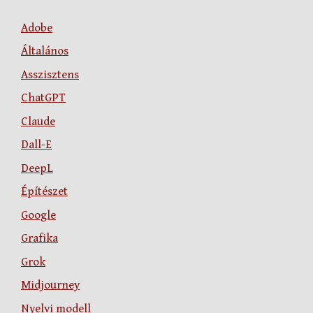
Adobe
Általános
Asszisztens
ChatGPT
Claude
Dall-E
DeepL
Építészet
Google
Grafika
Grok
Midjourney
Nyelvi modell