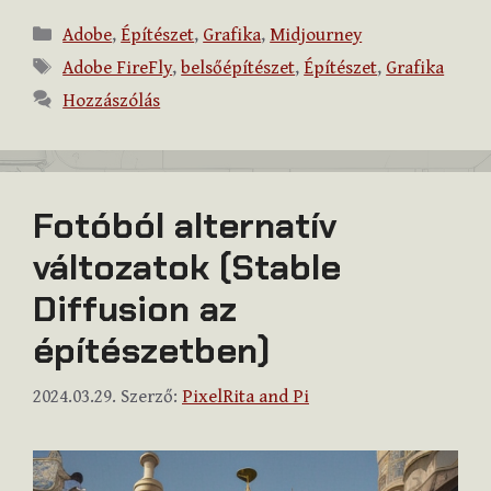
Kategória
Adobe
,
Építészet
,
Grafika
,
Midjourney
Címkék
Adobe FireFly
,
belsőépítészet
,
Építészet
,
Grafika
Hozzászólás
Fotóból alternatív
változatok (Stable
Diffusion az
építészetben)
2024.03.29.
Szerző:
PixelRita and Pi