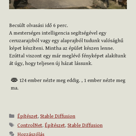
Becsült olvasási idő
6
perc.
A mesterséges intelligencia segítségével egy
ceruzarajzból vagy egy alaprajból tudunk valósághű
képet készíteni. Mintha az épület készen lenne.
Ezúttal viszont egy már meglévő fényképet alakítunk
át úgy, hogy teljesen új házat lássunk.
124 ember nézte meg eddig.
, 1 ember nézte meg
ma.
Kategória
Építészet
,
Stable Diffusion
Címkék
ControlNet
,
Építészet
,
Stable Diffusion
Hozzászólás