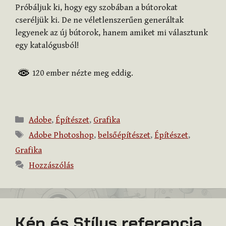
Próbáljuk ki, hogy egy szobában a bútorokat
cseréljük ki. De ne véletlenszerűen generáltak
legyenek az új bútorok, hanem amiket mi választunk
egy katalógusból!
120 ember nézte meg eddig.
Kategória
Adobe
,
Építészet
,
Grafika
Címkék
Adobe Photoshop
,
belsőépítészet
,
Építészet
,
Grafika
Hozzászólás
Kép és Stílus referencia