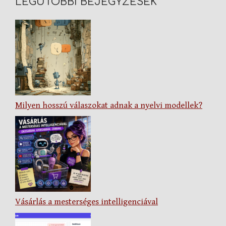
LEGUTÓBBI BEJEGYZÉSEK
Milyen hosszú válaszokat adnak a nyelvi modellek?
Vásárlás a mesterséges intelligenciával