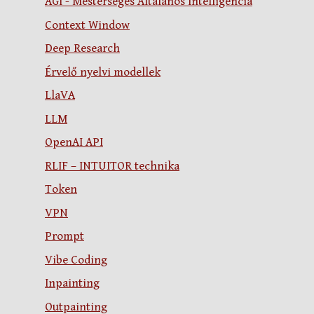
AGI - Mesterséges Általános Intelligencia
Context Window
Deep Research
Érvelő nyelvi modellek
LlaVA
LLM
OpenAI API
RLIF – INTUITOR technika
Token
VPN
Prompt
Vibe Coding
Inpainting
Outpainting