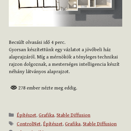
Becsült olvasási idő
4
perc.
Gyorsan készítettünk egy vázlatot a jövőbeli ház
alaprajzáról. Míg a mérnökök a tényleges technikai
rajzon dolgoznak, a mesterséges intelligencia készít
néhány látványos alaprajzot.
278 ember nézte meg eddig.
Kategória
Építészet
,
Grafika
,
Stable Diffusion
Címkék
ControlNet
,
Építészet
,
Grafika
,
Stable Diffusion