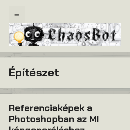
Kilépés
a
Menü
tartalomba
Építészet
Referenciaképek a
Photoshopban az MI
képgeneráláshoz