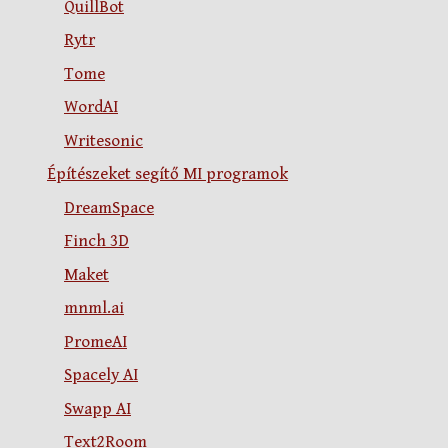
QuillBot
Rytr
Tome
WordAI
Writesonic
Építészeket segítő MI programok
DreamSpace
Finch 3D
Maket
mnml.ai
PromeAI
Spacely AI
Swapp AI
Text2Room