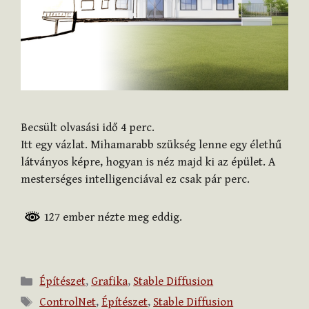
Becsült olvasási idő
4
perc.
Itt egy vázlat. Mihamarabb szükség lenne egy élethű
látványos képre, hogyan is néz majd ki az épület. A
mesterséges intelligenciával ez csak pár perc.
127 ember nézte meg eddig.
Kategória
Építészet
,
Grafika
,
Stable Diffusion
Címkék
ControlNet
,
Építészet
,
Stable Diffusion