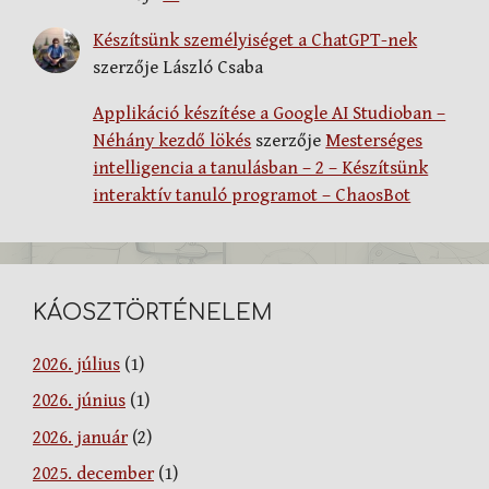
Készítsünk személyiséget a ChatGPT-nek
szerzője
László Csaba
Applikáció készítése a Google AI Studioban –
Néhány kezdő lökés
szerzője
Mesterséges
intelligencia a tanulásban – 2 – Készítsünk
interaktív tanuló programot – ChaosBot
KÁOSZTÖRTÉNELEM
2026. július
(1)
2026. június
(1)
2026. január
(2)
2025. december
(1)