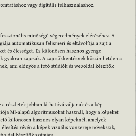
mtatáshoz vagy digitális felhasználáshoz.
ofesszionális minőségű végeredmények eléréséhez. A
iája automatikusan felismeri és eltávolítja a zajt a
ket és élességet. Ez különösen hasznos gyenge
ek gyakran zajosak. A zajcsökkentésnek köszönhetően a
nek, ami előnyös a fotó stúdiók és weboldal készítők
 a részletek jobban láthatóvá váljanak és a kép
ciója MI-alapú algoritmusokat használ, hogy a képeket
nkció különösen hasznos olyan képeknél, amelyek
 élesítés révén a képek vizuális vonzereje növekszik,
eboldal készítők számára.