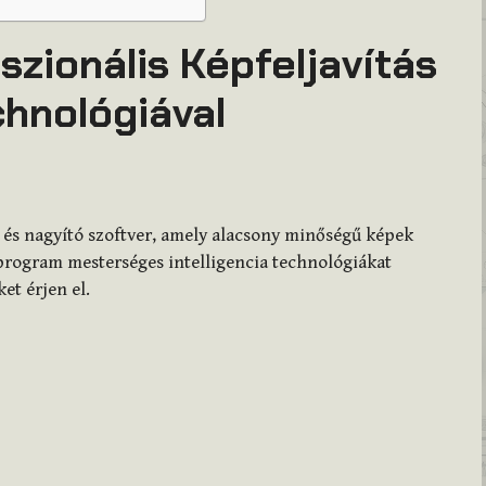
szionális Képfeljavítás
chnológiával
tó és nagyító szoftver, amely alacsony minőségű képek
A program mesterséges intelligencia technológiákat
et érjen el.