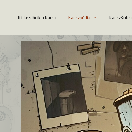
Kilépés
a
Itt kezdődik a Káosz
Káoszpédia
KáoszKulcs
tartalomba