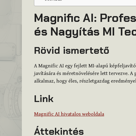
Magnific AI: Profes
és Nagyítás MI Te
Rövid ismertető
A Magnific AI egy fejlett MI-alapú képfeljaví
javítására és méretnövelésére lett tervezve. 
alkalmaz, hogy éles, részletgazdag eredmények
Link
Magnific AI hivatalos weboldala
Áttekintés