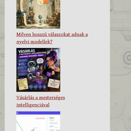
Milyen hosszú válaszokat adnak a
nyelvi modellek?
Vásárlás a mesterséges
intelligenciával