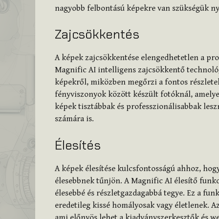
nagyobb felbontású képekre van szükségük nyo
Zajcsökkentés
A képek zajcsökkentése elengedhetetlen a pr
Magnific AI intelligens zajcsökkentő technológ
képekről, miközben megőrzi a fontos részlete
fényviszonyok között készült fotóknál, amely
képek tisztábbak és professzionálisabbak lesz
számára is.
Élesítés
A képek élesítése kulcsfontosságú ahhoz, hogy
élesebbnek tűnjön. A Magnific AI élesítő funk
élesebbé és részletgazdagabbá tegye. Ez a fu
eredetileg kissé homályosak vagy életlenek. Az
ami előnyös lehet a kiadványszerkesztők és w