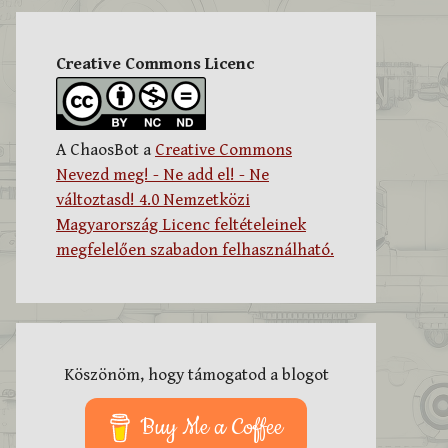
Creative Commons Licenc
A ChaosBot a
Creative Commons
Nevezd meg! - Ne add el! - Ne
változtasd! 4.0 Nemzetközi
Magyarország Licenc feltételeinek
megfelelően szabadon felhasználható.
Köszönöm, hogy támogatod a blogot
Buy Me a Coffee