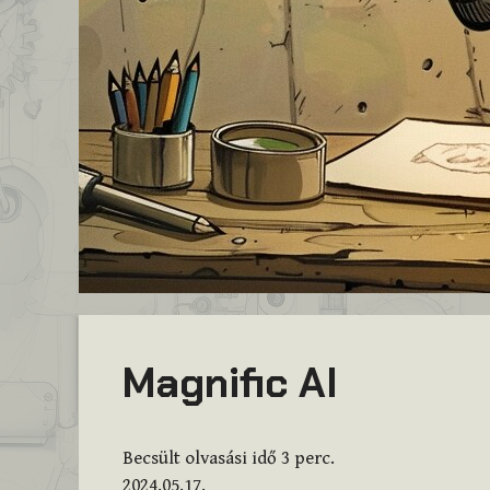
Magnific AI
Becsült olvasási idő
3
perc.
2024.05.17.