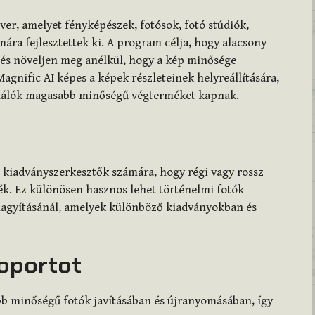
tver, amelyet fényképészek, fotósok, fotó stúdiók,
ára fejlesztettek ki. A program célja, hogy alacsony
 és növeljen meg anélkül, hogy a kép minősége
agnific AI képes a képek részleteinek helyreállítására,
asználók magasabb minőségű végterméket kapnak.
s kiadványszerkesztők számára, hogy régi vagy rossz
k. Ez különösen hasznos lehet történelmi fotók
 nagyításánál, amelyek különböző kiadványokban és
soportot
bb minőségű fotók javításában és újranyomásában, így