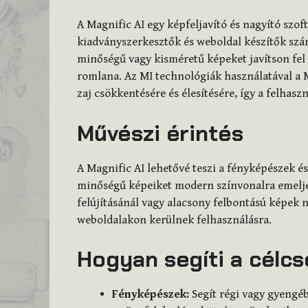
A Magnific AI egy képfeljavító és nagyító szof
kiadványszerkesztők és weboldal készítők szám
minőségű vagy kisméretű képeket javítson fel
romlana. Az MI technológiák használatával a M
zaj csökkentésére és élesítésére, így a felh
Művészi érintés
A Magnific AI lehetővé teszi a fényképészek é
minőségű képeiket modern színvonalra emeljé
felújításánál vagy alacsony felbontású képek
weboldalakon kerülnek felhasználásra.
Hogyan segíti a célc
Fényképészek:
Segít régi vagy gyengé