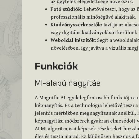
az ügyfelek elégedettsége növekszik.
Fotó stúdiók:
Lehetővé teszi, hogy az 
professzionális minőségűvé alakítsák.
Kiadványszerkesztők:
Javítja az alac
vagy digitális kiadványokban kerülnek 
Weboldal készítők:
Segít a weboldala
növelésében, így javítva a vizuális meg
Funkciók
MI-alapú nagyítás
A Magnific AI egyik legfontosabb funkciója a m
képnagyítás. Ez a technológia lehetővé teszi 
jelentős mértékben megnagyítsanak anélkül,
képnagyítási módszerek gyakran elmosódott v
AI MI algoritmusai képesek részleteket hozzáa
éles és tiszta marad. Ez különösen hasznos a 