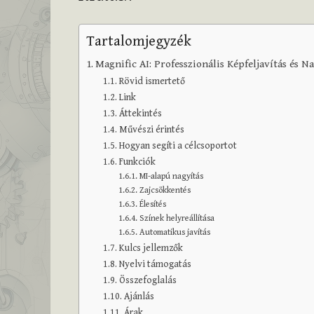
Tartalomjegyzék
Magnific AI: Professzionális Képfeljavítás és 
Rövid ismertető
Link
Áttekintés
Művészi érintés
Hogyan segíti a célcsoportot
Funkciók
MI-alapú nagyítás
Zajcsökkentés
Élesítés
Színek helyreállítása
Automatikus javítás
Kulcs jellemzők
Nyelvi támogatás
Összefoglalás
Ajánlás
Árak