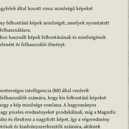
ügyfelek által hozott rossz minőségű képeket
sony felbontású képek minőségét, amelyek nyomtatott
felhasználásra.
khoz használt képek felbontásának és minőségének
jelenést és felhasználói élményt.
esterséges intelligencia (MI) által vezérelt
a felhasználók számára, hogy kis felbontású képeket
 hogy a kép minősége romlana. A hagyományos
agy pixeles eredményeket produkálnak, míg a Magnific
dni és élesíteni a nagyított képet, így a végeredmény
fotósok és kiadványszerkesztők számára, akiknek