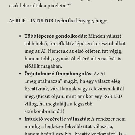
csak leborultak a pixeleim?”
Az
RLIF – INTUITOR technika
lényege, hogy:
Többlépcsős gondolkodás:
Minden választ
több belső, önreflektív lépésen keresztül alkot
meg az AI. Nemcsak az első ötleten fut végig,
hanem több, egymástól eltérő alternatívát is
előállít magában.
Önjutalmazó finomhangolás:
Az AI
„megjutalmazza” magát, ha egy választ elég
kreatívnak, váratlannak vagy relevánsnak ítél
meg. (Kicsit olyan, mint amikor egy RGB LED
villog, ha megtalálja a legszebb
színkombinációt!)
Intuíció vezérelte választás:
A rendszer nem
mindig a legkézenfekvőbb utat választja,
hanem beépít egy kis „kreatív kockázatot” is –