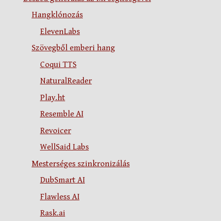
Hangklónozás
ElevenLabs
Szövegből emberi hang
Coqui TTS
NaturalReader
Play.ht
Resemble AI
Revoicer
WellSaid Labs
Mesterséges szinkronizálás
DubSmart AI
Flawless AI
Rask.ai