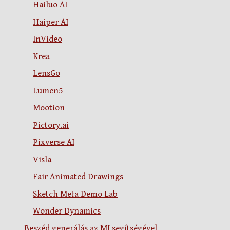
Hailuo AI
Haiper AI
InVideo
Krea
LensGo
Lumen5
Mootion
Pictory.ai
Pixverse AI
Visla
Fair Animated Drawings
Sketch Meta Demo Lab
Wonder Dynamics
Beszéd generálás az MI segítségével