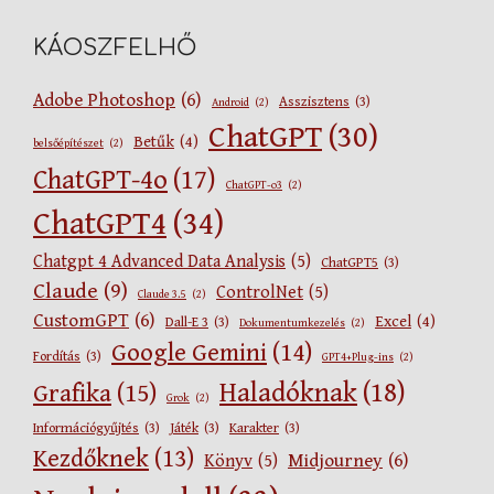
KÁOSZFELHŐ
Adobe Photoshop
(6)
Asszisztens
(3)
Android
(2)
ChatGPT
(30)
Betűk
(4)
belsőépítészet
(2)
ChatGPT-4o
(17)
ChatGPT-o3
(2)
ChatGPT4
(34)
Chatgpt 4 Advanced Data Analysis
(5)
ChatGPT5
(3)
Claude
(9)
ControlNet
(5)
Claude 3.5
(2)
CustomGPT
(6)
Excel
(4)
Dall-E 3
(3)
Dokumentumkezelés
(2)
Google Gemini
(14)
Fordítás
(3)
GPT4+Plug-ins
(2)
Haladóknak
(18)
Grafika
(15)
Grok
(2)
Információgyűjtés
(3)
Játék
(3)
Karakter
(3)
Kezdőknek
(13)
Midjourney
(6)
Könyv
(5)