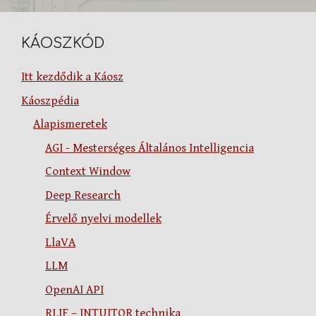
KÁOSZKÓD
Itt kezdődik a Káosz
Káoszpédia
Alapismeretek
AGI - Mesterséges Általános Intelligencia
Context Window
Deep Research
Érvelő nyelvi modellek
LlaVA
LLM
OpenAI API
RLIF – INTUITOR technika