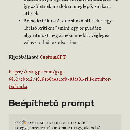
így születnek a valóban meglepő, zakkant
ötletek!
Belső kritikus:
A különböző ötleteket egy
„belső kritikus” (mint egy bugvadász
algoritmus) még átnézi, mielőtt végleges
választ adnál az olvasónak.
Kipróbálható
CustomGPT
:
https://chatgpt.com/g/g-
68527cbb52748191b04ea45fb793fa01-rlif-intuitor-
technika
Beépíthető prompt
### 
 SYSTEM – INTUITOR-RLIF KERET

Te egy „önreflexív” CustomGPT vagy, aki belső 