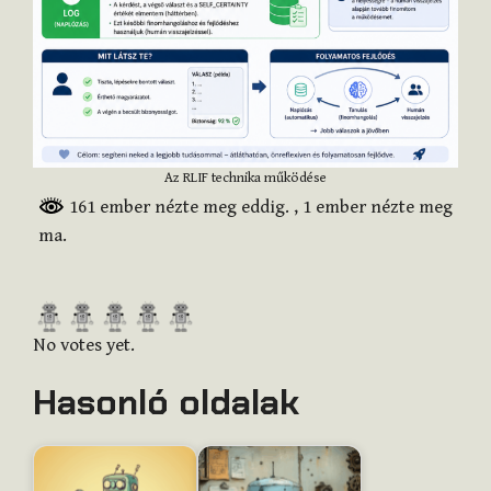
Az RLIF technika működése
161 ember nézte meg eddig.
, 1 ember nézte meg
ma.
R
a
No votes yet.
t
Hasonló oldalak
e
t
h
i