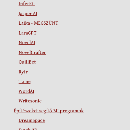
InferKit
Jasper AI
Laika - MEGSZÜNT
LaraGPT
NovelAI
NovelCrafter
QuillBot
Rytr
Tome
WordAI
Writesonic
Építészeket segítő MI programok
DreamSpace