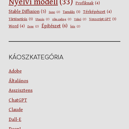
Nyelvi modell
(33)
Profiknak
(4)
Stable Diffusion
(5)
Térképészet
(4)
Tanulás
(3)
Suno
(2)
Történetírás
(3)
Voxscript GPT
(3)
Utazás
(2)
vibe coding
(2)
Videó
(2)
Építészet
(6)
Word
(4)
Zene
(2)
Írás
(2)
KÁOSZKATEGÓRIA
Adobe
Általános
Asszisztens
ChatGPT
Claude
Dall-E