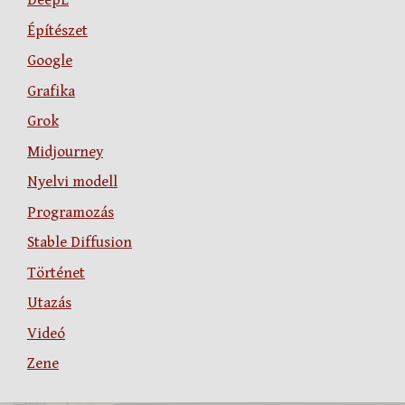
DeepL
Építészet
Google
Grafika
Grok
Midjourney
Nyelvi modell
Programozás
Stable Diffusion
Történet
Utazás
Videó
Zene