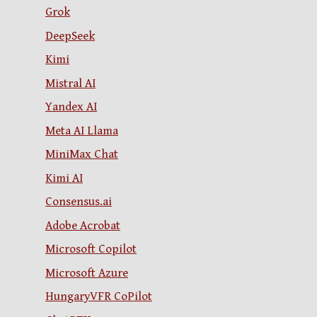
Grok
DeepSeek
Kimi
Mistral AI
Yandex AI
Meta AI Llama
MiniMax Chat
Kimi AI
Consensus.ai
Adobe Acrobat
Microsoft Copilot
Microsoft Azure
HungaryVFR CoPilot