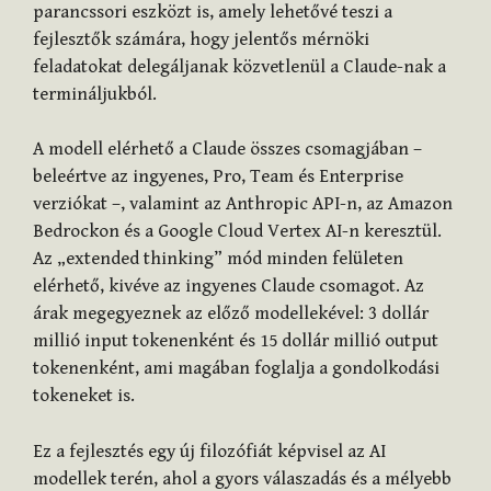
parancssori eszközt is, amely lehetővé teszi a
fejlesztők számára, hogy jelentős mérnöki
feladatokat delegáljanak közvetlenül a Claude-nak a
termináljukból.
A modell elérhető a Claude összes csomagjában –
beleértve az ingyenes, Pro, Team és Enterprise
verziókat –, valamint az Anthropic API-n, az Amazon
Bedrockon és a Google Cloud Vertex AI-n keresztül.
Az „extended thinking” mód minden felületen
elérhető, kivéve az ingyenes Claude csomagot. Az
árak megegyeznek az előző modellekével: 3 dollár
millió input tokenenként és 15 dollár millió output
tokenenként, ami magában foglalja a gondolkodási
tokeneket is.
Ez a fejlesztés egy új filozófiát képvisel az AI
modellek terén, ahol a gyors válaszadás és a mélyebb