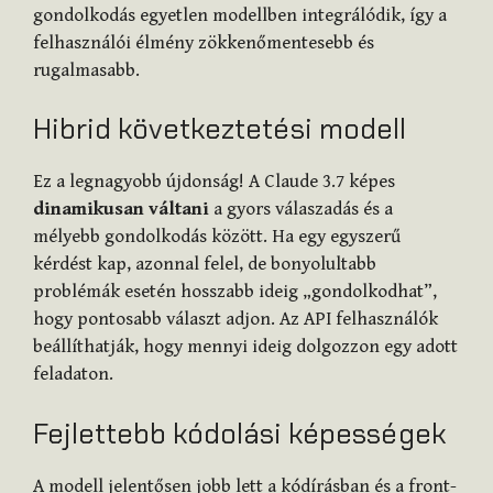
gondolkodás egyetlen modellben integrálódik, így a
felhasználói élmény zökkenőmentesebb és
rugalmasabb.
Hibrid következtetési modell
Ez a legnagyobb újdonság! A Claude 3.7 képes
dinamikusan váltani
a gyors válaszadás és a
mélyebb gondolkodás között. Ha egy egyszerű
kérdést kap, azonnal felel, de bonyolultabb
problémák esetén hosszabb ideig „gondolkodhat”,
hogy pontosabb választ adjon. Az API felhasználók
beállíthatják, hogy mennyi ideig dolgozzon egy adott
feladaton.
Fejlettebb kódolási képességek
A modell jelentősen jobb lett a kódírásban és a front-