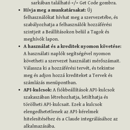
sarkában található </> Get Code gombra.
Hívja meg a munkatársakat:
Új
felhasználókat hívhat meg a szervezetébe, és
szabályozhatja a felhasználók hozzáférési
szintjeit a Beállításokon belül a Tagok és
meghívók lapon.
A használat és a kreditek nyomon követése:
A használati naplók segítségével nyomon
követheti a szervezet használati mérőszámait.
Válassza ki a hozzáférési tervét, és tekintse
meg és adjon hozzá krediteket a Tervek és
számlázás menüpontban.
API-kulcsok:
A fiókbeállítások API-kulcsok
szakaszában létrehozhatja, letilthatja és
törölheti API-kulcsait. Ezek a kulcsok
elengedhetetlenek az API-kérelmek
hitelesítéséhez és a Claude integrálásához az
alkalmazásába.