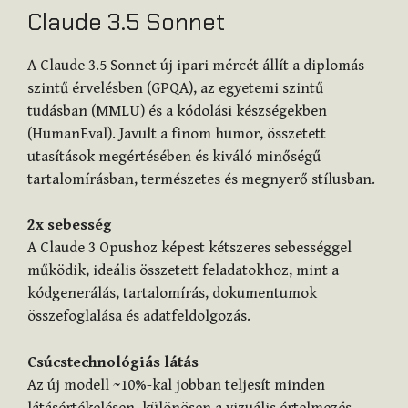
Claude 3.5 Sonnet
A Claude 3.5 Sonnet új ipari mércét állít a diplomás
szintű érvelésben (GPQA), az egyetemi szintű
tudásban (MMLU) és a kódolási készségekben
(HumanEval). Javult a finom humor, összetett
utasítások megértésében és kiváló minőségű
tartalomírásban, természetes és megnyerő stílusban.
2x sebesség
A Claude 3 Opushoz képest kétszeres sebességgel
működik, ideális összetett feladatokhoz, mint a
kódgenerálás, tartalomírás, dokumentumok
összefoglalása és adatfeldolgozás.
Csúcstechnológiás látás
Az új modell ~10%-kal jobban teljesít minden
látásértékelésen, különösen a vizuális értelmezés