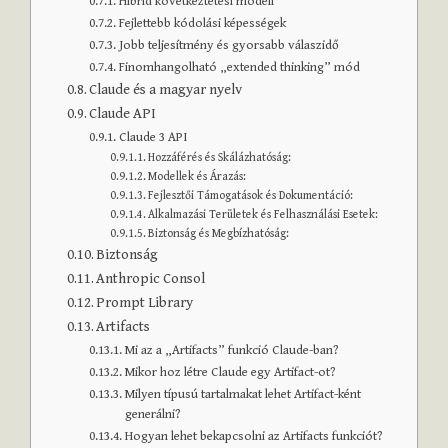
Hibrid következtetési modell
Fejlettebb kódolási képességek
Jobb teljesítmény és gyorsabb válaszidő
Finomhangolható „extended thinking” mód
Claude és a magyar nyelv
Claude API
Claude 3 API
Hozzáférés és Skálázhatóság:
Modellek és Árazás:
Fejlesztői Támogatások és Dokumentáció:
Alkalmazási Területek és Felhasználási Esetek:
Biztonság és Megbízhatóság:
Biztonság
Anthropic Consol
Prompt Library
Artifacts
Mi az a „Artifacts” funkció Claude-ban?
Mikor hoz létre Claude egy Artifact-ot?
Milyen típusú tartalmakat lehet Artifact-ként
generálni?
Hogyan lehet bekapcsolni az Artifacts funkciót?