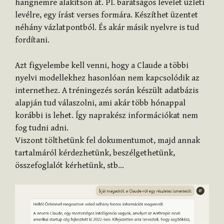
hangnemre alakítson át. Pl. barátságos levelet üzleti
levélre, egy írást verses formára. Készíthet üzentet
néhány vázlatpontból. És akár másik nyelvre is tud
fordítani.
Azt figyelembe kell venni, hogy a Claude a többi
nyelvi modellekhez hasonlóan nem kapcsolódik az
internethez. A tréningezés során készült adatbázis
alapján tud válaszolni, ami akár több hónappal
korábbi is lehet. Így naprakész információkat nem
fog tudni adni.
Viszont tölthetünk fel dokumentumot, majd annak
tartalmáról kérdezhetünk, beszélgethetünk,
összefoglalót kérhetünk, stb…