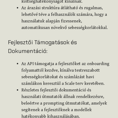
költséghatékonyságot kínálnak.
Az árazási struktúra átlátható és rugalmas,
lehetővé téve a felhasználók számára, hogy a
használatuk alapján fizessenek,
automatikusan növekvő sebességkorlátokkal.
Fejlesztői Támogatások és
Dokumentáció:
Az API támogatja a fejlesztőket az onboarding
folyamattól kezdve, kínálva testreszabott
sebességkorlátokat és számlázást havi
számlákon keresztül a Scale terv keretében.
Részletes fejlesztői dokumentáció és
használati útmutatók állnak rendelkezésre,
beleértve a prompting útmutatókat, amelyek
segítenek a fejlesztőknek a modellek
hatékonyabb kihasználásában.