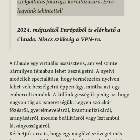
szolgáltatás földrajzi korlátozására. Erre
legyünk tekintettel!
2024. májusától Európából is elérhető a
Claude. Nincs szükség a VPN-re.
A Claude egy virtuális asszisztens, amivel szinte
bármilyen témában lehet beszélgetni. A nyelvi
modellek specialitása, hogy természetes nyelven
lehet vele beszélgetni éppen úgy, mintha azt egy
emberrel tennénk. A különlegességük pedig az, hogy
nagyon tág az ismeretségük. Legyen szó akár
főzésről, gyereknevelésről, kvantumfizikáról,
aranyásásról, modem beállításról vagy Isztambul
látványosságairól.
Kérhetjük arra is, hogy egy meglévő szöveget más