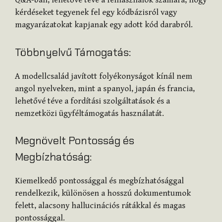
Q&A-ban, lehetővé téve a felhasználók számára, hogy
kérdéseket tegyenek fel egy kódbázisról vagy
magyarázatokat kapjanak egy adott kód darabról.
Többnyelvű Támogatás:
A modellcsalád javított folyékonyságot kínál nem
angol nyelveken, mint a spanyol, japán és francia,
lehetővé téve a fordítási szolgáltatások és a
nemzetközi ügyféltámogatás használatát.
Megnövelt Pontosság és
Megbízhatóság:
Kiemelkedő pontossággal és megbízhatósággal
rendelkezik, különösen a hosszú dokumentumok
felett, alacsony hallucinációs rátákkal és magas
pontossággal.