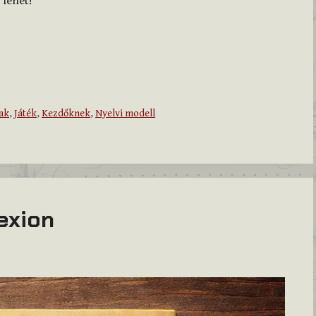
 lehet!
ak
,
Játék
,
Kezdőknek
,
Nyelvi modell
exion