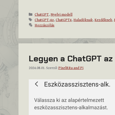
Kategória
ChatGPT
,
Nyelvi modell
Címkék
ChatGPT-4o
,
ChatGPT4
,
Haladóknak
,
Kezdőknek
,
Hozzászólás
Legyen a ChatGPT az 
2024.08.01.
Szerző:
PixelRita and Pi