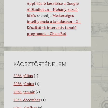
Applikáció készítése a Google
AI Studioban – Néhány kezdő
lökés
szerzője
Mesterséges
intelligencia a tanulásban – 2 –
Készítsünk interaktív tanuló
programot – ChaosBot
KÁOSZTÖRTÉNELEM
2026. július
(1)
2026. június
(1)
2026. január
(2)
2025. december
(1)