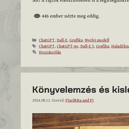
Sőt! A rajzok elkészítésében is a segítségünkre
446 ember nézte meg eddig.
Kategória
ChatGPT
,
Dall-E
,
Grafika
,
Nyelvi modell
Címkék
ChatGPT
,
ChatGPT-4o
,
Dall-E 3
,
Grafika
,
Haladókn
Hozzászólás
Könyvelemzés és kisl
2024.08.12.
Szerző:
PixelRita and Pi