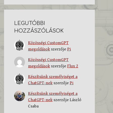
LEGUTÓBBI
HOZZÁSZÓLÁSOK
Közösségi CustomGPT
megoldások
szerzője
Pi
Közösségi CustomGPT
megoldások
szerzője
Flux 2
Készítsünk személyiséget a
ChatGPT-nek
szerzője
Pi
Készítsünk személyiséget a
ChatGPT-nek
szerzője
László
Csaba