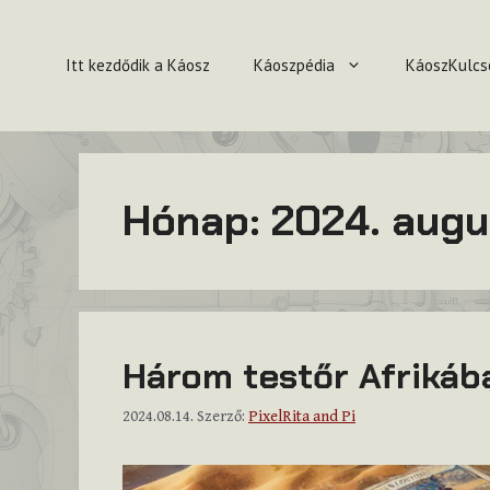
Kilépés
a
Itt kezdődik a Káosz
Káoszpédia
KáoszKulcs
tartalomba
Hónap:
2024. augu
Három testőr Afrikáb
2024.08.14.
Szerző:
PixelRita and Pi