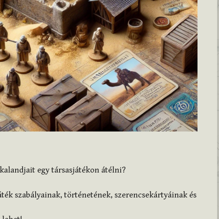
alandjait egy társasjátékon átélni?
áték szabályainak, történetének, szerencsekártyáinak és