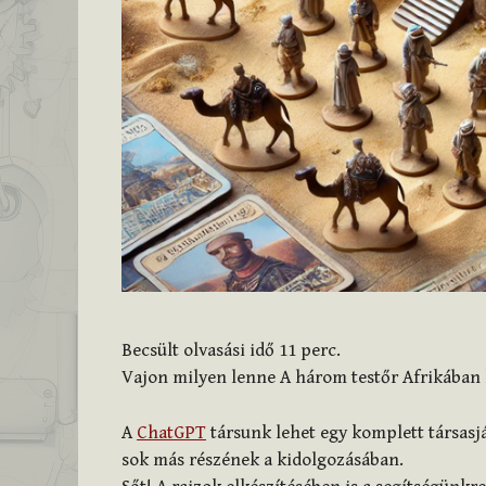
Becsült olvasási idő
11
perc.
Vajon milyen lenne A három testőr Afrikában k
A
ChatGPT
társunk lehet egy komplett társasj
sok más részének a kidolgozásában.