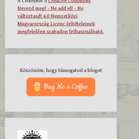
A ChaosBot a
Creative Commons
Nevezd meg! - Ne add el! - Ne
változtasd! 4.0 Nemzetközi
Magyarország Licenc feltételeinek
megfelelően szabadon felhasználható.
Köszönöm, hogy támogatod a blogot
Buy Me a Coffee