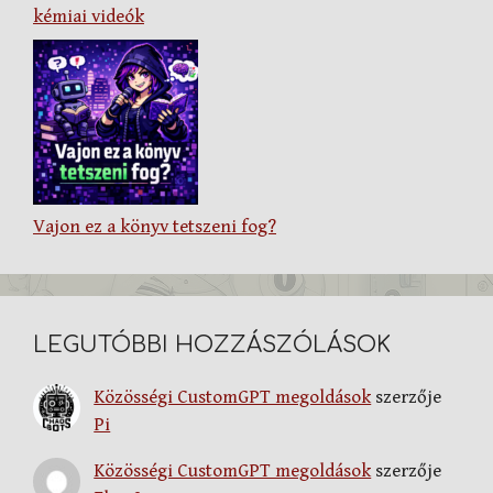
kémiai videók
Vajon ez a könyv tetszeni fog?
LEGUTÓBBI HOZZÁSZÓLÁSOK
Közösségi CustomGPT megoldások
szerzője
Pi
Közösségi CustomGPT megoldások
szerzője