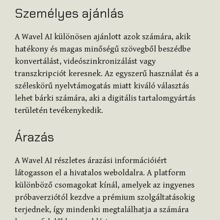
Személyes ajánlás
A Wavel AI különösen ajánlott azok számára, akik
hatékony és magas minőségű szövegből beszédbe
konvertálást, videószinkronizálást vagy
transzkripciót keresnek. Az egyszerű használat és a
széleskörű nyelvtámogatás miatt kiváló választás
lehet bárki számára, aki a digitális tartalomgyártás
területén tevékenykedik.
Árazás
A Wavel AI részletes árazási információiért
látogasson el a hivatalos weboldalra. A platform
különböző csomagokat kínál, amelyek az ingyenes
próbaverziótól kezdve a prémium szolgáltatásokig
terjednek, így mindenki megtalálhatja a számára