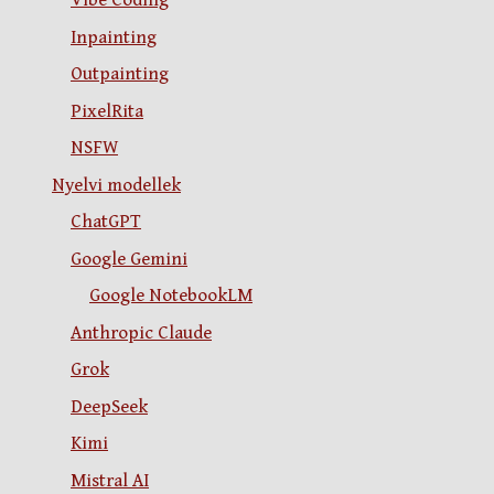
Vibe Coding
Inpainting
Outpainting
PixelRita
NSFW
Nyelvi modellek
ChatGPT
Google Gemini
Google NotebookLM
Anthropic Claude
Grok
DeepSeek
Kimi
Mistral AI