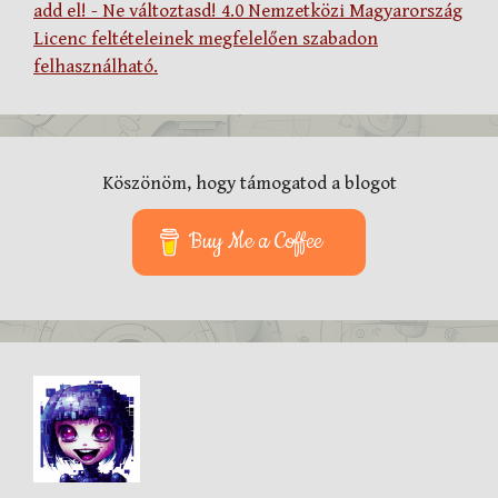
add el! - Ne változtasd! 4.0 Nemzetközi Magyarország
Licenc feltételeinek megfelelően szabadon
felhasználható.
Köszönöm, hogy támogatod a blogot
Buy Me a Coffee