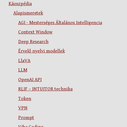
Káoszpédia
Alapismeretek
AGI - Mesterséges Általános Intelligencia
Context Window
Deep Research
Érvelő nyelvi modellek
LlaVA
LLM
OpenAI API
RLIF – INTUITOR technika
Token
VPN
Prompt