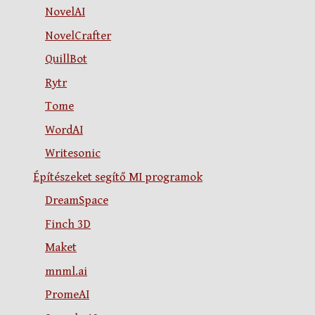
NovelAI
NovelCrafter
QuillBot
Rytr
Tome
WordAI
Writesonic
Építészeket segítő MI programok
DreamSpace
Finch 3D
Maket
mnml.ai
PromeAI