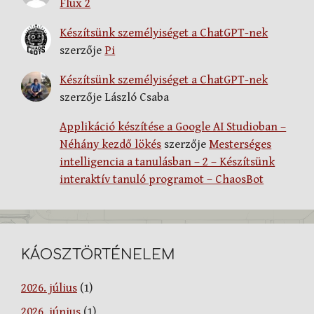
Flux 2
Készítsünk személyiséget a ChatGPT-nek
szerzője
Pi
Készítsünk személyiséget a ChatGPT-nek
szerzője
László Csaba
Applikáció készítése a Google AI Studioban –
Néhány kezdő lökés
szerzője
Mesterséges
intelligencia a tanulásban – 2 – Készítsünk
interaktív tanuló programot – ChaosBot
KÁOSZTÖRTÉNELEM
2026. július
(1)
2026. június
(1)