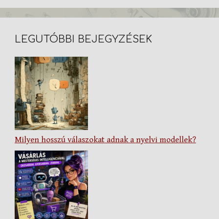
LEGUTÓBBI BEJEGYZÉSEK
Milyen hosszú válaszokat adnak a nyelvi modellek?