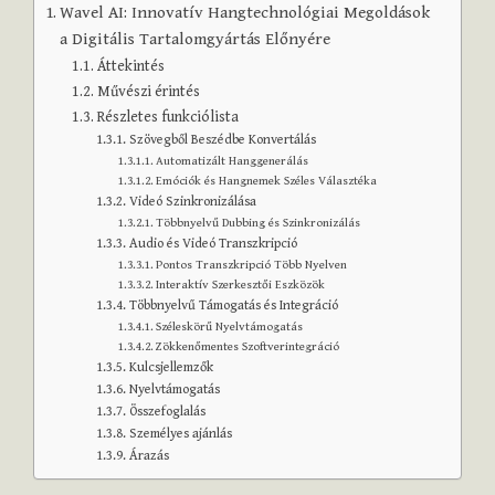
Wavel AI: Innovatív Hangtechnológiai Megoldások
a Digitális Tartalomgyártás Előnyére
Áttekintés
Művészi érintés
Részletes funkciólista
Szövegből Beszédbe Konvertálás
Automatizált Hanggenerálás
Emóciók és Hangnemek Széles Választéka
Videó Szinkronizálása
Többnyelvű Dubbing és Szinkronizálás
Audio és Videó Transzkripció
Pontos Transzkripció Több Nyelven
Interaktív Szerkesztői Eszközök
Többnyelvű Támogatás és Integráció
Széleskörű Nyelvtámogatás
Zökkenőmentes Szoftverintegráció
Kulcsjellemzők
Nyelvtámogatás
Összefoglalás
Személyes ajánlás
Árazás