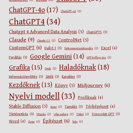
belsőépítészet
(2)
ChatGPT-4o
(17)
ChatGPT-o3
(2)
ChatGPT4
(34)
Chatgpt 4 Advanced Data Analysis
(5)
ChatGPT5
(3)
Claude
(9)
ControlNet
(5)
Claude 3.5
(2)
CustomGPT
(6)
Excel
(4)
Dall-E 3
(3)
Dokumentumkezelés
(2)
Google Gemini
(14)
Fordítás
(3)
GPT4+Plug-ins
(2)
Haladóknak
(18)
Grafika
(15)
Grok
(2)
Információgyűjtés
(3)
Játék
(3)
Karakter
(3)
Kezdőknek
(13)
Midjourney
(6)
Könyv
(5)
Nyelvi modell
(33)
Profiknak
(4)
Stable Diffusion
(5)
Térképészet
(4)
Tanulás
(3)
Suno
(2)
Történetírás
(3)
Voxscript GPT
(3)
Utazás
(2)
vibe coding
(2)
Videó
(2)
Építészet
(6)
Word
(4)
Zene
(2)
Írás
(2)