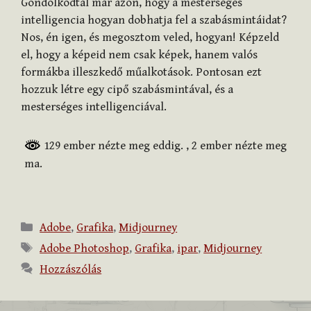
Gondolkodtál már azon, hogy a mesterséges
intelligencia hogyan dobhatja fel a szabásmintáidat?
Nos, én igen, és megosztom veled, hogyan! Képzeld
el, hogy a képeid nem csak képek, hanem valós
formákba illeszkedő műalkotások. Pontosan ezt
hozzuk létre egy cipő szabásmintával, és a
mesterséges intelligenciával.
129 ember nézte meg eddig.
, 2 ember nézte meg
ma.
Kategória
Adobe
,
Grafika
,
Midjourney
Címkék
Adobe Photoshop
,
Grafika
,
ipar
,
Midjourney
Hozzászólás