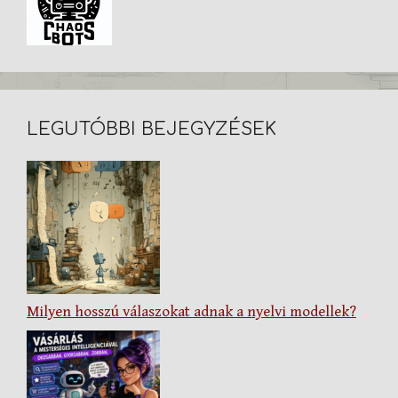
LEGUTÓBBI BEJEGYZÉSEK
Milyen hosszú válaszokat adnak a nyelvi modellek?