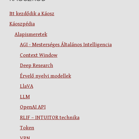
Itt kezdődik a Káosz
Káoszpédia
Alapismeretek
AGI - Mesterséges Általános Intelligencia
Context Window
Deep Research
Érvelő nyelvi modellek
LlaVA
LLM
OpenAI API
RLIF – INTUITOR technika
Token
VPN