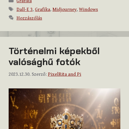
Grafika
Címkék
Dall-E 3
,
Grafika
,
Midjourney
,
Windows
Hozzászólás
Történelmi képekből
valósághű fotók
2023.12.30.
Szerző:
PixelRita and Pi