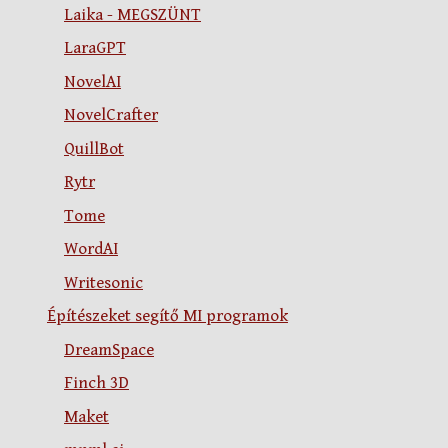
Laika - MEGSZÜNT
LaraGPT
NovelAI
NovelCrafter
QuillBot
Rytr
Tome
WordAI
Writesonic
Építészeket segítő MI programok
DreamSpace
Finch 3D
Maket