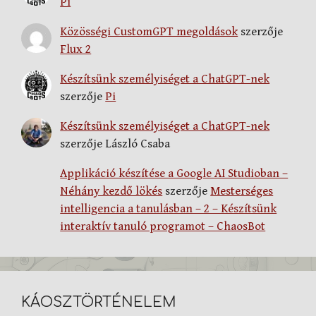
Pi
Közösségi CustomGPT megoldások
szerzője
Flux 2
Készítsünk személyiséget a ChatGPT-nek
szerzője
Pi
Készítsünk személyiséget a ChatGPT-nek
szerzője
László Csaba
Applikáció készítése a Google AI Studioban –
Néhány kezdő lökés
szerzője
Mesterséges
intelligencia a tanulásban – 2 – Készítsünk
interaktív tanuló programot – ChaosBot
KÁOSZTÖRTÉNELEM