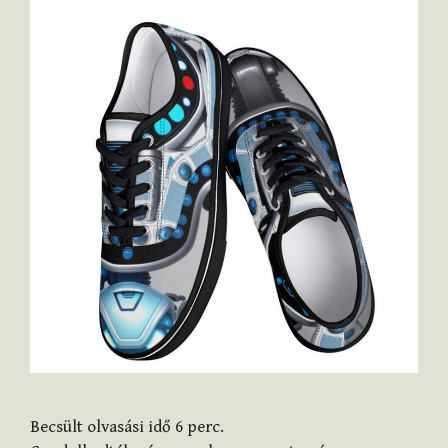
Becsült olvasási idő
6
perc.