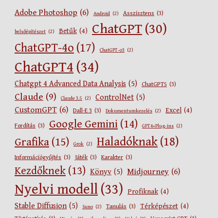
Adobe Photoshop
(6)
Asszisztens
(3)
Android
(2)
ChatGPT
(30)
Betűk
(4)
belsőépítészet
(2)
ChatGPT-4o
(17)
ChatGPT-o3
(2)
ChatGPT4
(34)
Chatgpt 4 Advanced Data Analysis
(5)
ChatGPT5
(3)
Claude
(9)
ControlNet
(5)
Claude 3.5
(2)
CustomGPT
(6)
Excel
(4)
Dall-E 3
(3)
Dokumentumkezelés
(2)
Google Gemini
(14)
Fordítás
(3)
GPT4+Plug-ins
(2)
Haladóknak
(18)
Grafika
(15)
Grok
(2)
Információgyűjtés
(3)
Játék
(3)
Karakter
(3)
Kezdőknek
(13)
Midjourney
(6)
Könyv
(5)
Nyelvi modell
(33)
Profiknak
(4)
Stable Diffusion
(5)
Térképészet
(4)
Tanulás
(3)
Suno
(2)