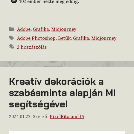
102 ember nézte meg eddig.
Kategória
Adobe
,
Grafika
,
Midjourney
Címkék
Adobe Photoshop
,
Betűk
,
Grafika
,
Midjourney
2 hozzászólás
Kreatív dekorációk a
szabásminta alapján MI
segítségével
2024.01.23.
Szerző:
PixelRita and Pi