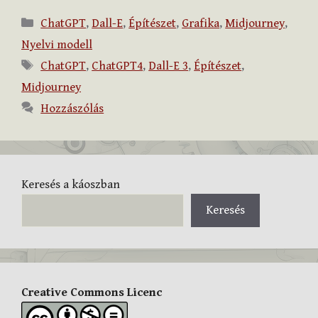
Kategória
ChatGPT
,
Dall-E
,
Építészet
,
Grafika
,
Midjourney
,
Nyelvi modell
Címkék
ChatGPT
,
ChatGPT4
,
Dall-E 3
,
Építészet
,
Midjourney
Hozzászólás
Keresés a káoszban
Keresés
Creative Commons Licenc