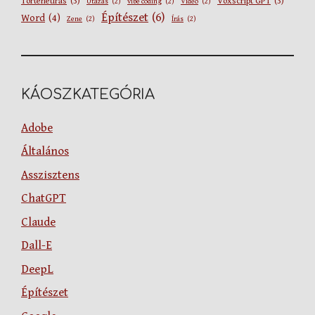
Történetírás
(3)
Voxscript GPT
(3)
Utazás
(2)
vibe coding
(2)
Videó
(2)
Építészet
(6)
Word
(4)
Zene
(2)
Írás
(2)
KÁOSZKATEGÓRIA
Adobe
Általános
Asszisztens
ChatGPT
Claude
Dall-E
DeepL
Építészet