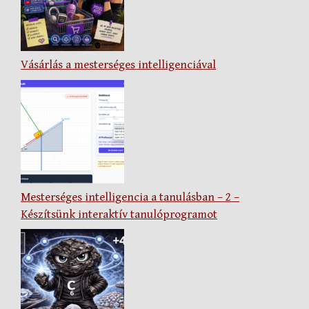
Vásárlás a mesterséges intelligenciával
Mesterséges intelligencia a tanulásban – 2 –
Készítsünk interaktív tanulóprogramot