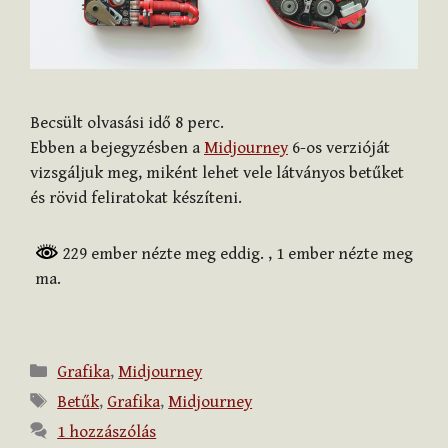
Becsült olvasási idő
8
perc.
Ebben a bejegyzésben a
Midjourney
6-os verzióját
vizsgáljuk meg, miként lehet vele látványos betűket
és rövid feliratokat készíteni.
229 ember nézte meg eddig.
, 1 ember nézte meg
ma.
Kategória
Grafika
,
Midjourney
Címkék
Betűk
,
Grafika
,
Midjourney
1 hozzászólás