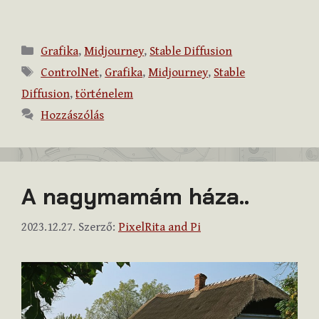
Kategória
Grafika
,
Midjourney
,
Stable Diffusion
Címkék
ControlNet
,
Grafika
,
Midjourney
,
Stable
Diffusion
,
történelem
Hozzászólás
A nagymamám háza..
2023.12.27.
Szerző:
PixelRita and Pi