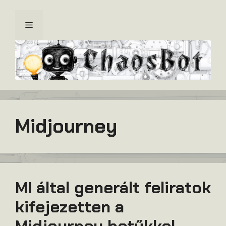
Kilépés
a
Menü
tartalomba
Midjourney
MI által generált feliratok
kifejezetten a
Midjourney betűkkel.