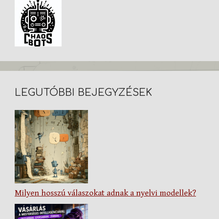
LEGUTÓBBI BEJEGYZÉSEK
Milyen hosszú válaszokat adnak a nyelvi modellek?