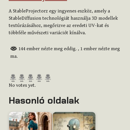
A StableProjectorz egy ingyenes eszköz, amely a
StableDiffusion technológiát használja 3D modellek
textúrázásához, megőrizve az eredeti UV-kat és
többféle művészeti variációt kínálva.
144 ember nézte meg eddig.
, 1 ember nézte meg
ma.
R
a
No votes yet.
t
Hasonló oldalak
e
t
h
i
s