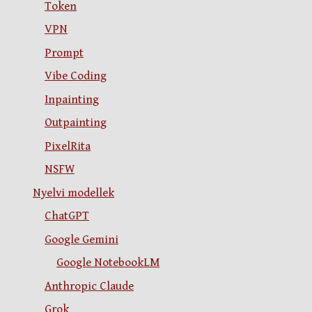
Token
VPN
Prompt
Vibe Coding
Inpainting
Outpainting
PixelRita
NSFW
Nyelvi modellek
ChatGPT
Google Gemini
Google NotebookLM
Anthropic Claude
Grok