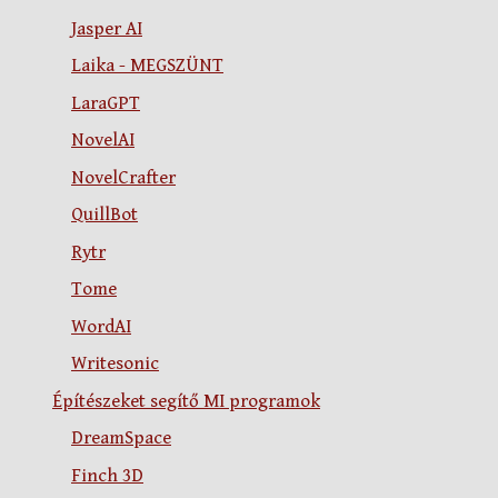
Jasper AI
Laika - MEGSZÜNT
LaraGPT
NovelAI
NovelCrafter
QuillBot
Rytr
Tome
WordAI
Writesonic
Építészeket segítő MI programok
DreamSpace
Finch 3D