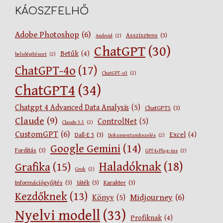
KÁOSZFELHŐ
Adobe Photoshop
(6)
Asszisztens
(3)
Android
(2)
ChatGPT
(30)
Betűk
(4)
belsőépítészet
(2)
ChatGPT-4o
(17)
ChatGPT-o3
(2)
ChatGPT4
(34)
Chatgpt 4 Advanced Data Analysis
(5)
ChatGPT5
(3)
Claude
(9)
ControlNet
(5)
Claude 3.5
(2)
CustomGPT
(6)
Excel
(4)
Dall-E 3
(3)
Dokumentumkezelés
(2)
Google Gemini
(14)
Fordítás
(3)
GPT4+Plug-ins
(2)
Haladóknak
(18)
Grafika
(15)
Grok
(2)
Információgyűjtés
(3)
Játék
(3)
Karakter
(3)
Kezdőknek
(13)
Midjourney
(6)
Könyv
(5)
Nyelvi modell
(33)
Profiknak
(4)