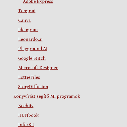
Adobe Express
Tengr.ai
Canva
Ideogram
Leonardo.ai
Playground AI
Google Stitch
Microsoft Designer
LottieFiles
StoryDiffusion
Könyvírást segítő MI programok
Beehiiv
HUNbook
InferKit