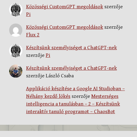
Közösségi CustomGPT megoldások
szerzője
Pi
Közösségi CustomGPT megoldások
szerzője
Flux 2
Készítsünk személyiséget a ChatGPT-nek
szerzője
Pi
Készítsünk személyiséget a ChatGPT-nek
szerzője
László Csaba
Applikáció készítése a Google AI Studioban –
Néhány kezdő lökés
szerzője
Mesterséges
intelligencia a tanulásban – 2 – Készítsünk
interaktív tanuló programot – ChaosBot