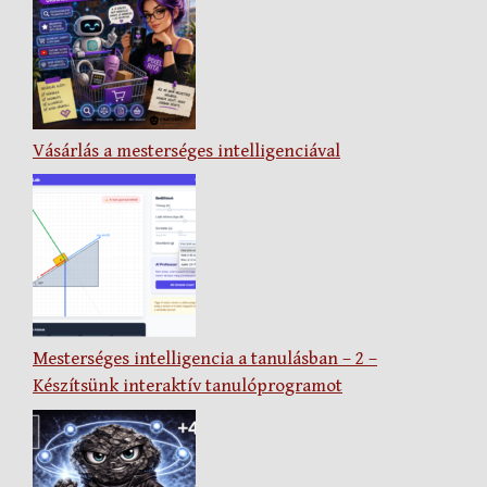
Vásárlás a mesterséges intelligenciával
Mesterséges intelligencia a tanulásban – 2 –
Készítsünk interaktív tanulóprogramot