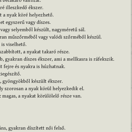
s betakaró változat.
é illeszkedő ékszer.
t a nyak köré helyezhető.
et egyszerű vagy díszes.
vagy selyemből készült, nagyméretű sál.
kran műszőrméből vagy valódi szőrméből készül.
is viselhető.
zabbított, a nyakat takaró része.
, gyakran díszes ékszer, ami a mellkasra is ráfekszik.
t fejre és nyakra is húzhatnak.
iegészítő.
 gyöngyökből készült ékszer.
y szorosan a nyak körül helyezkedik el.
 magas, a nyakat körülölelő része van.
s, gyakran díszített női felső.