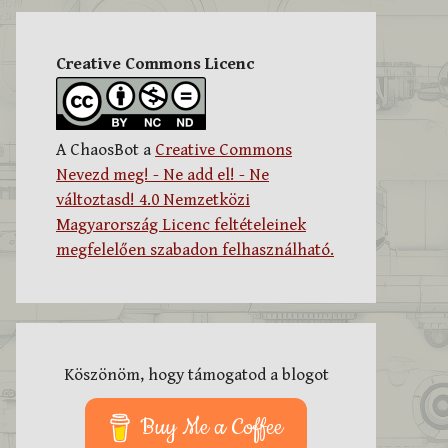
Creative Commons Licenc
A ChaosBot a
Creative Commons
Nevezd meg! - Ne add el! - Ne
változtasd! 4.0 Nemzetközi
Magyarország Licenc feltételeinek
megfelelően szabadon felhasználható.
Köszönöm, hogy támogatod a blogot
Buy Me a Coffee