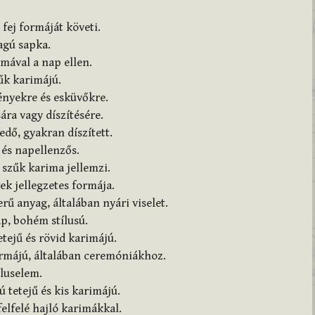
 fej formáját követi.
agú sapka.
mával a nap ellen.
űk karimájú.
ényekre és esküvőkre.
ára vagy díszítésére.
edő, gyakran díszített.
 és napellenzős.
 szűk karima jellemzi.
ek jellegzetes formája.
ű anyag, általában nyári viselet.
ap, bohém stílusú.
ejű és rövid karimájú.
rmájú, általában ceremóniákhoz.
íluselem.
 tetejű és kis karimájú.
elfelé hajló karimákkal.