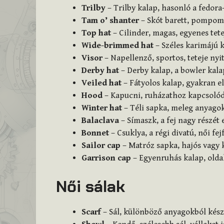
Trilby
– Trilby kalap, hasonló a fedora
Tam o’ shanter
– Skót barett, pompomm
Top hat
– Cilinder, magas, egyenes tet
Wide-brimmed hat
– Széles karimájú k
Visor
– Napellenző, sportos, teteje nyit
Derby hat
– Derby kalap, a bowler kala
Veiled hat
– Fátyolos kalap, gyakran e
Hood
– Kapucni, ruházathoz kapcsolód
Winter hat
– Téli sapka, meleg anyagok
Balaclava
– Símaszk, a fej nagy részét 
Bonnet
– Csuklya, a régi divatú, női fej
Sailor cap
– Matróz sapka, hajós vagy
Garrison cap
– Egyenruhás kalap, olda
Női sálak
Scarf
– Sál, különböző anyagokból készü