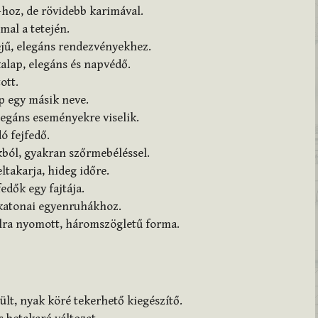
-hoz, de rövidebb karimával.
al a tetején.
ejű, elegáns rendezvényekhez.
alap, elegáns és napvédő.
ott.
p egy másik neve.
legáns eseményekre viselik.
ó fejfedő.
ból, gyakran szőrmebéléssel.
eltakarja, hideg időre.
fedők egy fajtája.
 katonai egyenruhákhoz.
lra nyomott, háromszögletű forma.
lt, nyak köré tekerhető kiegészítő.