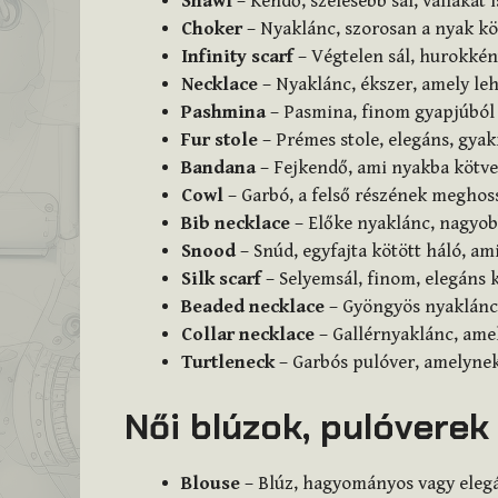
Shawl
– Kendő, szélesebb sál, vállakat i
Choker
– Nyaklánc, szorosan a nyak kör
Infinity scarf
– Végtelen sál, hurokkén
Necklace
– Nyaklánc, ékszer, amely leh
Pashmina
– Pasmina, finom gyapjúból 
Fur stole
– Prémes stole, elegáns, gya
Bandana
– Fejkendő, ami nyakba kötve 
Cowl
– Garbó, a felső részének meghoss
Bib necklace
– Előke nyaklánc, nagyobb
Snood
– Snúd, egyfajta kötött háló, ami
Silk scarf
– Selyemsál, finom, elegáns k
Beaded necklace
– Gyöngyös nyaklánc,
Collar necklace
– Gallérnyaklánc, amel
Turtleneck
– Garbós pulóver, amelynek
Női blúzok, pulóverek
Blouse
– Blúz, hagyományos vagy elegán