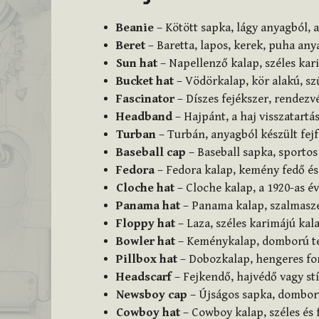
Beanie
– Kötött sapka, lágy anyagból, a
Beret
– Baretta, lapos, kerek, puha any
Sun hat
– Napellenző kalap, széles kari
Bucket hat
– Vödörkalap, kör alakú, sz
Fascinator
– Díszes fejékszer, rendezv
Headband
– Hajpánt, a haj visszatartás
Turban
– Turbán, anyagból készült fejf
Baseball cap
– Baseball sapka, sportos
Fedora
– Fedora kalap, kemény fedő és
Cloche hat
– Cloche kalap, a 1920-as év
Panama hat
– Panama kalap, szalmaszer
Floppy hat
– Laza, széles karimájú kal
Bowler hat
– Keménykalap, domború tet
Pillbox hat
– Dobozkalap, hengeres fo
Headscarf
– Fejkendő, hajvédő vagy st
Newsboy cap
– Újságos sapka, domború
Cowboy hat
– Cowboy kalap, széles és f