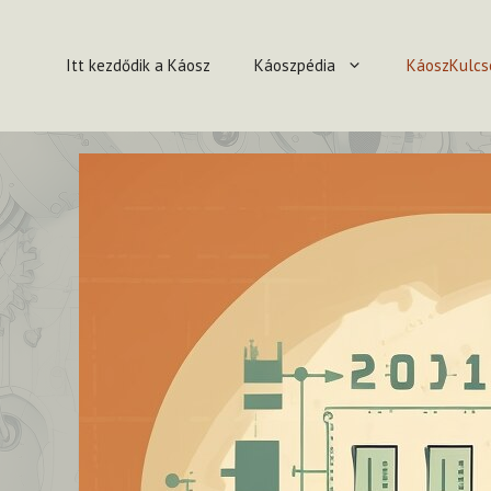
Kilépés
a
Itt kezdődik a Káosz
Káoszpédia
KáoszKulcs
tartalomba