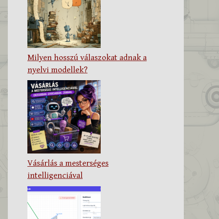
Milyen hosszú válaszokat adnak a
nyelvi modellek?
Vásárlás a mesterséges
intelligenciával