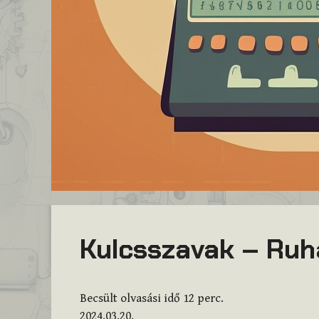
Kulcsszavak – Ruh
Becsült olvasási idő
12
perc.
2024.03.20.