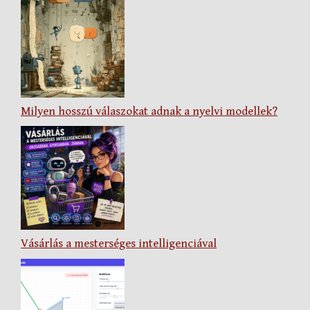
Milyen hosszú válaszokat adnak a nyelvi modellek?
Vásárlás a mesterséges intelligenciával