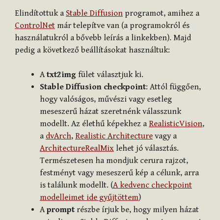
Elindítottuk a
Stable Diffusion
programot, amihez a
ControlNet
már telepítve van (a programokról és
használatukról a bővebb leírás a linkekben). Majd
pedig a következő beállításokat használtuk:
A
txt2img
fület választjuk ki.
Stable Diffusion checkpoint
: Attól függően,
hogy valóságos, művészi vagy esetleg
meseszerű házat szeretnénk válasszunk
modellt. Az élethű képekhez a
RealisticVision
,
a
dvArch
,
Realistic Architecture
vagy a
ArchitectureRealMix
lehet jó választás.
Természetesen ha mondjuk cerura rajzot,
festményt vagy meseszerű kép a célunk, arra
is találunk modellt. (
A kedvenc checkpoint
modelleimet ide gyűjtöttem
)
A
prompt
részbe írjuk be, hogy milyen házat