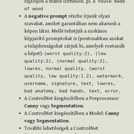
rajzoljon a Stable Diffusion. pl.
a house made
of wood
A
negative prompt
részbe írjunk olyan
szavakat, amiket garantáltan nem akarunk a
képen látni. Mellé tehetjük a szokásos
képjavító promptokat is (pontosabban azokat
a tulajdonságokat zárjuk ki, amelyek rontanák
a képet):
(worst quality:2), (low
quality:2), (normal quality:2),
lowres, normal quality, (worst
quality, low quality:1.2), watermark,
username, signature, text, lowres,
bad anatomy, bad hands, text, error,
A ControlNet kiegészítőben a Preprocessor:
Canny
vagy
Segmentation
.
A ControlNet kiegészítőben a Model:
Canny
vagy
Segmentation
.
További lehetőségek a ControlNet