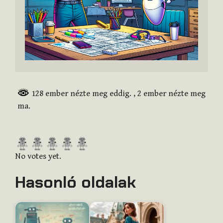
128 ember nézte meg eddig.
, 2 ember nézte meg
ma.
R
a
No votes yet.
t
Hasonló oldalak
e
t
h
i