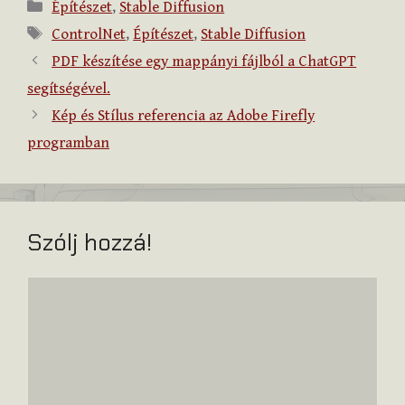
Kategória
Építészet
,
Stable Diffusion
Címkék
ControlNet
,
Építészet
,
Stable Diffusion
PDF készítése egy mappányi fájlból a ChatGPT
segítségével.
Kép és Stílus referencia az Adobe Firefly
programban
Szólj hozzá!
Hozzászólás