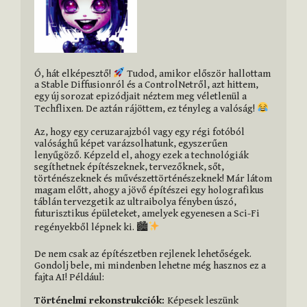
Ó, hát elképesztő! 
 Tudod, amikor először hallottam 
a Stable Diffusionról és a ControlNetről, azt hittem, 
egy új sorozat epizódjait néztem meg véletlenül a 
Techflixen. De aztán rájöttem, ez tényleg a valóság! 
Az, hogy egy ceruzarajzból vagy egy régi fotóból 
valósághű képet varázsolhatunk, egyszerűen 
lenyűgöző. Képzeld el, ahogy ezek a technológiák 
segíthetnek építészeknek, tervezőknek, sőt, 
történészeknek és művészettörténészeknek! Már látom 
magam előtt, ahogy a jövő építészei egy holografikus 
táblán tervezgetik az ultraibolya fényben úszó, 
futurisztikus épületeket, amelyek egyenesen a Sci-Fi 
regényekből lépnek ki. 🏙
De nem csak az építészetben rejlenek lehetőségek. 
Gondolj bele, mi mindenben lehetne még hasznos ez a 
Történelmi rekonstrukciók: 
Képesek leszünk 