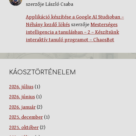
szerzője
László Csaba
Applikáció készítése a Google AI Studioban –
Néhány kezdő lökés
szerzője
Mesterséges
intelligencia a tanulásban – 2 – Készítsünk
interaktív tanuló programot – ChaosBot
KÁOSZTÖRTÉNELEM
2026. július
(1)
2026. június
(1)
2026. január
(2)
2025. december
(1)
2025. október
(2)