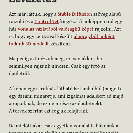
Azt már láttuk, hogy a
Stable Diffusion
szöveg alapú
rajzoló és a
ControlNet
kiegészítő miképpen tud egy
ház
vonalas vázlatából valósághű képet
rajzolni. Azt
is, hogy egy ceruzával készült
alaprajzból miként
tudunk 3D modellt
készíteni.
Ma pedig azt nézzük meg, mi van akkor, ha
semmilyen rajzunk nincsen. Csak egy fotó az
épületről.
A képen egy sarokház látható Isztambulból (mögötte
egy dzsámi minaretje, ami izgalmas adalékot ad majd
a rajzoknak, de ez nem része az épületnek).
A tervek szerint ezt fogjuk felújítani.
De mielőtt akár csak egyetlen vonalat is húznánk a