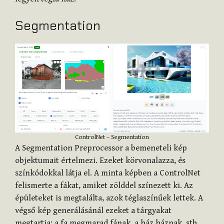
Segmentation
ControlNet – Segmentation
A Segmentation Preprocessor a bemeneteli kép
objektumait értelmezi. Ezeket körvonalazza, és
színkódokkal látja el. A minta képben a ControlNet
felismerte a fákat, amiket zölddel színezett ki. Az
épületeket is megtalálta, azok téglaszínűek lettek. A
végső kép generálásánál ezeket a tárgyakat
megtartja: a fa megmarad fának, a ház háznak, stb…