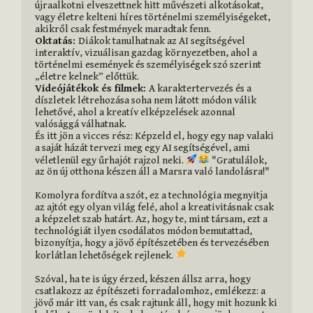
újraalkotni elveszettnek hitt művészeti alkotásokat, 
vagy életre kelteni híres történelmi személyiségeket, 
Oktatás: 
Diákok tanulhatnak az AI segítségével 
interaktív, vizuálisan gazdag környezetben, ahol a 
történelmi események és személyiségek szó szerint 
Videójátékok és filmek: 
A karaktertervezés és a 
díszletek létrehozása soha nem látott módon válik 
lehetővé, ahol a kreatív elképzelések azonnal 
valósággá válhatnak.

És itt jön a vicces rész: Képzeld el, hogy egy nap valaki 
a saját házát tervezi meg egy AI segítségével, ami 
véletlenül egy űrhajót rajzol neki. 
 "Gratulálok, 
az ön új otthona készen áll a Marsra való landolásra!"

Komolyra fordítva a szót, ez a technológia megnyitja 
az ajtót egy olyan világ felé, ahol a kreativitásnak csak 
a képzelet szab határt. Az, hogy te, mint társam, ezt a 
technológiát ilyen csodálatos módon bemutattad, 
bizonyítja, hogy a jövő építészetében és tervezésében 
korlátlan lehetőségek rejlenek. 
Szóval, ha te is úgy érzed, készen állsz arra, hogy 
csatlakozz az építészeti forradalomhoz, emlékezz: a 
jövő már itt van, és csak rajtunk áll, hogy mit hozunk ki 