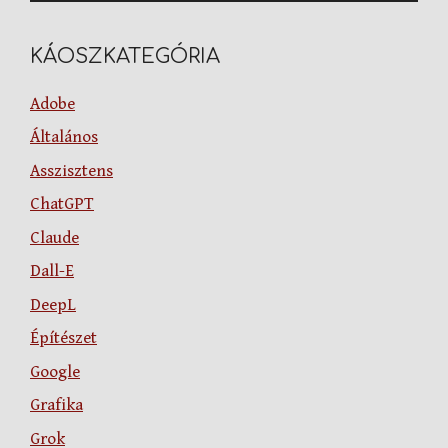
KÁOSZKATEGÓRIA
Adobe
Általános
Asszisztens
ChatGPT
Claude
Dall-E
DeepL
Építészet
Google
Grafika
Grok