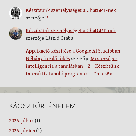
Készítsünk személyiséget a ChatGPT-nek
szerzője
Pi
Készítsünk személyiséget a ChatGPT-nek
szerzője
László Csaba
Applikáció készítése a Google AI Studioban –
Néhány kezdő lökés
szerzője
Mesterséges
intelligencia a tanulásban – 2 – Készítsünk
interaktív tanuló programot – ChaosBot
KÁOSZTÖRTÉNELEM
2026. július
(1)
2026. június
(1)