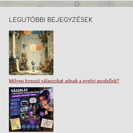
LEGUTÓBBI BEJEGYZÉSEK
Milyen hosszú válaszokat adnak a nyelvi modellek?