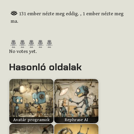
131 ember nézte meg eddig.
, 1 ember nézte meg
ma.
R
a
No votes yet.
t
Hasonló oldalak
e
t
h
i
s
i
t
e
Avatár programok
Rephrase AI
m
: