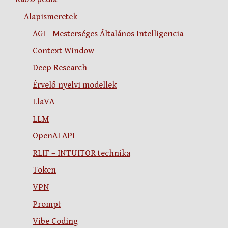
Alapismeretek
AGI - Mesterséges Általános Intelligencia
Context Window
Deep Research
Érvelő nyelvi modellek
LlaVA
LLM
OpenAI API
RLIF – INTUITOR technika
Token
VPN
Prompt
Vibe Coding