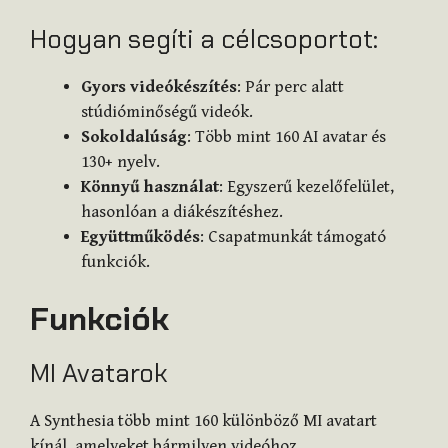
Hogyan segíti a célcsoportot:
Gyors videókészítés
: Pár perc alatt
stúdióminőségű videók.
Sokoldalúság
: Több mint 160 AI avatar és
130+ nyelv.
Könnyű használat
: Egyszerű kezelőfelület,
hasonlóan a diákészítéshez.
Együttműködés
: Csapatmunkát támogató
funkciók.
Funkciók
MI Avatarok
A Synthesia több mint 160 különböző MI avatart
kínál, amelyeket bármilyen videóhoz