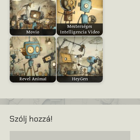
Submit
Mesterséges
Rating
Movio
Intelligencia Video
Revel AnimaI
HeyGen
Szólj hozzá!
Hozzászólás