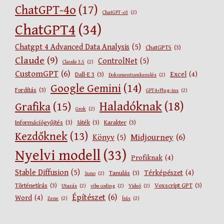
ChatGPT-4o
(17)
ChatGPT-o3
(2)
ChatGPT4
(34)
Chatgpt 4 Advanced Data Analysis
(5)
ChatGPT5
(3)
Claude
(9)
ControlNet
(5)
Claude 3.5
(2)
CustomGPT
(6)
Excel
(4)
Dall-E 3
(3)
Dokumentumkezelés
(2)
Google Gemini
(14)
Fordítás
(3)
GPT4+Plug-ins
(2)
Haladóknak
(18)
Grafika
(15)
Grok
(2)
Információgyűjtés
(3)
Játék
(3)
Karakter
(3)
Kezdőknek
(13)
Midjourney
(6)
Könyv
(5)
Nyelvi modell
(33)
Profiknak
(4)
Stable Diffusion
(5)
Térképészet
(4)
Tanulás
(3)
Suno
(2)
Történetírás
(3)
Voxscript GPT
(3)
Utazás
(2)
vibe coding
(2)
Videó
(2)
Építészet
(6)
Word
(4)
Zene
(2)
Írás
(2)