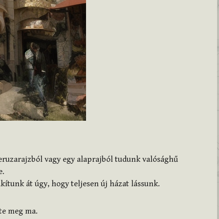
ceruzarajzból vagy egy alaprajból tudunk valósághű
e.
ítunk át úgy, hogy teljesen új házat lássunk.
zte meg ma.