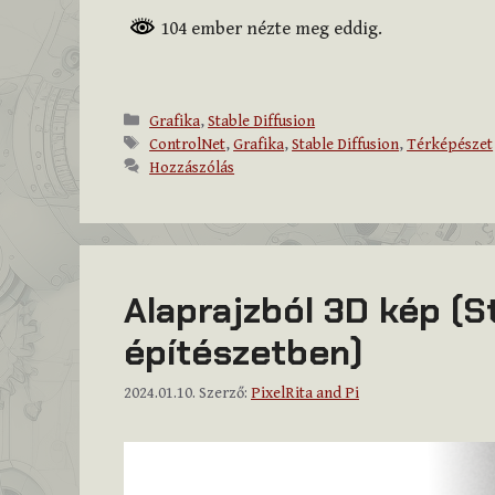
104 ember nézte meg eddig.
Kategória
Grafika
,
Stable Diffusion
Címkék
ControlNet
,
Grafika
,
Stable Diffusion
,
Térképészet
Hozzászólás
Alaprajzból 3D kép (S
építészetben)
2024.01.10.
Szerző:
PixelRita and Pi