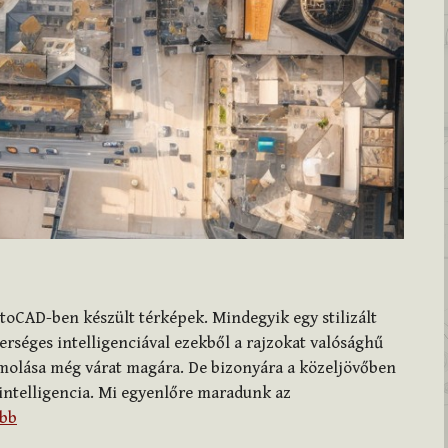
utoCAD-ben készült térképek. Mindegyik egy stilizált
erséges intelligenciával ezekből a rajzokat valósághű
molása még várat magára. De bizonyára a közeljövőben
intelligencia. Mi egyenlőre maradunk az
ább