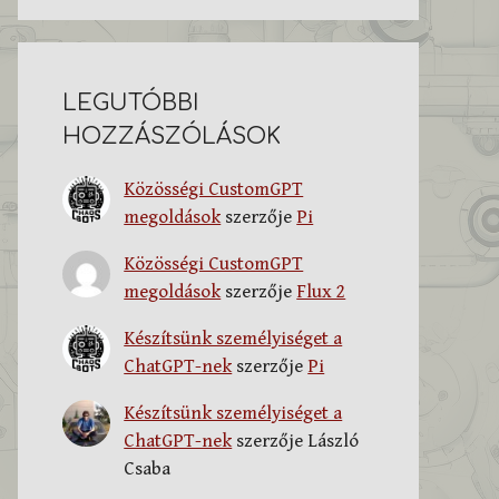
LEGUTÓBBI
HOZZÁSZÓLÁSOK
Közösségi CustomGPT
megoldások
szerzője
Pi
Közösségi CustomGPT
megoldások
szerzője
Flux 2
Készítsünk személyiséget a
ChatGPT-nek
szerzője
Pi
Készítsünk személyiséget a
ChatGPT-nek
szerzője
László
Csaba