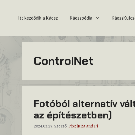
Kilépés
a
Itt kezdődik a Káosz
Káoszpédia
KáoszKulcs
tartalomba
ControlNet
Fotóból alternatív vá
az építészetben)
2024.03.29.
Szerző:
PixelRita and Pi