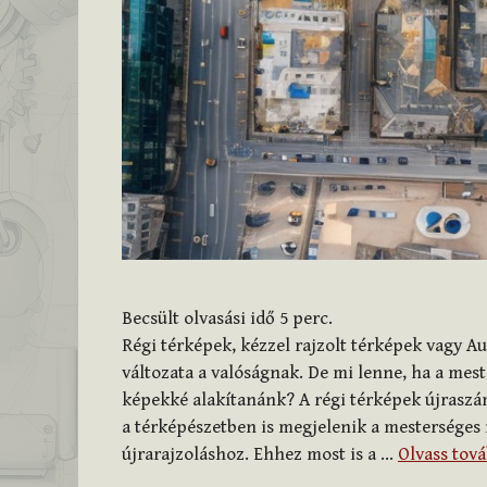
Becsült olvasási idő
5
perc.
Régi térképek, kézzel rajzolt térképek vagy A
változata a valóságnak. De mi lenne, ha a mest
képekké alakítanánk? A régi térképek újraszá
a térképészetben is megjelenik a mesterséges 
újrarajzoláshoz. Ehhez most is a …
Olvass tov