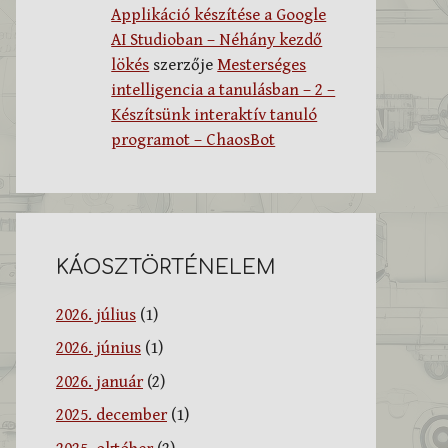
Applikáció készítése a Google
AI Studioban – Néhány kezdő
lökés
szerzője
Mesterséges
intelligencia a tanulásban – 2 –
Készítsünk interaktív tanuló
programot – ChaosBot
KÁOSZTÖRTÉNELEM
2026. július
(1)
2026. június
(1)
2026. január
(2)
2025. december
(1)