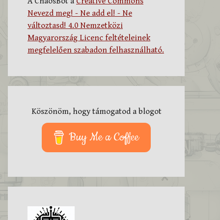
A ChaosBot a
Creative Commons
Nevezd meg! - Ne add el! - Ne
változtasd! 4.0 Nemzetközi
Magyarország Licenc feltételeinek
megfelelően szabadon felhasználható.
Köszönöm, hogy támogatod a blogot
Buy Me a Coffee