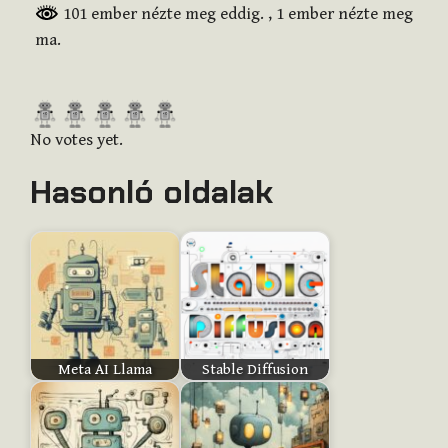
101 ember nézte meg eddig.
, 1 ember nézte meg
ma.
R
a
No votes yet.
t
Hasonló oldalak
e
t
h
i
s
i
t
e
Meta AI Llama
Stable Diffusion
m
: