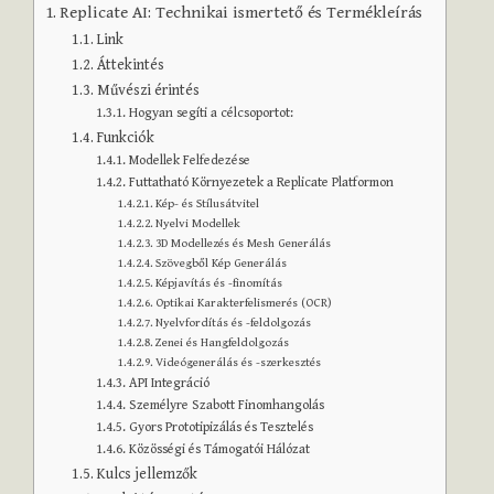
Replicate AI: Technikai ismertető és Termékleírás
Link
Áttekintés
Művészi érintés
Hogyan segíti a célcsoportot:
Funkciók
Modellek Felfedezése
Futtatható Környezetek a Replicate Platformon
Kép- és Stílusátvitel
Nyelvi Modellek
3D Modellezés és Mesh Generálás
Szövegből Kép Generálás
Képjavítás és -finomítás
Optikai Karakterfelismerés (OCR)
Nyelvfordítás és -feldolgozás
Zenei és Hangfeldolgozás
Videógenerálás és -szerkesztés
API Integráció
Személyre Szabott Finomhangolás
Gyors Prototipizálás és Tesztelés
Közösségi és Támogatói Hálózat
Kulcs jellemzők