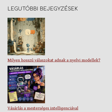
LEGUTÓBBI BEJEGYZÉSEK
Milyen hosszú válaszokat adnak a nyelvi modellek?
Vásárlás a mesterséges intelligenciával