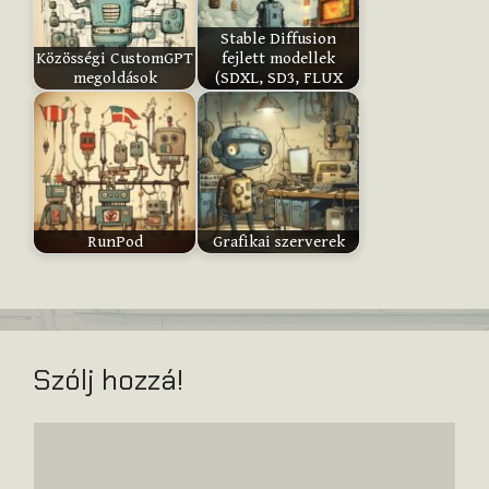
Stable Diffusion
Submit
Közösségi CustomGPT
fejlett modellek
Rating
megoldások
(SDXL, SD3, FLUX
RunPod
Grafikai szerverek
Szólj hozzá!
Hozzászólás