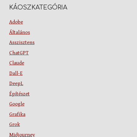
KÁOSZKATEGÓRIA
Adobe
Általános
Asszisztens
ChatGPT
Claude
Dall-E
DeepL
Építészet
Google
Grafika
Grok
Midjourney