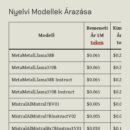
Nyelvi Modellek Árazása
Bemeneti
Kimene
Modell
Ár 1M
Ár 1M
token
token
MetaMetalLlama38B
$0.065
$0.275
MetaMetalLlama370B
$0.065
$0.275
MetaMetalLlama38B Instruct
$0.065
$0.275
MetaMetalLlama370B Instruct
$0.065
$0.275
MistralAIMistral7BV01
$0.005
$0.025
MistralAIMistral7BInstructV02
$0.005
$0.025
MistralAIMixtral8x7BInstructV01
$0.030
$0.100