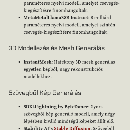
paraméteres nyelvi modell, amelyet csevegés-
kiegészítésre finomhangoltak.
MetaMetalLlama38B Instruct
: 8 milliárd
paraméteres nyelvi modell, amelyet szintén
csevegés-kiegészítésre finomhangoltak.
3D Modellezés és Mesh Generálás
InstantMesh
: Hatékony 3D mesh generálás
egyetlen képből, nagy rekonstrukciós
modellekhez.
Szövegből Kép Generálás
SDXLLightning by ByteDance
: Gyors
szövegből kép generáló modell, amely négy
lépésben kiváló minőségű képeket állít elő.
Stability AI’s
Stable Diffusion
: Szövegből