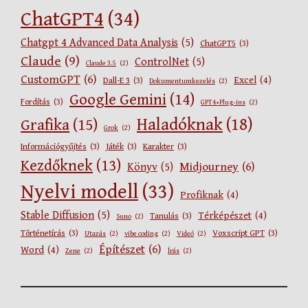
ChatGPT4
(34)
Chatgpt 4 Advanced Data Analysis
(5)
ChatGPT5
(3)
Claude
(9)
ControlNet
(5)
Claude 3.5
(2)
CustomGPT
(6)
Excel
(4)
Dall-E 3
(3)
Dokumentumkezelés
(2)
Google Gemini
(14)
Fordítás
(3)
GPT4+Plug-ins
(2)
Haladóknak
(18)
Grafika
(15)
Grok
(2)
Információgyűjtés
(3)
Játék
(3)
Karakter
(3)
Kezdőknek
(13)
Midjourney
(6)
Könyv
(5)
Nyelvi modell
(33)
Profiknak
(4)
Stable Diffusion
(5)
Térképészet
(4)
Tanulás
(3)
Suno
(2)
Történetírás
(3)
Voxscript GPT
(3)
Utazás
(2)
vibe coding
(2)
Videó
(2)
Építészet
(6)
Word
(4)
Zene
(2)
Írás
(2)