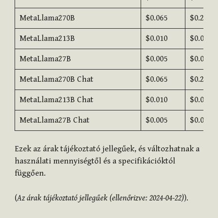
MetaLlama270B
$0.065
$0.275
MetaLlama213B
$0.010
$0.050
MetaLlama27B
$0.005
$0.025
MetaLlama270B Chat
$0.065
$0.275
MetaLlama213B Chat
$0.010
$0.050
MetaLlama27B Chat
$0.005
$0.025
Ezek az árak tájékoztató jellegűek, és változhatnak a
használati mennyiségtől és a specifikációktól
függően.
(
Az árak tájékoztató jellegűek (ellenőrizve: 2024-04-22)
).