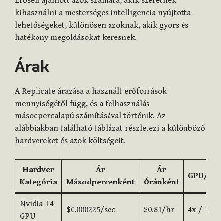
Erősen ajánlott azok számára, akik szeretnék
kihasználni a mesterséges intelligencia nyújtotta
lehetőségeket, különösen azoknak, akik gyors és
hatékony megoldásokat keresnek.
Árak
A Replicate árazása a használt erőforrások
mennyiségétől függ, és a felhasználás
másodpercalapú számításával történik. Az
alábbiakban található táblázat részletezi a különböző
hardvereket és azok költségeit.
Hardver
Ár
Ár
GPU/RA
Kategória
Másodpercenként
Óránként
Nvidia T4
$0.000225/sec
$0.81/hr
4x / 16G
GPU