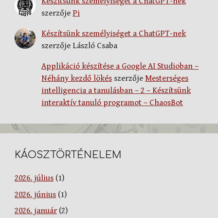
Készítsünk személyiséget a ChatGPT-nek
szerzője
Pi
Készítsünk személyiséget a ChatGPT-nek
szerzője
László Csaba
Applikáció készítése a Google AI Studioban –
Néhány kezdő lökés
szerzője
Mesterséges
intelligencia a tanulásban – 2 – Készítsünk
interaktív tanuló programot – ChaosBot
KÁOSZTÖRTÉNELEM
2026. július
(1)
2026. június
(1)
2026. január
(2)