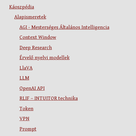
Káoszpédia
Alapismeretek
AGI - Mesterséges Általános Intelligencia
Context Window
Deep Research
Érvelő nyelvi modellek
LlaVA
LLM
OpenAI API
RLIF – INTUITOR technika
Token
VPN
Prompt