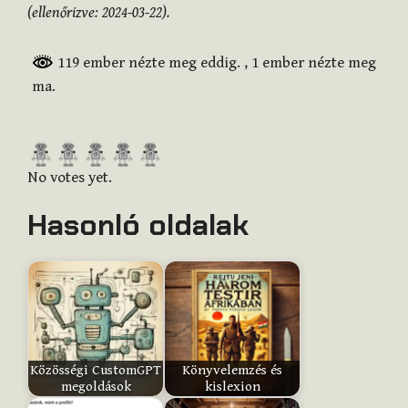
(ellenőrizve: 2024-03-22).
119 ember nézte meg eddig.
, 1 ember nézte meg
ma.
R
a
No votes yet.
t
Hasonló oldalak
e
t
h
i
s
i
t
Közösségi CustomGPT
Könyvelemzés és
e
megoldások
kislexion
m