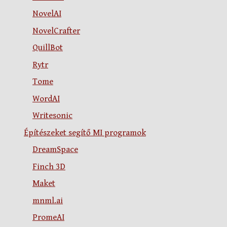
NovelAI
NovelCrafter
QuillBot
Rytr
Tome
WordAI
Writesonic
Építészeket segítő MI programok
DreamSpace
Finch 3D
Maket
mnml.ai
PromeAI