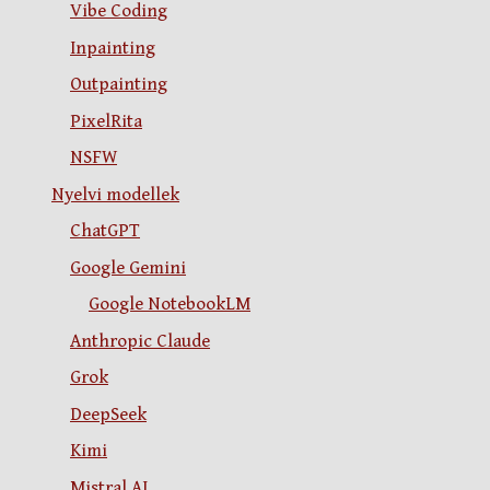
Vibe Coding
Inpainting
Outpainting
PixelRita
NSFW
Nyelvi modellek
ChatGPT
Google Gemini
Google NotebookLM
Anthropic Claude
Grok
DeepSeek
Kimi
Mistral AI