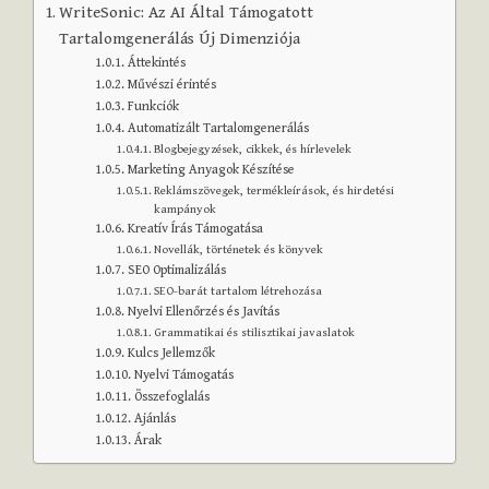
WriteSonic: Az AI Által Támogatott
Tartalomgenerálás Új Dimenziója
Áttekintés
Művészi érintés
Funkciók
Automatizált Tartalomgenerálás
Blogbejegyzések, cikkek, és hírlevelek
Marketing Anyagok Készítése
Reklámszövegek, termékleírások, és hirdetési
kampányok
Kreatív Írás Támogatása
Novellák, történetek és könyvek
SEO Optimalizálás
SEO-barát tartalom létrehozása
Nyelvi Ellenőrzés és Javítás
Grammatikai és stilisztikai javaslatok
Kulcs Jellemzők
Nyelvi Támogatás
Összefoglalás
Ajánlás
Árak