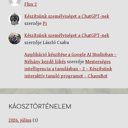
Flux 2
Készítsünk személyiséget a ChatGPT-nek
szerzője
Pi
Készítsünk személyiséget a ChatGPT-nek
szerzője
László Csaba
Applikáció készítése a Google AI Studioban –
Néhány kezdő lökés
szerzője
Mesterséges
intelligencia a tanulásban – 2 – Készítsünk
interaktív tanuló programot – ChaosBot
KÁOSZTÖRTÉNELEM
2026. július
(1)