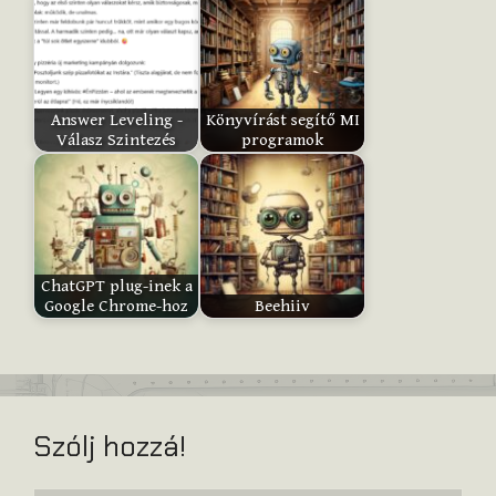
:
Submit
Answer Leveling -
Könyvírást segítő MI
Rating
Válasz Szintezés
programok
ChatGPT plug-inek a
Google Chrome-hoz
Beehiiv
Szólj hozzá!