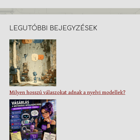
LEGUTÓBBI BEJEGYZÉSEK
Milyen hosszú válaszokat adnak a nyelvi modellek?