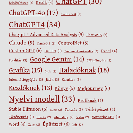
ChatGPT
(30)
Betűk
(4)
belsőépítészet
(2)
ChatGPT-4o
(17)
ChatGPT-o3
(2)
ChatGPT4
(34)
Chatgpt 4 Advanced Data Analysis
(5)
ChatGPT5
(3)
Claude
(9)
ControlNet
(5)
Claude 3.5
(2)
CustomGPT
(6)
Excel
(4)
Dall-E 3
(3)
Dokumentumkezelés
(2)
Google Gemini
(14)
Fordítás
(3)
GPT4+Plug-ins
(2)
Haladóknak
(18)
Grafika
(15)
Grok
(2)
Információgyűjtés
(3)
Játék
(3)
Karakter
(3)
Kezdőknek
(13)
Midjourney
(6)
Könyv
(5)
Nyelvi modell
(33)
Profiknak
(4)
Stable Diffusion
(5)
Térképészet
(4)
Tanulás
(3)
Suno
(2)
Történetírás
(3)
Voxscript GPT
(3)
Utazás
(2)
vibe coding
(2)
Videó
(2)
Építészet
(6)
Word
(4)
Zene
(2)
Írás
(2)