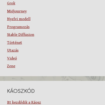
Grok
Midjourney
Nyelvi modell
Programozás
Stable Diffusion
Történet
Utazás
Videó
Zene
KÁOSZKÓD
Itt kezdődik a Káosz