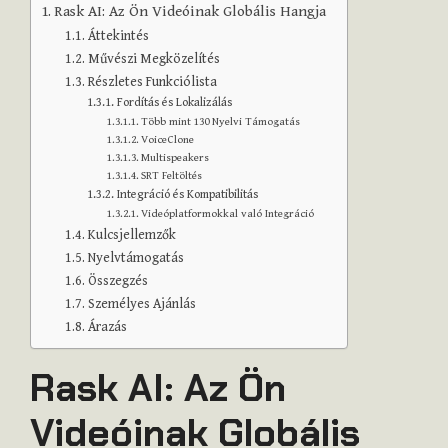
Rask AI: Az Ön Videóinak Globális Hangja
Áttekintés
Művészi Megközelítés
Részletes Funkciólista
Fordítás és Lokalizálás
Több mint 130 Nyelvi Támogatás
VoiceClone
Multispeakers
SRT Feltöltés
Integráció és Kompatibilitás
Videóplatformokkal való Integráció
Kulcsjellemzők
Nyelvtámogatás
Összegzés
Személyes Ajánlás
Árazás
Rask AI: Az Ön
Videóinak Globális