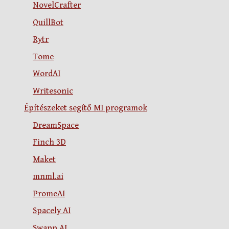
NovelCrafter
QuillBot
Rytr
Tome
WordAI
Writesonic
Építészeket segítő MI programok
DreamSpace
Finch 3D
Maket
mnml.ai
PromeAI
Spacely AI
Swapp AI