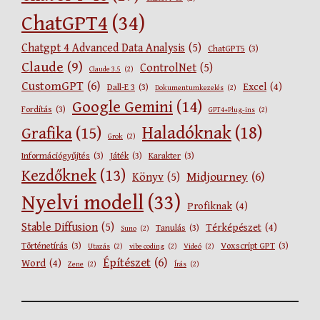
ChatGPT4
(34)
Chatgpt 4 Advanced Data Analysis
(5)
ChatGPT5
(3)
Claude
(9)
ControlNet
(5)
Claude 3.5
(2)
CustomGPT
(6)
Excel
(4)
Dall-E 3
(3)
Dokumentumkezelés
(2)
Google Gemini
(14)
Fordítás
(3)
GPT4+Plug-ins
(2)
Haladóknak
(18)
Grafika
(15)
Grok
(2)
Információgyűjtés
(3)
Játék
(3)
Karakter
(3)
Kezdőknek
(13)
Midjourney
(6)
Könyv
(5)
Nyelvi modell
(33)
Profiknak
(4)
Stable Diffusion
(5)
Térképészet
(4)
Tanulás
(3)
Suno
(2)
Történetírás
(3)
Voxscript GPT
(3)
Utazás
(2)
vibe coding
(2)
Videó
(2)
Építészet
(6)
Word
(4)
Zene
(2)
Írás
(2)