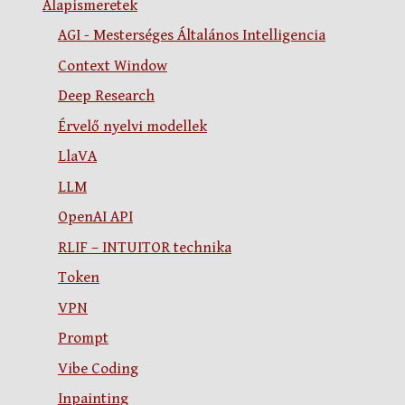
Alapismeretek
AGI - Mesterséges Általános Intelligencia
Context Window
Deep Research
Érvelő nyelvi modellek
LlaVA
LLM
OpenAI API
RLIF – INTUITOR technika
Token
VPN
Prompt
Vibe Coding
Inpainting