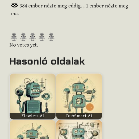
384 ember nézte meg eddig.
, 1 ember nézte meg
ma.
R
a
No votes yet.
t
Hasonló oldalak
e
t
h
i
s
i
t
e
Flawless AI
DubSmart AI
m
: