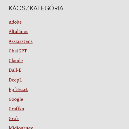
KÁOSZKATEGÓRIA
Adobe
Általános
Asszisztens
ChatGPT
Claude
Dall-E
DeepL
Építészet
Google
Grafika
Grok
Midjourney