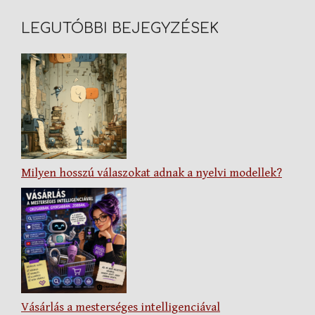
LEGUTÓBBI BEJEGYZÉSEK
Milyen hosszú válaszokat adnak a nyelvi modellek?
Vásárlás a mesterséges intelligenciával