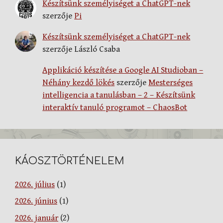
Készítsünk személyiséget a ChatGPT-nek
szerzője
Pi
Készítsünk személyiséget a ChatGPT-nek
szerzője
László Csaba
Applikáció készítése a Google AI Studioban –
Néhány kezdő lökés
szerzője
Mesterséges
intelligencia a tanulásban – 2 – Készítsünk
interaktív tanuló programot – ChaosBot
KÁOSZTÖRTÉNELEM
2026. július
(1)
2026. június
(1)
2026. január
(2)