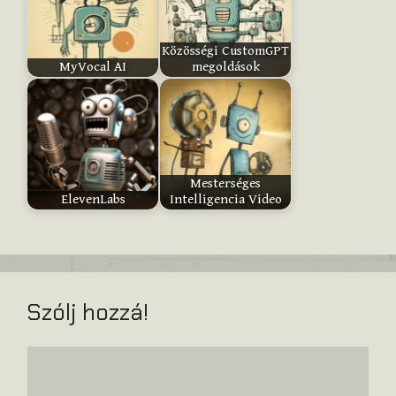
Submit
Közösségi CustomGPT
Rating
MyVocal AI
megoldások
Mesterséges
ElevenLabs
Intelligencia Video
Szólj hozzá!
Hozzászólás