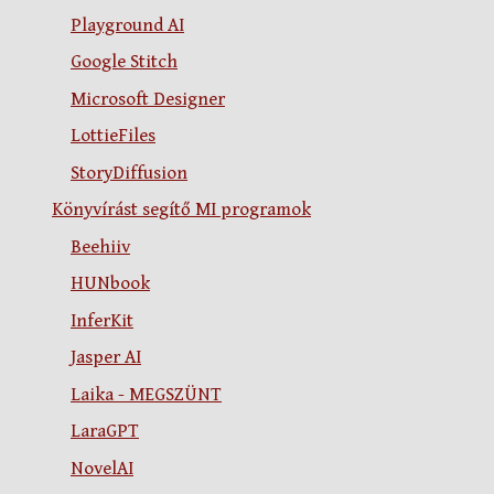
Playground AI
Google Stitch
Microsoft Designer
LottieFiles
StoryDiffusion
Könyvírást segítő MI programok
Beehiiv
HUNbook
InferKit
Jasper AI
Laika - MEGSZÜNT
LaraGPT
NovelAI