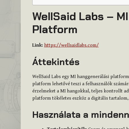
WellSaid Labs – M
Platform
Link:
https://wellsaidlabs.com/
Áttekintés
WellSaid Labs egy MI hanggenerálási platform
platform lehetővé teszi a felhasználók számár
érzelmeket a MI hangokkal, teljes kontrollt a
platform tökéletes eszköz a digitális tartalo
Használata a minden