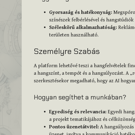
Gyorsaság és hatékonyság:
Megspórolj
színészek felbérlésével és hangstúdiók
Széleskörű alkalmazhatóság:
Reklámo
területen használható.
Személyre Szabás
A platform lehetővé teszi a hangfelvételek fi
a hangszínt, a tempót és a hangsúlyozást. A „r
szerkesztésekor megadható, hogy az AI hogyan 
Hogyan segíthet a munkában?
Egyediség és relevancia:
Egyedi hanga
a projekt tematikájához és célközönsé
Pontos üzenetátvitel:
A hangsúlyozás 
üzenet, javítva a kommunikáció hatéko