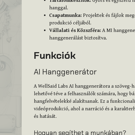
Tartalomkészítők:
Gyors és egyszerű h
hanggal.
Csapatmunka:
Projektek és fájlok mego
produkció céljából.
Vállalati és Közszféra:
A MI hanggener
hanggenerálást biztosítva.
Funkciók
AI Hanggenerátor
A WellSaid Labs AI hanggenerátora a szöveg-h
lehetővé téve a felhasználók számára, hogy b
hangfelvételekké alakítsanak. Ez a funkcional
videóprodukció, ahol a narráció és a karakte
és hatását.
Hogyan segíthet a munkában?