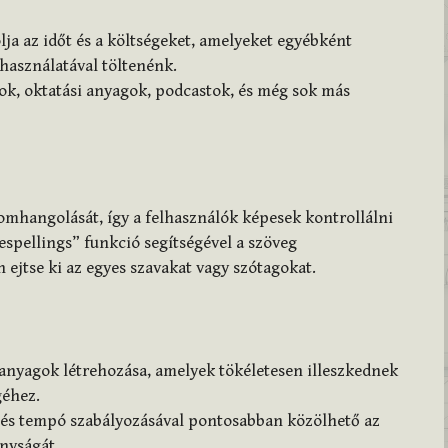
a az időt és a költségeket, amelyeket egyébként
 használatával töltenénk.
k, oktatási anyagok, podcastok, és még sok más
nomhangolását, így a felhasználók képesek kontrollálni
espellings” funkció segítségével a szöveg
ejtse ki az egyes szavakat vagy szótagokat.
nyagok létrehozása, amelyek tökéletesen illeszkednek
géhez.
és tempó szabályozásával pontosabban közölhető az
nyságát.