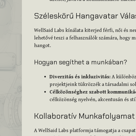
Széleskörű Hangavatar Vála
WellSaid Labs kínálata kiterjed férfi, női és 
lehetővé teszi a felhasználók számára, hogy m
hangot.
Hogyan segíthet a munkában?
Diverzitás és inkluzivitás:
A különböz
projektjeink tükrözzék a társadalmi so
Célközönséghez szabott kommunikác
célközönség nyelvén, akcentusán és stí
Kollaboratív Munkafolyamat
A WellSaid Labs platformja támogatja a csapatm