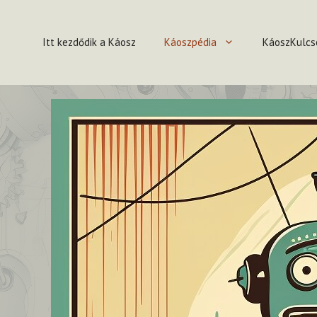
Kilépés
a
Itt kezdődik a Káosz
Káoszpédia
KáoszKulcs
tartalomba