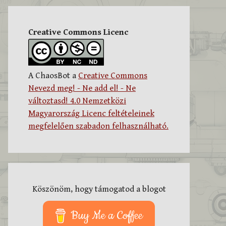
Creative Commons Licenc
A ChaosBot a
Creative Commons
Nevezd meg! - Ne add el! - Ne
változtasd! 4.0 Nemzetközi
Magyarország Licenc feltételeinek
megfelelően szabadon felhasználható.
Köszönöm, hogy támogatod a blogot
Buy Me a Coffee