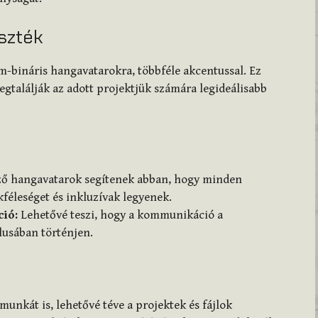
szték
nem-bináris hangavatarokra, többféle akcentussal. Ez
egtalálják az adott projektjük számára legideálisabb
ő hangavatarok segítenek abban, hogy minden
kféleséget és inkluzívak legyenek.
ió:
Lehetővé teszi, hogy a kommunikáció a
lusában történjen.
unkát is, lehetővé téve a projektek és fájlok