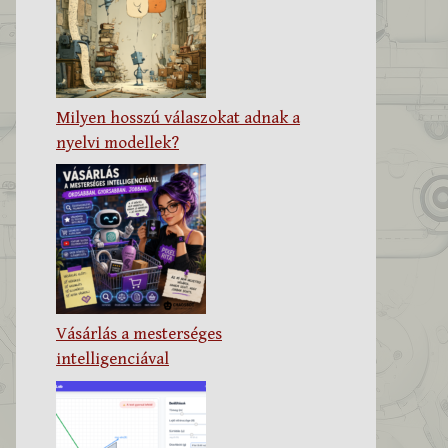
Milyen hosszú válaszokat adnak a
nyelvi modellek?
Vásárlás a mesterséges
intelligenciával