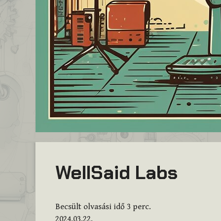
WellSaid Labs
Becsült olvasási idő
3
perc.
2024.03.22.