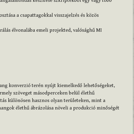
angalámondás készítése szkriptekből egy vagy több
sztása a csapattagokkal visszajelzés és közös
álás élvonalába emeli projekted, valósághű MI
ang konverzió terén nyújt kiemelkedő lehetőségeket,
ármely szöveget másodperceken belül élethű
itás különösen hasznos olyan területeken, mint a
rhangok élethű ábrázolása növeli a produkció minőségét