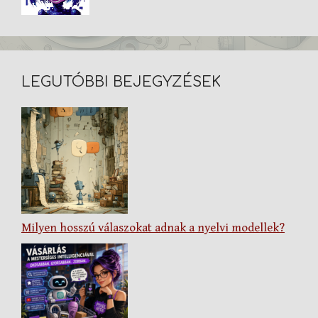
LEGUTÓBBI BEJEGYZÉSEK
Milyen hosszú válaszokat adnak a nyelvi modellek?