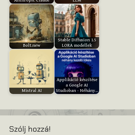
Anthropic Claude
LLM
m
:
Submit
Stable Diffusion 1.5
Rating
Bolt.new
LORA modellek
Applikáció készítése
a Google AI
Mistral AI
Studioban - Néhány…
Szólj hozzá!