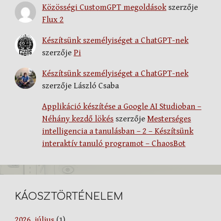
Közösségi CustomGPT megoldások
szerzője
Flux 2
Készítsünk személyiséget a ChatGPT-nek
szerzője
Pi
Készítsünk személyiséget a ChatGPT-nek
szerzője
László Csaba
Applikáció készítése a Google AI Studioban –
Néhány kezdő lökés
szerzője
Mesterséges
intelligencia a tanulásban – 2 – Készítsünk
interaktív tanuló programot – ChaosBot
KÁOSZTÖRTÉNELEM
2026. július
(1)