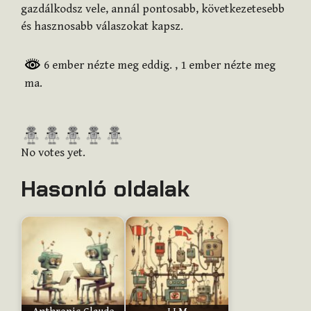
gazdálkodsz vele, annál pontosabb, következetesebb
és hasznosabb válaszokat kapsz.
6 ember nézte meg eddig.
, 1 ember nézte meg
ma.
R
a
No votes yet.
t
Hasonló oldalak
e
t
h
i
s
i
t
e