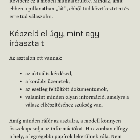
Röviden: ez a modell munkaterülete. Mindaz, amit
ebben a pillanatban „lát”, ebből tud következtetni és
erre tud válaszolni.
Képzeld el úgy, mint egy
íróasztalt
Az asztalon ott vannak:
az aktuális kérdésed,
a korábbi üzenetek,
az esetleg feltöltött dokumentumok,
valamint minden olyan információ, amelyre a
válasz elkészítéséhez szükség van.
Amíg minden ráfér az asztalra, a modell könnyen
összekapcsolja az információkat. Ha azonban elfogy
a hely, a legrégebbi papírok lekerülnek róla. Nem