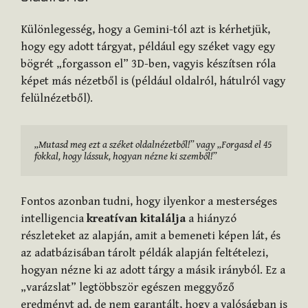
Különlegesség, hogy a Gemini-tól azt is kérhetjük,
hogy egy adott tárgyat, például egy széket vagy egy
bögrét „forgasson el” 3D-ben, vagyis készítsen róla
képet más nézetből is (például oldalról, hátulról vagy
felülnézetből).
„Mutasd meg ezt a széket oldalnézetből!” vagy „Forgasd el 45 
fokkal, hogy lássuk, hogyan nézne ki szemből!”
Fontos azonban tudni, hogy ilyenkor a mesterséges
intelligencia
kreatívan kitalálja
a hiányzó
részleteket az alapján, amit a bemeneti képen lát, és
az adatbázisában tárolt példák alapján feltételezi,
hogyan nézne ki az adott tárgy a másik irányból. Ez a
„varázslat” legtöbbször egészen meggyőző
eredményt ad, de nem garantált, hogy a valóságban is