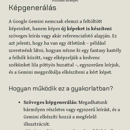
oszmán térképet
Képgenerálás
A Google Gemini nemcsak elemzi a feltöltött
képeinket, hanem képes
új képeket is készíteni
szöveges leírás vagy akár referenciafotó alapján. Ez
azt jelenti, hogy ha van egy ötletünk – például
szeretnénk látni, hogyan nézne ki egy fantasy kastély
a felhők között, vagy elképzeljük a kedvenc
székünket lila pöttyös huzattal –, egyszerűen leírjuk,
és a Gemini megpróbálja elkészíteni a kért képet.
Hogyan működik ez a gyakorlatban?
Szöveges képgenerálás:
Megadhatunk
bármilyen részletes vagy egyszerű leírást, és a
Gemini elkészíti hozzá a megfelelő
illusztrációt.