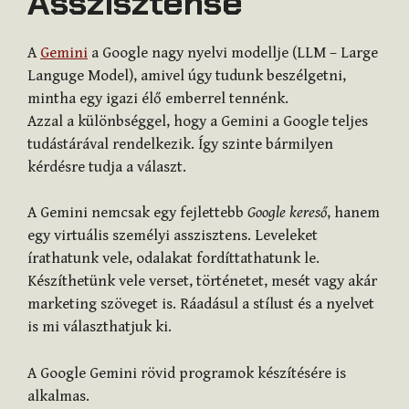
Asszisztense
A
Gemini
a Google nagy nyelvi modellje (LLM – Large
Languge Model), amivel úgy tudunk beszélgetni,
mintha egy igazi élő emberrel tennénk.
Azzal a különbséggel, hogy a Gemini a Google teljes
tudástárával rendelkezik. Így szinte bármilyen
kérdésre tudja a választ.
A Gemini nemcsak egy fejlettebb
Google kereső
, hanem
egy virtuális személyi asszisztens. Leveleket
írathatunk vele, odalakat fordíttathatunk le.
Készíthetünk vele verset, történetet, mesét vagy akár
marketing szöveget is. Ráadásul a stílust és a nyelvet
is mi választhatjuk ki.
A Google Gemini rövid programok készítésére is
alkalmas.