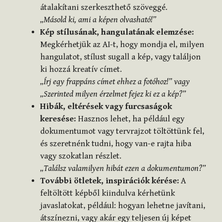
átalakítani szerkeszthető szöveggé.
„Másold ki, ami a képen olvasható!”
Kép stílusának, hangulatának elemzése:
Megkérhetjük az AI-t, hogy mondja el, milyen
hangulatot, stílust sugall a kép, vagy találjon
ki hozzá kreatív címet.
„Írj egy frappáns címet ehhez a fotóhoz!” vagy
„Szerinted milyen érzelmet fejez ki ez a kép?”
Hibák, eltérések vagy furcsaságok
keresése:
Hasznos lehet, ha például egy
dokumentumot vagy tervrajzot töltöttünk fel,
és szeretnénk tudni, hogy van-e rajta hiba
vagy szokatlan részlet.
„Találsz valamilyen hibát ezen a dokumentumon?”
További ötletek, inspirációk kérése:
A
feltöltött képből kiindulva kérhetünk
javaslatokat, például: hogyan lehetne javítani,
átszínezni, vagy akár egy teljesen új képet