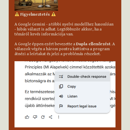
Figyelmeztetés 
A Google Gemini - a többi nyelvi modellhez hasonlóan 
- hibás választ is adhat. Legtöbbször akkor, ha a 
témáról kevés információja van.

A Google éppen ezért bevezette a 
Dupla ellenőrzést
. A 
válaszok végén a három pontra kattintva a program 
átnézi a leírtakat és jelzi a problémás részeket.
