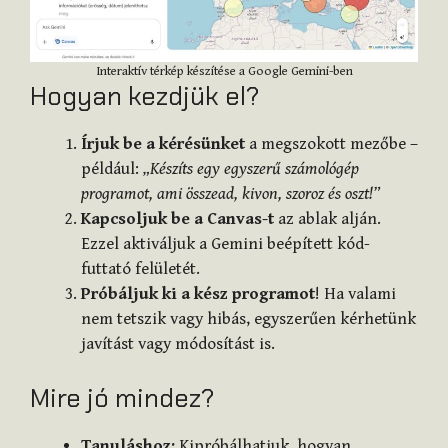
Interaktív térkép készítése a Google Gemini-ben
Hogyan kezdjük el?
Írjuk be a kérésünket
a megszokott mezőbe –
például:
„Készíts egy egyszerű számológép
programot, ami összead, kivon, szoroz és oszt!”
Kapcsoljuk be a Canvas-t
az ablak alján.
Ezzel aktiváljuk a Gemini beépített kód-
futtató felületét.
Próbáljuk ki a kész programot
! Ha valami
nem tetszik vagy hibás, egyszerűen kérhetünk
javítást vagy módosítást is.
Mire jó mindez?
Tanuláshoz:
Kipróbálhatjuk, hogyan