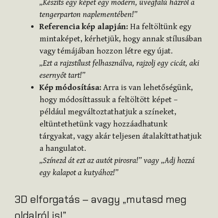
„Készíts egy képet egy modern, üvegfalú házról a
tengerparton naplementében!”
Referencia kép alapján:
Ha feltöltünk egy
mintaképet, kérhetjük, hogy annak stílusában
vagy témájában hozzon létre egy újat.
„Ezt a rajzstílust felhasználva, rajzolj egy cicát, aki
esernyőt tart!”
Kép módosítása:
Arra is van lehetőségünk,
hogy módosíttassuk a feltöltött képet –
például megváltoztathatjuk a színeket,
eltüntethetünk vagy hozzáadhatunk
tárgyakat, vagy akár teljesen átalakíttathatjuk
a hangulatot.
„Színezd át ezt az autót pirosra!” vagy „Adj hozzá
egy kalapot a kutyához!”
3D elforgatás – avagy „mutasd meg
oldalról is!”