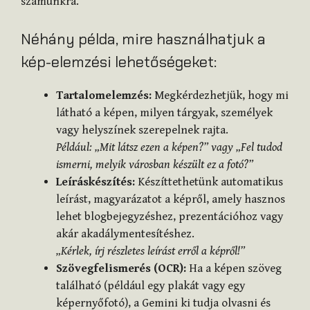
számunkra.
Néhány példa, mire használhatjuk a
kép-elemzési lehetőségeket:
Tartalomelemzés:
Megkérdezhetjük, hogy mi
látható a képen, milyen tárgyak, személyek
vagy helyszínek szerepelnek rajta.
Például: „Mit látsz ezen a képen?” vagy „Fel tudod
ismerni, melyik városban készült ez a fotó?”
Leíráskészítés:
Készíttethetünk automatikus
leírást, magyarázatot a képről, amely hasznos
lehet blogbejegyzéshez, prezentációhoz vagy
akár akadálymentesítéshez.
„Kérlek, írj részletes leírást erről a képről!”
Szövegfelismerés (OCR):
Ha a képen szöveg
található (például egy plakát vagy egy
képernyőfotó), a Gemini ki tudja olvasni és