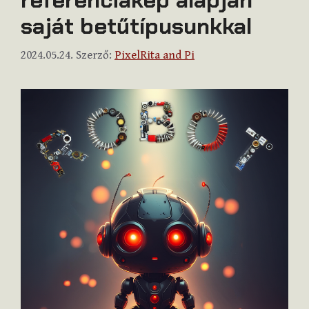
saját betűtípusunkkal
2024.05.24.
Szerző:
PixelRita and Pi