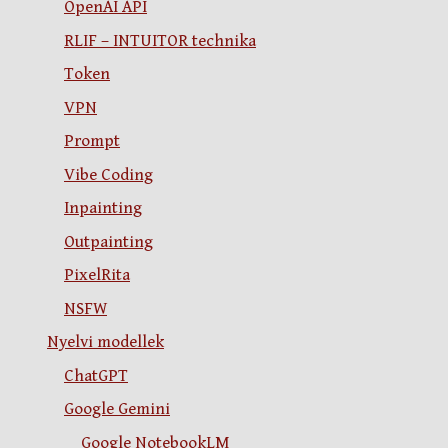
OpenAI API
RLIF – INTUITOR technika
Token
VPN
Prompt
Vibe Coding
Inpainting
Outpainting
PixelRita
NSFW
Nyelvi modellek
ChatGPT
Google Gemini
Google NotebookLM