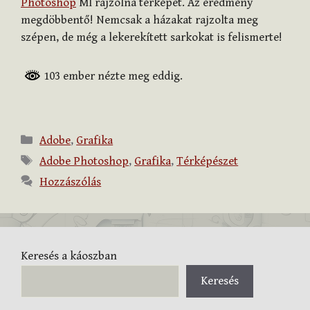
Photoshop
MI rajzolna térképet. Az eredmény
megdöbbentő! Nemcsak a házakat rajzolta meg
szépen, de még a lekerekített sarkokat is felismerte!
103 ember nézte meg eddig.
Kategória
Adobe
,
Grafika
Címkék
Adobe Photoshop
,
Grafika
,
Térképészet
Hozzászólás
Keresés a káoszban
Keresés