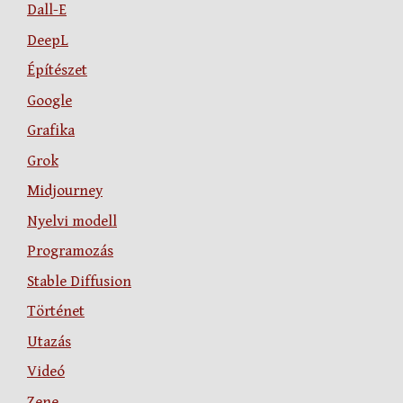
Dall-E
DeepL
Építészet
Google
Grafika
Grok
Midjourney
Nyelvi modell
Programozás
Stable Diffusion
Történet
Utazás
Videó
Zene