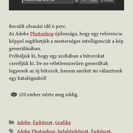
Becsült olvasási idő
6
perc.
Az Adobe
Photoshop
újdonsága, hogy egy referencia
képpel segíthetjük a mesterséges intelligenciát a kép
generálásában.
Próbáljuk ki, hogy egy szobában a bútorokat
cseréljük ki. De ne véletlenszerűen generáltak
legyenek az új bútorok, hanem amiket mi választunk
egy katalógusból!
120 ember nézte meg eddig.
Kategória
Adobe
,
Építészet
,
Grafika
Címkék
Adobe Photoshop
,
belsőépítészet
,
Építészet
,