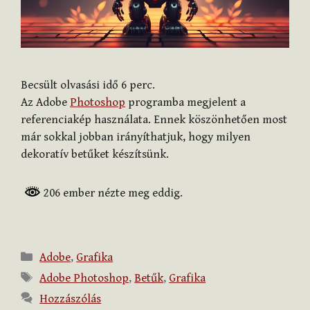
Becsült olvasási idő
6
perc.
Az Adobe
Photoshop
programba megjelent a
referenciakép használata. Ennek köszönhetően most
már sokkal jobban irányíthatjuk, hogy milyen
dekoratív betűket készítsünk.
206 ember nézte meg eddig.
Kategória
Adobe
,
Grafika
Címkék
Adobe Photoshop
,
Betűk
,
Grafika
Hozzászólás