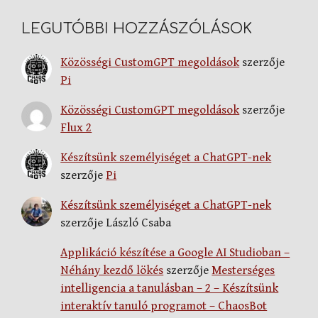
LEGUTÓBBI HOZZÁSZÓLÁSOK
Közösségi CustomGPT megoldások
szerzője
Pi
Közösségi CustomGPT megoldások
szerzője
Flux 2
Készítsünk személyiséget a ChatGPT-nek
szerzője
Pi
Készítsünk személyiséget a ChatGPT-nek
szerzője
László Csaba
Applikáció készítése a Google AI Studioban –
Néhány kezdő lökés
szerzője
Mesterséges
intelligencia a tanulásban – 2 – Készítsünk
interaktív tanuló programot – ChaosBot