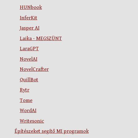
HUNbook
InferKit
Jasper AI
Laika - MEGSZÜNT
LaraGPT
NovelAI
NovelCrafter
QuillBot
Rytr
Tome
WordAI
Writesonic
Építészeket segítő MI programok