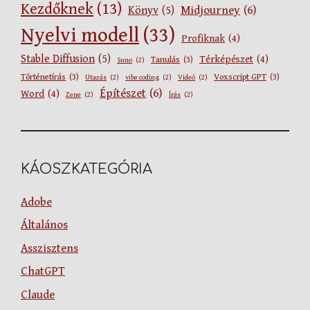
Kezdőknek
(13)
Midjourney
(6)
Könyv
(5)
Nyelvi modell
(33)
Profiknak
(4)
Stable Diffusion
(5)
Térképészet
(4)
Tanulás
(3)
Suno
(2)
Történetírás
(3)
Voxscript GPT
(3)
Utazás
(2)
vibe coding
(2)
Videó
(2)
Építészet
(6)
Word
(4)
Zene
(2)
Írás
(2)
KÁOSZKATEGÓRIA
Adobe
Általános
Asszisztens
ChatGPT
Claude