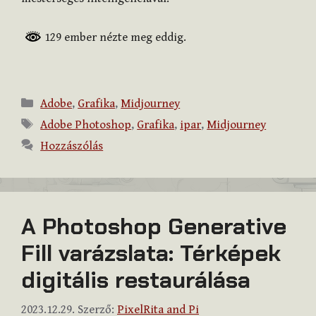
129 ember nézte meg eddig.
Kategória
Adobe
,
Grafika
,
Midjourney
Címkék
Adobe Photoshop
,
Grafika
,
ipar
,
Midjourney
Hozzászólás
A Photoshop Generative
Fill varázslata: Térképek
digitális restaurálása
2023.12.29.
Szerző:
PixelRita and Pi