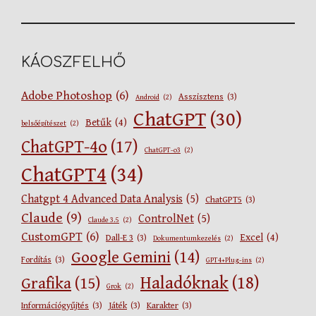
KÁOSZFELHŐ
Adobe Photoshop
(6)
Asszisztens
(3)
Android
(2)
ChatGPT
(30)
Betűk
(4)
belsőépítészet
(2)
ChatGPT-4o
(17)
ChatGPT-o3
(2)
ChatGPT4
(34)
Chatgpt 4 Advanced Data Analysis
(5)
ChatGPT5
(3)
Claude
(9)
ControlNet
(5)
Claude 3.5
(2)
CustomGPT
(6)
Excel
(4)
Dall-E 3
(3)
Dokumentumkezelés
(2)
Google Gemini
(14)
Fordítás
(3)
GPT4+Plug-ins
(2)
Haladóknak
(18)
Grafika
(15)
Grok
(2)
Információgyűjtés
(3)
Játék
(3)
Karakter
(3)