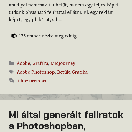
amellyel nemcsak 1-1 betűt, hanem egy teljes képet
tudunk olvasható felírattal ellátni. Pl. egy reklám
képet, egy plakátot, stb…
175 ember nézte meg eddig.
Kategória
Adobe
,
Grafika
,
Midjourney
Címkék
Adobe Photoshop
,
Betűk
,
Grafika
1 hozzászólás
MI által generált feliratok
a Photoshopban,