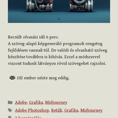
Becsült olvasási idő
6
perc.
A szöveg-alapú képgeneráló programok rengeteg
fejlődésen vannak túl. De valódi és olvasható szöveg
készítése továbbra is kihívás. Ezzel a módszerrel
viszont tudunk látványos rövid szövegeket rajzolni.
102 ember nézte meg eddig.
Kategória
Adobe
,
Grafika
,
Midjourney
Címkék
Adobe Photoshop
,
Betűk
,
Grafika
,
Midjourney