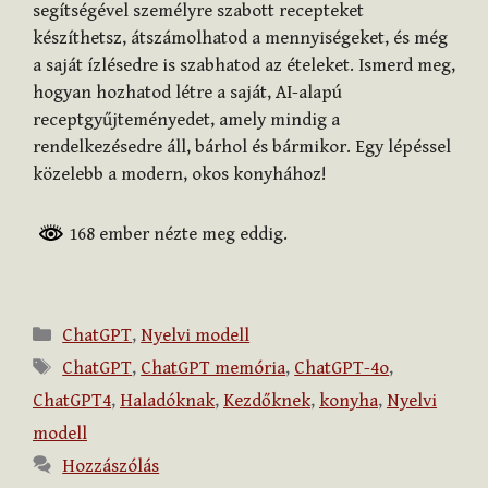
segítségével személyre szabott recepteket
készíthetsz, átszámolhatod a mennyiségeket, és még
a saját ízlésedre is szabhatod az ételeket. Ismerd meg,
hogyan hozhatod létre a saját, AI-alapú
receptgyűjteményedet, amely mindig a
rendelkezésedre áll, bárhol és bármikor. Egy lépéssel
közelebb a modern, okos konyhához!
168 ember nézte meg eddig.
Kategória
ChatGPT
,
Nyelvi modell
Címkék
ChatGPT
,
ChatGPT memória
,
ChatGPT-4o
,
ChatGPT4
,
Haladóknak
,
Kezdőknek
,
konyha
,
Nyelvi
modell
Hozzászólás