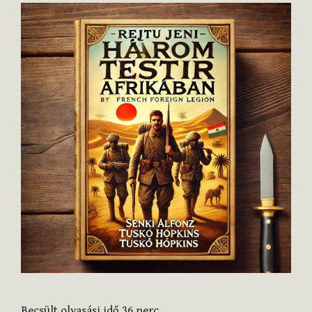
Becsült olvasási idő
36
perc.