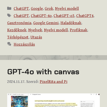
Kategória
ChatGPT
,
Google
,
Grok
,
Nyelvi modell
Címkék
ChatGPT
,
ChatGPT-4o
,
ChatGPT-o3
,
ChatGPT4
,
Gasztronómia
,
Google Gemini
,
Haladóknak
,
Kezdőknek
,
Nyelvek
,
Nyelvi modell
,
Profiknak
,
Térképészet
,
Utazás
Hozzászólás
GPT-4o with canvas
2024.11.17.
Szerző:
PixelRita and Pi