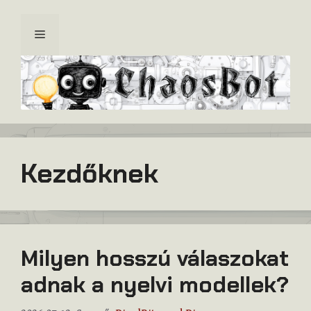
Kilépés
a
Menü
tartalomba
Kezdőknek
Milyen hosszú válaszokat
adnak a nyelvi modellek?