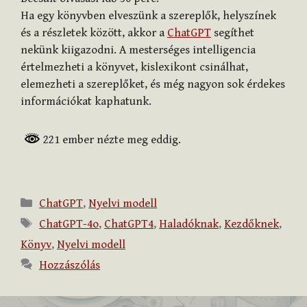
Ha egy könyvben elveszünk a szereplők, helyszínek
és a részletek között, akkor a
ChatGPT
segíthet
nekünk kiigazodni. A mesterséges intelligencia
értelmezheti a könyvet, kislexikont csinálhat,
elemezheti a szereplőket, és még nagyon sok érdekes
információkat kaphatunk.
221 ember nézte meg eddig.
Kategória
ChatGPT
,
Nyelvi modell
Címkék
ChatGPT-4o
,
ChatGPT4
,
Haladóknak
,
Kezdőknek
,
Könyv
,
Nyelvi modell
Hozzászólás