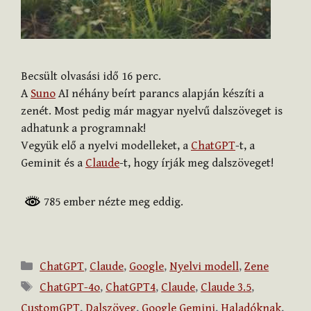
Becsült olvasási idő
16
perc.
A
Suno
AI néhány beírt parancs alapján készíti a
zenét. Most pedig már magyar nyelvű dalszöveget is
adhatunk a programnak!
Vegyük elő a nyelvi modelleket, a
ChatGPT
-t, a
Geminit és a
Claude
-t, hogy írják meg dalszöveget!
785 ember nézte meg eddig.
Kategória
ChatGPT
,
Claude
,
Google
,
Nyelvi modell
,
Zene
Címkék
ChatGPT-4o
,
ChatGPT4
,
Claude
,
Claude 3.5
,
CustomGPT
,
Dalszöveg
,
Google Gemini
,
Haladóknak
,