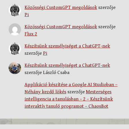
Közösségi CustomGPT megoldások
szerzője
Pi
Közösségi CustomGPT megoldások
szerzője
Flux 2
Készítsünk személyiséget a ChatGPT-nek
szerzője
Pi
Készítsünk személyiséget a ChatGPT-nek
szerzője
László Csaba
Applikáció készítése a Google AI Studioban –
Néhány kezdő lökés
szerzője
Mesterséges
intelligencia a tanulásban – 2 – Készítsünk
interaktív tanuló programot – ChaosBot