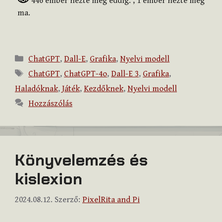
446 ember nézte meg eddig.
, 1 ember nézte meg
ma.
Kategória
ChatGPT
,
Dall-E
,
Grafika
,
Nyelvi modell
Címkék
ChatGPT
,
ChatGPT-4o
,
Dall-E 3
,
Grafika
,
Haladóknak
,
Játék
,
Kezdőknek
,
Nyelvi modell
Hozzászólás
Könyvelemzés és
kislexion
2024.08.12.
Szerző:
PixelRita and Pi