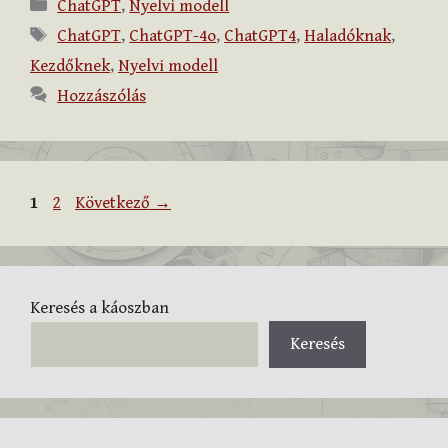
Kategória
ChatGPT
,
Nyelvi modell
Címkék
ChatGPT
,
ChatGPT-4o
,
ChatGPT4
,
Haladóknak
,
Kezdőknek
,
Nyelvi modell
Hozzászólás
Oldal
Oldal
1
2
Következő
→
Keresés a káoszban
Keresés