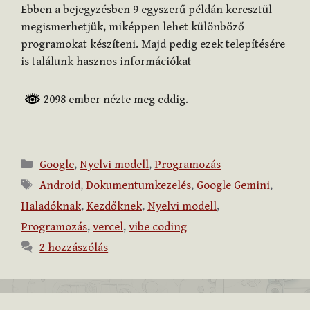
Ebben a bejegyzésben 9 egyszerű példán keresztül
megismerhetjük, miképpen lehet különböző
programokat készíteni. Majd pedig ezek telepítésére
is találunk hasznos információkat
2098 ember nézte meg eddig.
Kategória
Google
,
Nyelvi modell
,
Programozás
Címkék
Android
,
Dokumentumkezelés
,
Google Gemini
,
Haladóknak
,
Kezdőknek
,
Nyelvi modell
,
Programozás
,
vercel
,
vibe coding
2 hozzászólás