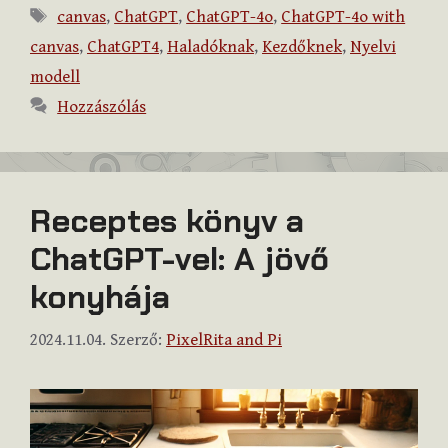
Címkék
canvas
,
ChatGPT
,
ChatGPT-4o
,
ChatGPT-4o with
canvas
,
ChatGPT4
,
Haladóknak
,
Kezdőknek
,
Nyelvi
modell
Hozzászólás
Receptes könyv a
ChatGPT-vel: A jövő
konyhája
2024.11.04.
Szerző:
PixelRita and Pi