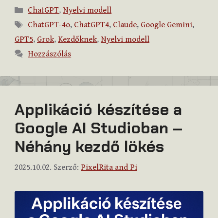
Kategória
ChatGPT
,
Nyelvi modell
Címkék
ChatGPT-4o
,
ChatGPT4
,
Claude
,
Google Gemini
,
GPT5
,
Grok
,
Kezdőknek
,
Nyelvi modell
Hozzászólás
Applikáció készítése a
Google AI Studioban –
Néhány kezdő lökés
2025.10.02.
Szerző:
PixelRita and Pi