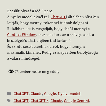
Becsült olvasási idő
9
perc.
A nyelvi modelleknél (pl.
ChatGPT
) általában büszkén
leírják, hogy mennyi tokennel tudnak dolgozni.
Ritkábban azt is megadják, hogy ebből mennyi a
Context Window
, azaz mekkora az a szöveg, amit a
beszélgetés alatt „fejben tud tartani”.
És szinte sose beszélnek arról, hogy mennyi a
maximális kimenet. Pedig ez alapvetően befolyásolja
a válasz minőségét.
73 ember nézte meg eddig.
Kategória
ChatGPT
,
Claude
,
Google
,
Nyelvi modell
Címkék
ChatGPT
,
ChatGPT 5
,
Claude
,
Google Gemini
,