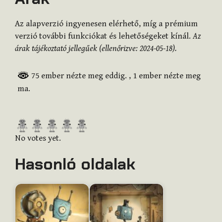
Az alapverzió ingyenesen elérhető, míg a prémium
verzió további funkciókat és lehetőségeket kínál.
Az
árak tájékoztató jellegűek (ellenőrizve: 2024-05-18).
75 ember nézte meg eddig.
, 1 ember nézte meg
ma.
R
a
No votes yet.
t
Hasonló oldalak
e
t
h
i
s