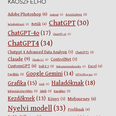
KÁOSZFELHŐ
Adobe Photoshop
(6)
Asszisztens
(3)
Android
(2)
ChatGPT
(30)
Betűk
(4)
belsőépítészet
(2)
ChatGPT-4o
(17)
ChatGPT-o3
(2)
ChatGPT4
(34)
Chatgpt 4 Advanced Data Analysis
(5)
ChatGPT5
(3)
Claude
(9)
ControlNet
(5)
Claude 3.5
(2)
CustomGPT
(6)
Excel
(4)
Dall-E 3
(3)
Dokumentumkezelés
(2)
Google Gemini
(14)
Fordítás
(3)
GPT4+Plug-ins
(2)
Haladóknak
(18)
Grafika
(15)
Grok
(2)
Információgyűjtés
(3)
Játék
(3)
Karakter
(3)
Kezdőknek
(13)
Midjourney
(6)
Könyv
(5)
Nyelvi modell
(33)
Profiknak
(4)