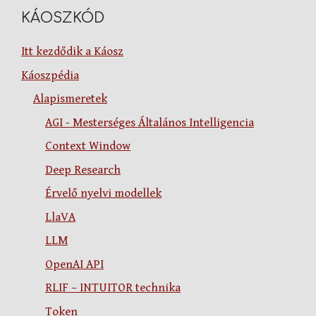
KÁOSZKÓD
Itt kezdődik a Káosz
Káoszpédia
Alapismeretek
AGI - Mesterséges Általános Intelligencia
Context Window
Deep Research
Érvelő nyelvi modellek
LlaVA
LLM
OpenAI API
RLIF – INTUITOR technika
Token