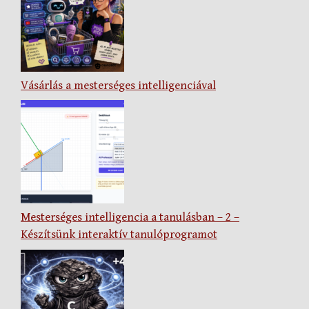
Vásárlás a mesterséges intelligenciával
Mesterséges intelligencia a tanulásban – 2 –
Készítsünk interaktív tanulóprogramot