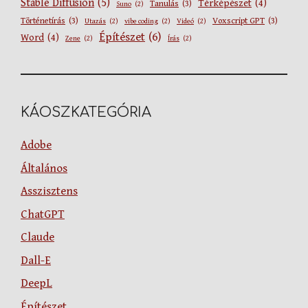
Stable Diffusion
(5)
Térképészet
(4)
Tanulás
(3)
Suno
(2)
Történetírás
(3)
Voxscript GPT
(3)
Utazás
(2)
vibe coding
(2)
Videó
(2)
Építészet
(6)
Word
(4)
Zene
(2)
Írás
(2)
KÁOSZKATEGÓRIA
Adobe
Általános
Asszisztens
ChatGPT
Claude
Dall-E
DeepL
Építészet