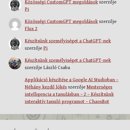
Közösségi CustomGPT megoldások
szerzője
Pi
Közösségi CustomGPT megoldások
szerzője
Flux 2
Készítsünk személyiséget a ChatGPT-nek
szerzője
Pi
Készítsünk személyiséget a ChatGPT-nek
szerzője
László Csaba
Applikáció készítése a Google AI Studioban –
Néhány kezdő lökés
szerzője
Mesterséges
intelligencia a tanulásban – 2 – Készítsünk
interaktív tanuló programot – ChaosBot