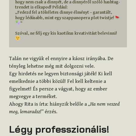
hogy nem csak a dinnyét, de a dinnyéről szóló hashtag-
trendet is elkapod! Például:

„Fedezd fel a tökéletes dinnye élményt – garantált, 
hogy lédúsabb, mint egy szappanopera plot twistje! 
”

Szóval, ne félj egy kis kaotikus kreativitást belevinni! 
Talán ne vigyük el ennyire a káosz irányába. De
tényleg lehetne még mit dolgozni vele.
Egy hirdetés ne legyen biztonsági játék! Ki kell
emelkednie a többi közül! Fel kell keltenie a
figyelmet! És persze a vágyat, hogy az ember
megvegye a terméket.
Ahogy Rita is írta: hiányzik belőle a
„Ha nem veszed
meg, lemaradsz!”
érzés.
Légy professzionális!