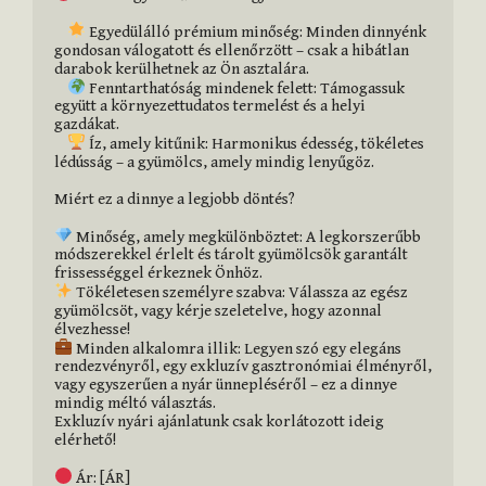
 Egyedülálló prémium minőség: Minden dinnyénk 
gondosan válogatott és ellenőrzött – csak a hibátlan 
darabok kerülhetnek az Ön asztalára.

 Fenntarthatóság mindenek felett: Támogassuk 
együtt a környezettudatos termelést és a helyi 
gazdákat.

 Íz, amely kitűnik: Harmonikus édesség, tökéletes 
lédússág – a gyümölcs, amely mindig lenyűgöz.

Miért ez a dinnye a legjobb döntés?

 Minőség, amely megkülönböztet: A legkorszerűbb 
módszerekkel érlelt és tárolt gyümölcsök garantált 
 Tökéletesen személyre szabva: Válassza az egész 
gyümölcsöt, vagy kérje szeletelve, hogy azonnal 
 Minden alkalomra illik: Legyen szó egy elegáns 
rendezvényről, egy exkluzív gasztronómiai élményről, 
vagy egyszerűen a nyár ünnepléséről – ez a dinnye 
mindig méltó választás.

Exkluzív nyári ajánlatunk csak korlátozott ideig 
elérhető!
