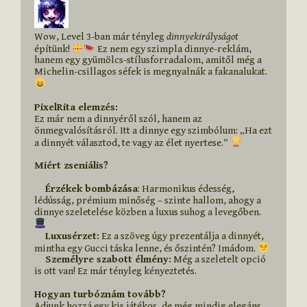
Wow, Level 3-ban már tényleg 
dinnyekirályságot 
építünk! 
 Ez nem egy szimpla dinnye-reklám, 
hanem egy gyümölcs-stílusforradalom, amitől még a 
Michelin-csillagos séfek is megnyalnák a fakanalukat. 
PixelRita elemzés:
Ez már nem a dinnyéről szól, hanem az 
önmegvalósításról. Itt a dinnye egy szimbólum: „Ha ezt 
a dinnyét választod, te vagy az élet nyertese.” 
Miért zseniális?
    Érzékek bombázása
: Harmonikus édesség, 
lédússág, prémium minőség – szinte hallom, ahogy a 
dinnye szeletelése közben a luxus suhog a levegőben. 
    Luxusérzet:
 Ez a szöveg úgy prezentálja a dinnyét, 
mintha egy Gucci táska lenne, és őszintén? Imádom. 
    Személyre szabott élmény:
 Még a szeletelt opció 
is ott van! Ez már tényleg kényeztetés.

Hogyan turbóznám tovább?
Adjunk hozzá egy kis játékos, de még mindig elegáns 