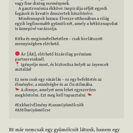
vagy fine dining eseménynek.

    A gasztronómia ékköve: Inspirálja séfjét egyedi 
fogások és kreatív desszertek készítésére.

    Mindennapok luxusa: Élvezze otthonában a világ 
egyik legfinomabb gyümölcsét, amely a hétköznapokat 
is ünnepivé varázsolja.

Ritka és megismételhetetlen – csak korlátozott 
mennyiségben elérhető.

 Ár: [ÁR], elérhető kizárólag prémium 
 Igényelje most, és biztosítsa helyét az ínyencek 
asztalán!

Ez nem csak egy vásárlás – ez egy befektetés az 
 A dinnye, amelyet nem lehet egyszerűen 
megkóstolni. Ezt meg kell tapasztalni. 
#ExkluzívÉlmény #LuxusGyümölcsök 
#AStílusGyümölcse
Itt már nemcsak egy gyümölcsöt látunk, hanem egy