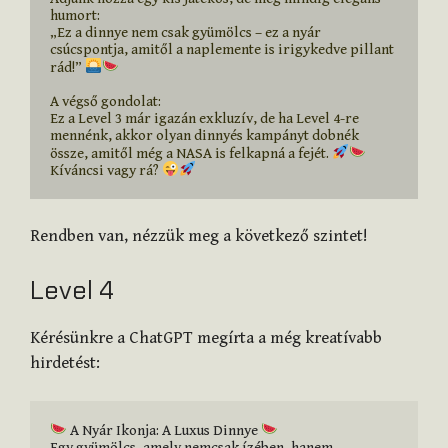
humort:

„Ez a dinnye nem csak gyümölcs – ez a nyár 
csúcspontja, amitől a naplemente is irigykedve pillant 
rád!” 
A végső gondolat:

Ez a Level 3 már igazán exkluzív, de ha Level 4-re 
mennénk, akkor olyan dinnyés kampányt dobnék 
össze, amitől még a NASA is felkapná a fejét. 
Kíváncsi vagy rá? 
Rendben van, nézzük meg a következő szintet!
Level 4
Kérésünkre a ChatGPT megírta a még kreatívabb
hirdetést:
 A Nyár Ikonja: A Luxus Dinnye 
Egy gyümölcs, amely nemcsak ízében, hanem 