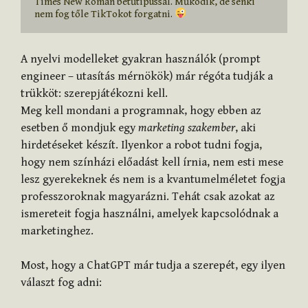
Times New Roman betűtípussal. Működik, de senki 
nem fog tőle TikTokot forgatni. 
A nyelvi modelleket gyakran használók (prompt
engineer – utasítás mérnökök) már régóta tudják a
trükköt: szerepjátékozni kell.
Meg kell mondani a programnak, hogy ebben az
esetben ő mondjuk egy
marketing szakember
, aki
hirdetéseket készít. Ilyenkor a robot tudni fogja,
hogy nem színházi előadást kell írnia, nem esti mese
lesz gyerekeknek és nem is a kvantumelméletet fogja
professzoroknak magyarázni. Tehát csak azokat az
ismereteit fogja használni, amelyek kapcsolódnak a
marketinghez.
Most, hogy a ChatGPT már tudja a szerepét, egy ilyen
választ fog adni: