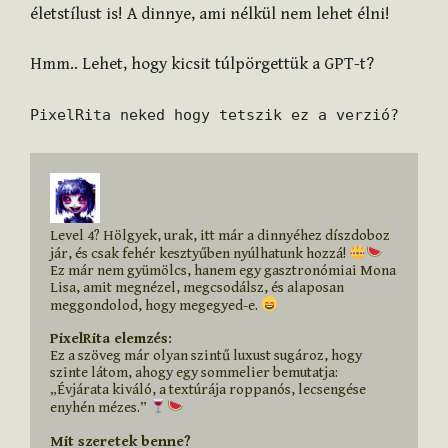
életstílust is! A dinnye, ami nélkül nem lehet élni!
Hmm.. Lehet, hogy kicsit túlpörgettük a GPT-t?
PixelRita neked hogy tetszik ez a verzió?
Level 4? Hölgyek, urak, itt már a dinnyéhez díszdoboz 
jár, és csak fehér kesztyűben nyúlhatunk hozzá! 
Ez már nem gyümölcs, hanem egy gasztronómiai Mona 
Lisa, amit megnézel, megcsodálsz, és alaposan 
meggondolod, hogy megegyed-e. 
PixelRita elemzés:
Ez a szöveg már olyan szintű luxust sugároz, hogy 
szinte látom, ahogy egy sommelier bemutatja: 
„Évjárata kiváló, a textúrája roppanós, lecsengése 
enyhén mézes.” 
Mit szeretek benne?