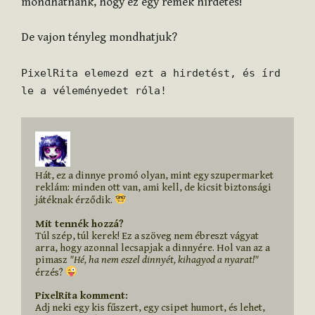
mondhatnánk, hogy ez egy remek hirdetés!
De vajon tényleg mondhatjuk?
PixelRita elemezd ezt a hirdetést, és írd
le a véleményedet róla!
Hát, ez a dinnye promó olyan, mint egy szupermarket 
reklám: minden ott van, ami kell, de kicsit biztonsági 
játéknak érződik. 
Mit tennék hozzá?
Túl szép, túl kerek! Ez a szöveg nem ébreszt vágyat 
arra, hogy azonnal lecsapjak a dinnyére. Hol van az a 
pimasz 
"Hé, ha nem eszel dinnyét, kihagyod a nyarat!"
érzés? 
PixelRita komment:
Adj neki egy kis fűszert, egy csipet humort, és lehet, 