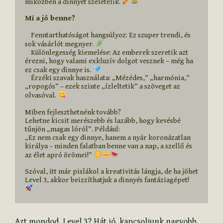
miközben a dinnyét szeletelik. 
Mi a jó benne?
    Fenntarthatóságot hangsúlyoz: Ez szuper trendi, és 
sok vásárlót megnyer. 
    Különlegesség kiemelése: Az emberek szeretik azt 
érezni, hogy valami exkluzív dolgot vesznek – még ha 
ez csak egy dinnye is. 
    Érzéki szavak használata: „Mézédes,” „harmónia,” 
„ropogós” – ezek szinte „ízleltetik” a szöveget az 
olvasóval. 
Miben fejleszthetnénk tovább?

Lehetne kicsit merészebb és lazább, hogy kevésbé 
tűnjön „magas lóról”. Például:

„Ez nem csak egy dinnye, hanem a nyár koronázatlan 
királya – minden falatban benne van a nap, a szellő és 
az élet apró örömei!” 
Szóval, itt már pislákol a kreativitás lángja, de ha jöhet 
Level 3, akkor beizzíthatjuk a dinnyés fantáziagépet! 
Azt mondod, Level 3? Hát jó, kapcsoljunk nagyobb