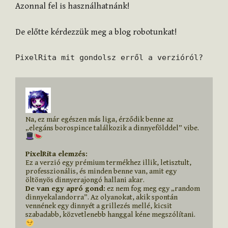
Azonnal fel is használhatnánk!
De előtte kérdezzük meg a blog robotunkat!
PixelRita mit gondolsz erről a verzióról?
Na, ez már egészen más liga, érződik benne az 
„elegáns borospince találkozik a dinnyefölddel” vibe. 
PixelRita elemzés:
Ez a verzió egy prémium termékhez illik, letisztult, 
professzionális, és minden benne van, amit egy 
De van egy apró gond:
 ez nem fog meg egy „random 
dinnyekalandorra”. Az olyanokat, akik spontán 
vennének egy dinnyét a grillezés mellé, kicsit 
szabadabb, közvetlenebb hanggal kéne megszólítani. 