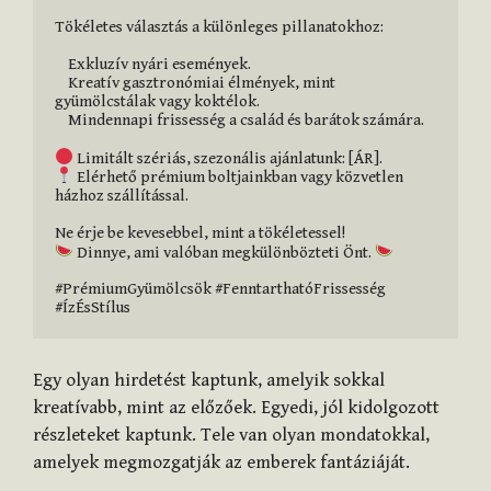
Tökéletes választás a különleges pillanatokhoz:

    Exkluzív nyári események.

    Kreatív gasztronómiai élmények, mint 
gyümölcstálak vagy koktélok.

    Mindennapi frissesség a család és barátok számára.

 Elérhető prémium boltjainkban vagy közvetlen 
házhoz szállítással.

 Dinnye, ami valóban megkülönbözteti Önt. 
#PrémiumGyümölcsök #FenntarthatóFrissesség 
#ÍzÉsStílus
Egy olyan hirdetést kaptunk, amelyik sokkal
kreatívabb, mint az előzőek. Egyedi, jól kidolgozott
részleteket kaptunk. Tele van olyan mondatokkal,
amelyek megmozgatják az emberek fantáziáját.