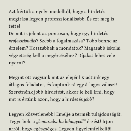
Azt kértük a nyelvi modelltől, hogy a hirdetés
megírása legyen professzionálisabb. És ezt meg is
tette!
De mit is jelent az pontosan, hogy egy hirdetés
professzionális
? Szebb a fogalmazása? Több benne az
érzelem? Hosszabbak a mondatok? Magasabb iskolai
végzettség kell a megértéséhez? Díjakat lehet vele
nyerni?
Megint ott vagyunk mit az elején! Kiadtunk egy
átlagos feladatot, és kaptunk rá egy átlagos választ!
Szeretnénk jobb hirdetést, akkor le kell írni, hogy
mit is értünk azon, hogy a hirdetés
jobb
?
Legyen közvetlenebb! Emelje a termék tulajdonságát!
Tegye bele a „
lemaradsz ha kihagyod!”
érzést! Írjon
arról, hogy egészséges! Legyen figyelemfelkeltő!