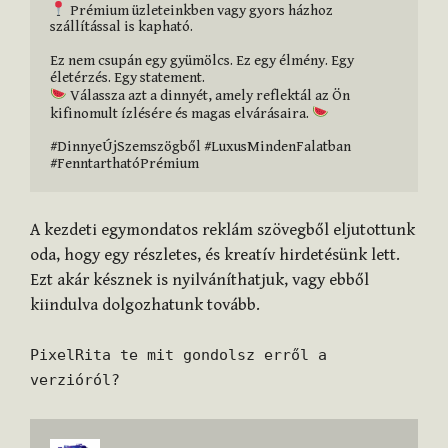
 Prémium üzleteinkben vagy gyors házhoz 
szállítással is kapható.

Ez nem csupán egy gyümölcs. Ez egy élmény. Egy 
 Válassza azt a dinnyét, amely reflektál az Ön 
kifinomult ízlésére és magas elvárásaira. 
#DinnyeÚjSzemszögből #LuxusMindenFalatban 
#FenntarthatóPrémium
A kezdeti egymondatos reklám szövegből eljutottunk
oda, hogy egy részletes, és kreatív hirdetésünk lett.
Ezt akár késznek is nyilváníthatjuk, vagy ebből
kiindulva dolgozhatunk tovább.
PixelRita te mit gondolsz erről a
verzióról?