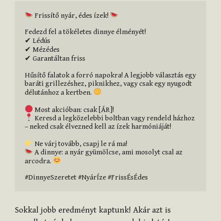
 Frissítő nyár, édes ízek! 
Fedezd fel a tökéletes dinnye élményét!

✔ Lédús

✔ Mézédes

✔ Garantáltan friss

Hűsítő falatok a forró napokra! A legjobb választás egy 
baráti grillezéshez, piknikhez, vagy csak egy nyugodt 
délutánhoz a kertben. 
 Keresd a legközelebbi boltban vagy rendeld házhoz 
– neked csak élvezned kell az ízek harmóniáját!

 A dinnye: a nyár gyümölcse, ami mosolyt csal az 
arcodra. 
#DinnyeSzeretet #NyárÍze #FrissÉsÉdes
Sokkal jobb eredményt kaptunk! Akár azt is