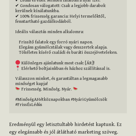
✔ Lédús és édes: Minden falatban a nyár ízei.

✔ Gondosan válogatott: Csak a legjobb darabok 
kerülnek kínálatunkba.

✔ 100% frissesség garancia: Helyi termelőktől, 
fenntartható gazdálkodásból.

Ideális választás minden alkalomra:

    Frissítő falatok egy forró nyári napon.

    Elegáns gyümölcstálak vagy desszertek alapja.

    Tökéletes kísérő családi és baráti összejöveteleken.

 Elérhető boltjainkban és házhoz szállítással is.

Válasszon minket, és garantáltan a legmagasabb 
 Frissesség. Minőség. Nyár. 
#MinőségAHétköznapokban #NyáriGyümölcsök 
#FrissÉsLédús
Eredményül egy letisztultabb hirdetést kaptunk. Ez
egy elegánsabb és jól átlátható marketing szöveg.