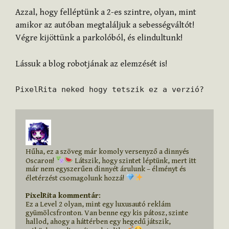
Azzal, hogy felléptünk a 2-es szintre, olyan, mint
amikor az autóban megtaláljuk a sebességváltót!
Végre kijöttünk a parkolóból, és elindultunk!
Lássuk a blog robotjának az elemzését is!
PixelRita neked hogy tetszik ez a verzió?
Hűha, ez a szöveg már komoly versenyző a dinnyés 
Oscaron! 
 Látszik, hogy szintet léptünk, mert itt 
már nem egyszerűen dinnyét árulunk – élményt és 
életérzést csomagolunk hozzá! 
PixelRita kommentár:
Ez a Level 2 olyan, mint egy luxusautó reklám 
gyümölcsfronton. Van benne egy kis pátosz, szinte 
hallod, ahogy a háttérben egy hegedű játszik, 