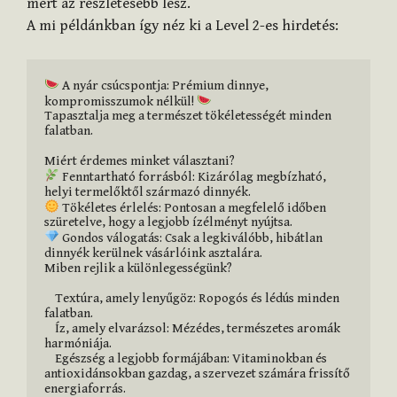
mert az részletesebb lesz.
A mi példánkban így néz ki a Level 2-es hirdetés:
 A nyár csúcspontja: Prémium dinnye, 
kompromisszumok nélkül! 
Tapasztalja meg a természet tökéletességét minden 
falatban.

 Fenntartható forrásból: Kizárólag megbízható, 
 Tökéletes érlelés: Pontosan a megfelelő időben 
 Gondos válogatás: Csak a legkiválóbb, hibátlan 
dinnyék kerülnek vásárlóink asztalára.

Miben rejlik a különlegességünk?

    Textúra, amely lenyűgöz: Ropogós és lédús minden 
falatban.

    Íz, amely elvarázsol: Mézédes, természetes aromák 
harmóniája.

    Egészség a legjobb formájában: Vitaminokban és 
antioxidánsokban gazdag, a szervezet számára frissítő 
energiaforrás.
