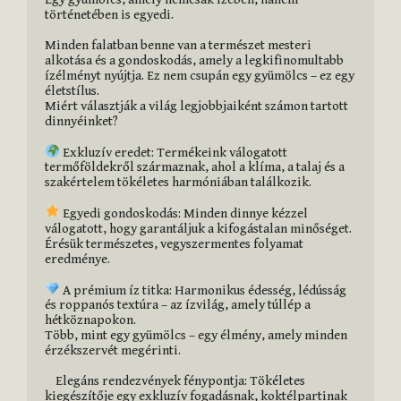
történetében is egyedi.

Minden falatban benne van a természet mesteri 
alkotása és a gondoskodás, amely a legkifinomultabb 
ízélményt nyújtja. Ez nem csupán egy gyümölcs – ez egy 
életstílus.

Miért választják a világ legjobbjaiként számon tartott 
dinnyéinket?

 Exkluzív eredet: Termékeink válogatott 
termőföldekről származnak, ahol a klíma, a talaj és a 
szakértelem tökéletes harmóniában találkozik.

 Egyedi gondoskodás: Minden dinnye kézzel 
válogatott, hogy garantáljuk a kifogástalan minőséget. 
Érésük természetes, vegyszermentes folyamat 
eredménye.

 A prémium íz titka: Harmonikus édesség, lédússág 
és roppanós textúra – az ízvilág, amely túllép a 
hétköznapokon.

Több, mint egy gyümölcs – egy élmény, amely minden 
érzékszervét megérinti.

    Elegáns rendezvények fénypontja: Tökéletes 
kiegészítője egy exkluzív fogadásnak, koktélpartinak 