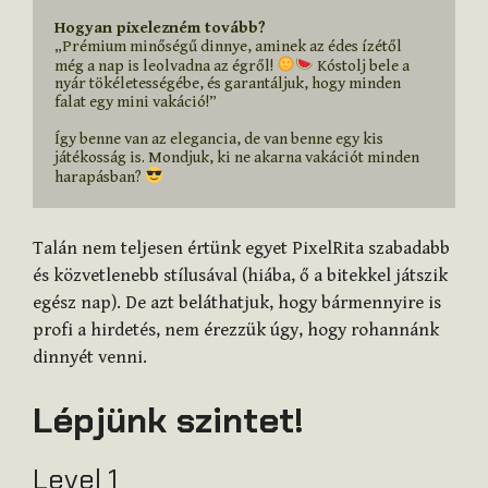
Hogyan pixelezném tovább?
„Prémium minőségű dinnye, aminek az édes ízétől 
még a nap is leolvadna az égről! 
 Kóstolj bele a 
nyár tökéletességébe, és garantáljuk, hogy minden 
falat egy mini vakáció!”

Így benne van az elegancia, de van benne egy kis 
játékosság is. Mondjuk, ki ne akarna vakációt minden 
harapásban? 
Talán nem teljesen értünk egyet PixelRita szabadabb
és közvetlenebb stílusával (hiába, ő a bitekkel játszik
egész nap). De azt beláthatjuk, hogy bármennyire is
profi a hirdetés, nem érezzük úgy, hogy rohannánk
dinnyét venni.
Lépjünk szintet!
Level 1