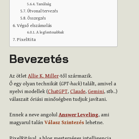
Tanúlság
Útvonal tervezés
Összegzés
Végső elszámolás
A legfontosabbak
PixelRita
Bevezetés
Az ötlet
Allie K. Miller
-től származik.
Ő egy olyan technikát (
GPT-hack
) talált, amivel a
nyelvi modellek (
ChatGPT
,
Claude
,
Gemini
, stb..)
válaszait óriási minőségben tudjuk javítani.
Ennek a neve angolul
Answer Leveling
, ami
magyarul talán
Válasz Szintezés
lehetne.
PixelRitával, a blog mesterséges intelligencia