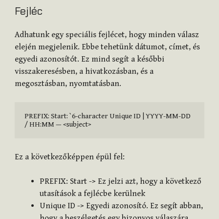
Fejléc
Adhatunk egy speciális fejlécet, hogy minden válasz
elején megjelenik. Ebbe tehetünk dátumot, címet, és
egyedi azonosítót. Ez mind segít a későbbi
visszakeresésben, a hivatkozásban, és a
megosztásban, nyomtatásban.
PREFIX: Start: `6-character Unique ID | YYYY-MM-DD 
/ HH:MM — <subject>
Ez a következőképpen épül fel:
PREFIX: Start -> Ez jelzi azt, hogy a következő
utasítások a fejlécbe kerülnek
Unique ID -> Egyedi azonosító. Ez segít abban,
hogy a beszélgetés egy bizonyos válaszára