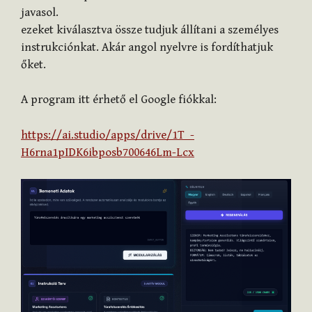
javasol.
ezeket kiválasztva össze tudjuk állítani a személyes
instrukciónkat. Akár angol nyelvre is fordíthatjuk
őket.
A program itt érhető el Google fiókkal:
https://ai.studio/apps/drive/1T_-
H6rna1pIDK6ibposb700646Lm-Lcx