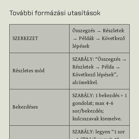
További formázási utasítások
Összegzés → Részletek
SZERKEZET
→ Példák → Következő
lépések
SZABÁLY: “Összegzés →
Részletek → Példa →
Részletes mód
Következő lépések”,
alcímekkel.
SZABÁLY: 1 bekezdés = 1
gondolat; max 4–6
Bekezdéses
sor/bekezdés;
kulcsszavak kiemelve.
SZABÁLY: legyen “1 sor