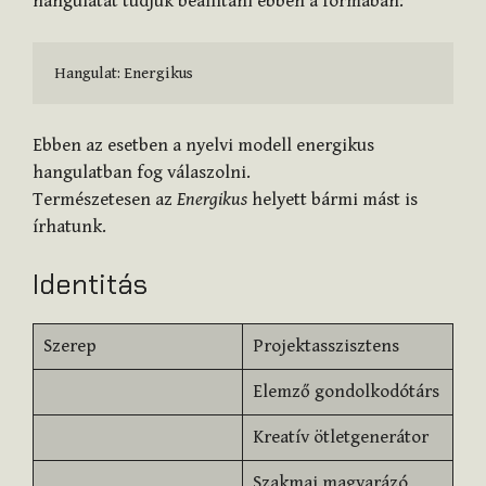
hangulatát tudjuk beállítani ebben a formában:
Hangulat: Energikus
Ebben az esetben a nyelvi modell energikus
hangulatban fog válaszolni.
Természetesen az
Energikus
helyett bármi mást is
írhatunk.
Identitás
Szerep
Projektasszisztens
Elemző gondolkodótárs
Kreatív ötletgenerátor
Szakmai magyarázó