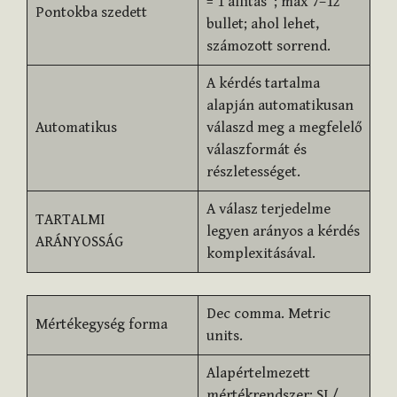
= 1 állítás”; max 7–12
Pontokba szedett
bullet; ahol lehet,
számozott sorrend.
A kérdés tartalma
alapján automatikusan
Automatikus
válaszd meg a megfelelő
válaszformát és
részletességet.
A válasz terjedelme
TARTALMI
legyen arányos a kérdés
ARÁNYOSSÁG
komplexitásával.
Dec comma. Metric
Mértékegység forma
units.
Alapértelmezett
mértékrendszer: SI /