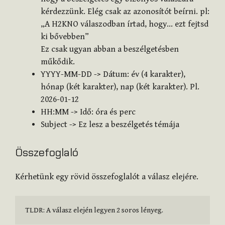
kérdezzünk. Elég csak az azonosítót beírni. pl:
„A H2KNO válaszodban írtad, hogy… ezt fejtsd
ki bővebben”
Ez csak ugyan abban a beszélgetésben
műkődik.
YYYY-MM-DD -> Dátum: év (4 karakter),
hónap (két karakter), nap (két karakter). Pl.
2026-01-12
HH:MM -> Idő: óra és perc
Subject -> Ez lesz a beszélgetés témája
Összefoglaló
Kérhetünk egy rövid összefoglalót a válasz elejére.
TLDR: A válasz elején legyen 2 soros lényeg.