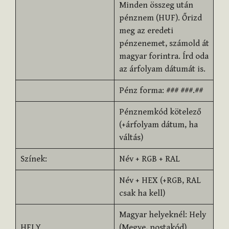
Minden összeg után
pénznem (HUF). Őrizd
meg az eredeti
pénzenemet, számold át
magyar forintra. Írd oda
az árfolyam dátumát is.
Pénz forma: ### ###.##
Pénznemkód kötelező
(+árfolyam dátum, ha
váltás)
Színek:
Név + RGB + RAL
Név + HEX (+RGB, RAL
csak ha kell)
Magyar helyeknél: Hely
HELY
(Megye, postakód)