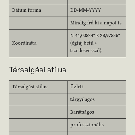
Dátum forma
DD-MM-YYYY
Mindig írd ki a napot is
N 41,00824° E 28,97836°
Koordináta
(égtáj betű +
tizedesvessző).
Társalgási stílus
Társalgási stílus:
Üzleti
tárgyilagos
Barátságos
professzionális