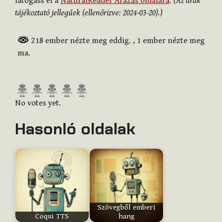
látogass el a
NaturalReader Árazás oldalára
.
(Az árak
tájékoztató jellegűek (ellenőrizve: 2024-03-20).)
218 ember nézte meg eddig.
, 1 ember nézte meg
ma.
R
a
No votes yet.
t
Hasonló oldalak
e
t
h
i
s
i
t
Szövegből emberi
e
Coqui TTS
hang