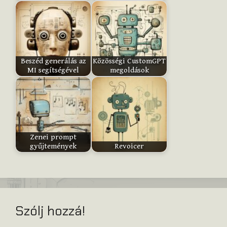
m
:
Submit
Beszéd generálás az
Közösségi CustomGPT
Rating
MI segítségével
megoldások
Zenei prompt
gyűjtemények
Revoicer
Szólj hozzá!