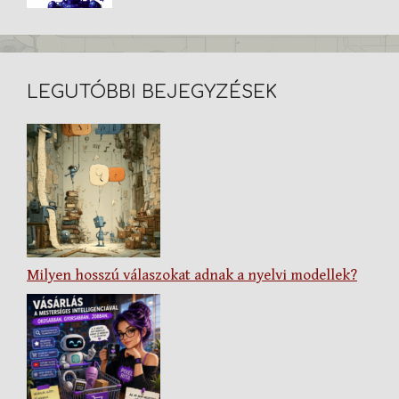
LEGUTÓBBI BEJEGYZÉSEK
Milyen hosszú válaszokat adnak a nyelvi modellek?