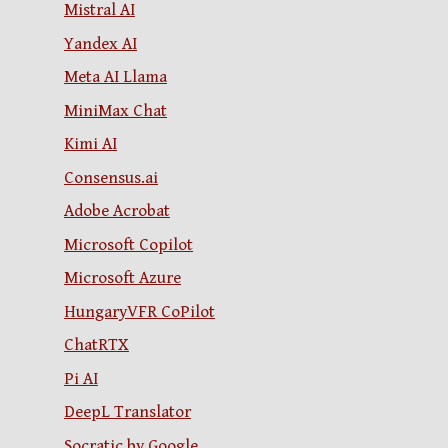
Mistral AI
Yandex AI
Meta AI Llama
MiniMax Chat
Kimi AI
Consensus.ai
Adobe Acrobat
Microsoft Copilot
Microsoft Azure
HungaryVFR CoPilot
ChatRTX
Pi AI
DeepL Translator
Socratic by Google