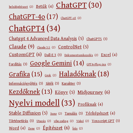
ChatGPT
(30)
Betűk
(4)
belsőépítészet
(2)
ChatGPT-4o
(17)
ChatGPT-o3
(2)
ChatGPT4
(34)
Chatgpt 4 Advanced Data Analysis
(5)
ChatGPT5
(3)
Claude
(9)
ControlNet
(5)
Claude 3.5
(2)
CustomGPT
(6)
Excel
(4)
Dall-E 3
(3)
Dokumentumkezelés
(2)
Google Gemini
(14)
Fordítás
(3)
GPT4+Plug-ins
(2)
Haladóknak
(18)
Grafika
(15)
Grok
(2)
Információgyűjtés
(3)
Játék
(3)
Karakter
(3)
Kezdőknek
(13)
Midjourney
(6)
Könyv
(5)
Nyelvi modell
(33)
Profiknak
(4)
Stable Diffusion
(5)
Térképészet
(4)
Tanulás
(3)
Suno
(2)
Történetírás
(3)
Voxscript GPT
(3)
Utazás
(2)
vibe coding
(2)
Videó
(2)
Építészet
(6)
Word
(4)
Zene
(2)
Írás
(2)