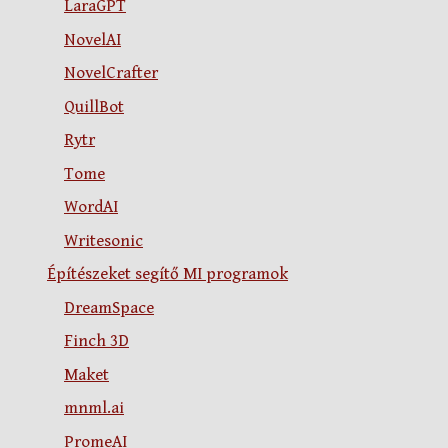
LaraGPT
NovelAI
NovelCrafter
QuillBot
Rytr
Tome
WordAI
Writesonic
Építészeket segítő MI programok
DreamSpace
Finch 3D
Maket
mnml.ai
PromeAI