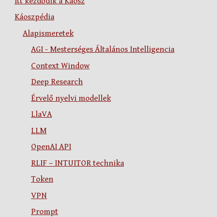
Itt kezdődik a Káosz
Káoszpédia
Alapismeretek
AGI - Mesterséges Általános Intelligencia
Context Window
Deep Research
Érvelő nyelvi modellek
LlaVA
LLM
OpenAI API
RLIF – INTUITOR technika
Token
VPN
Prompt