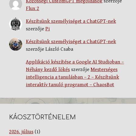
Közösségi CustomGPT megoldások
szerzője
Flux 2
Készítsünk személyiséget a ChatGPT-nek
szerzője
Pi
Készítsünk személyiséget a ChatGPT-nek
szerzője
László Csaba
Applikáció készítése a Google AI Studioban –
Néhány kezdő lökés
szerzője
Mesterséges
intelligencia a tanulásban – 2 – Készítsünk
interaktív tanuló programot – ChaosBot
KÁOSZTÖRTÉNELEM
2026. július
(1)