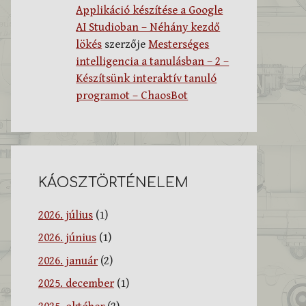
Applikáció készítése a Google
AI Studioban – Néhány kezdő
lökés
szerzője
Mesterséges
intelligencia a tanulásban – 2 –
Készítsünk interaktív tanuló
programot – ChaosBot
KÁOSZTÖRTÉNELEM
2026. július
(1)
2026. június
(1)
2026. január
(2)
2025. december
(1)