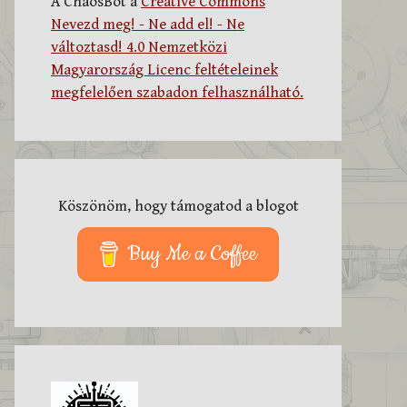
A ChaosBot a
Creative Commons
Nevezd meg! - Ne add el! - Ne
változtasd! 4.0 Nemzetközi
Magyarország Licenc feltételeinek
megfelelően szabadon felhasználható.
Köszönöm, hogy támogatod a blogot
Buy Me a Coffee