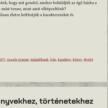
énk, hogy mit gondol, amikor beküldjük az égő házba a
n mást tenne, mint amit elképzeltünk?
lisan életre kelthetjük a karaktereinket és
GPT
,
Google Gemini
,
Haladóknak
,
Írás
,
Karakter
,
Könyv
,
Nyelvi
önyvekhez, történetekhez