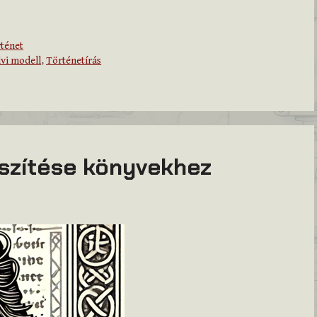
ténet
vi modell
,
Történetírás
észítése könyvekhez