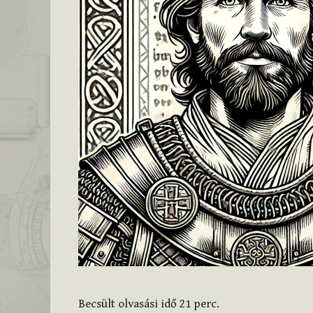
Becsült olvasási idő
21
perc.