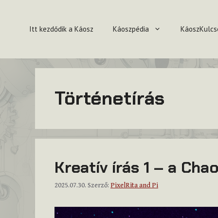
Kilépés
a
Itt kezdődik a Káosz
Káoszpédia
KáoszKulcs
tartalomba
Történetírás
Kreatív írás 1 – a Cha
2025.07.30.
Szerző:
PixelRita and Pi