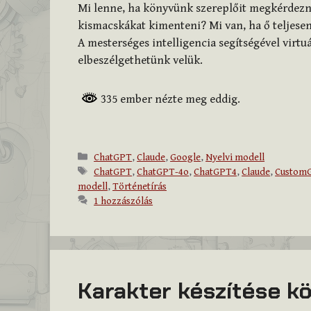
Mi lenne, ha könyvünk szereplőit megkérdezn
kismacskákat kimenteni? Mi van, ha ő teljese
A mesterséges intelligencia segítségével virtuá
elbeszélgethetünk velük.
335 ember nézte meg eddig.
Kategória
ChatGPT
,
Claude
,
Google
,
Nyelvi modell
Címkék
ChatGPT
,
ChatGPT-4o
,
ChatGPT4
,
Claude
,
Custom
modell
,
Történetírás
1 hozzászólás
Karakter készítése k