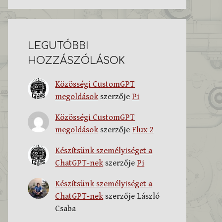
LEGUTÓBBI
HOZZÁSZÓLÁSOK
Közösségi CustomGPT
megoldások
szerzője
Pi
Közösségi CustomGPT
megoldások
szerzője
Flux 2
Készítsünk személyiséget a
ChatGPT-nek
szerzője
Pi
Készítsünk személyiséget a
ChatGPT-nek
szerzője
László
Csaba