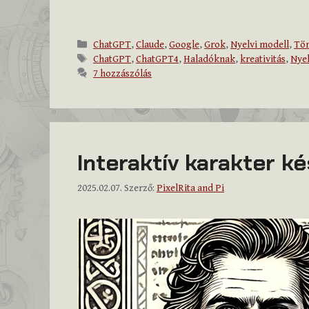
Kategória
ChatGPT
,
Claude
,
Google
,
Grok
,
Nyelvi modell
,
Tör
Címkék
ChatGPT
,
ChatGPT4
,
Haladóknak
,
kreativitás
,
Nyel
7 hozzászólás
Interaktív karakter k
2025.02.07.
Szerző:
PixelRita and Pi