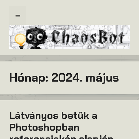
Kilépés
a
Menü
tartalomba
Hónap:
2024. május
Látványos betűk a
Photoshopban
referenciakép alapján