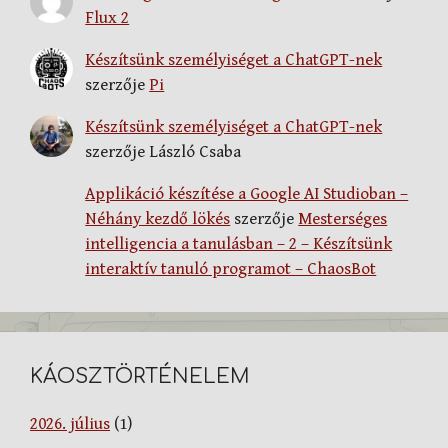
Flux 2
Készítsünk személyiséget a ChatGPT-nek
szerzője
Pi
Készítsünk személyiséget a ChatGPT-nek
szerzője
László Csaba
Applikáció készítése a Google AI Studioban –
Néhány kezdő lökés
szerzője
Mesterséges
intelligencia a tanulásban – 2 – Készítsünk
interaktív tanuló programot – ChaosBot
KÁOSZTÖRTÉNELEM
2026. július
(1)