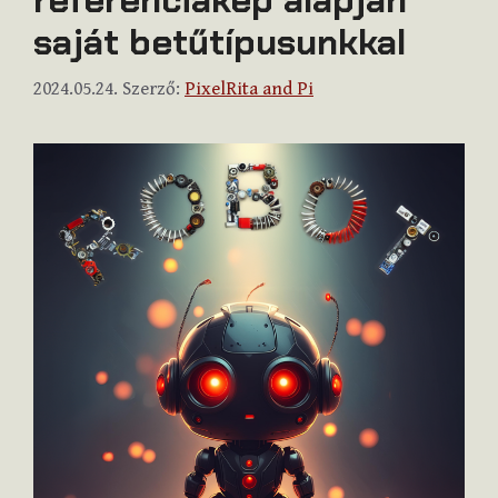
saját betűtípusunkkal
2024.05.24.
Szerző:
PixelRita and Pi