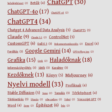
ChatGPT
(30)
Betűk
(4)
belsőépítészet
(2)
ChatGPT-4o
(17)
ChatGPT-o3
(2)
ChatGPT4
(34)
Chatgpt 4 Advanced Data Analysis
(5)
ChatGPT5
(3)
Claude
(9)
ControlNet
(5)
Claude 3.5
(2)
CustomGPT
(6)
Excel
(4)
Dall-E 3
(3)
Dokumentumkezelés
(2)
Google Gemini
(14)
Fordítás
(3)
GPT4+Plug-ins
(2)
Haladóknak
(18)
Grafika
(15)
Grok
(2)
Információgyűjtés
(3)
Játék
(3)
Karakter
(3)
Kezdőknek
(13)
Midjourney
(6)
Könyv
(5)
Nyelvi modell
(33)
Profiknak
(4)
Stable Diffusion
(5)
Térképészet
(4)
Tanulás
(3)
Suno
(2)
Történetírás
(3)
Voxscript GPT
(3)
Utazás
(2)
vibe coding
(2)
Videó
(2)
Építészet
(6)
Word
(4)
Zene
(2)
Írás
(2)