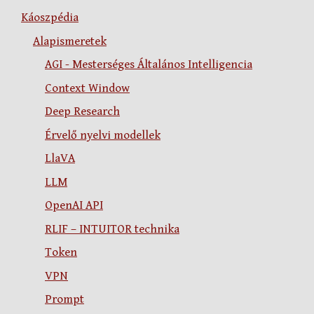
Káoszpédia
Alapismeretek
AGI - Mesterséges Általános Intelligencia
Context Window
Deep Research
Érvelő nyelvi modellek
LlaVA
LLM
OpenAI API
RLIF – INTUITOR technika
Token
VPN
Prompt