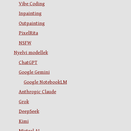
Vibe Coding
Inpainting
Outpainting
PixelRita
NSFW
Nyelvi modellek
ChatGPT
Google Gemini
Google NotebookLM
Anthropic Claude
Grok
DeepSeek
Kimi