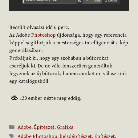
Becsült olvasási idő
6
perc.
Az Adobe
Photoshop
újdonsága, hogy egy referencia
képpel segíthetjük a mesterséges intelligenciát a kép
generálásában.
Próbáljuk ki, hogy egy szobában a bútorokat
cseréljük ki. De ne véletlenszerűen generáltak
legyenek az új bútorok, hanem amiket mi választunk
egy katalógusból!
120 ember nézte meg eddig.
Kategória
Adobe
,
Építészet
,
Grafika
Címkék
Adobe Photoshop
,
belsőépítészet
,
Építészet
,