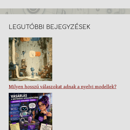
LEGUTÓBBI BEJEGYZÉSEK
Milyen hosszú válaszokat adnak a nyelvi modellek?