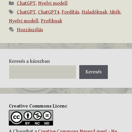
Kategória
ChatGPT
,
Nyelvi modell
Címkék
ChatGPT
,
ChatGPT4
,
Fordítás
,
Haladóknak
,
Játék
,
Nyelvi modell
,
Profiknak
Hozzászólás
Keresés a káoszban
Keresés
Creative Commons Licenc
A ChaosBot a
Creative Commons Nevezd meg! - Ne