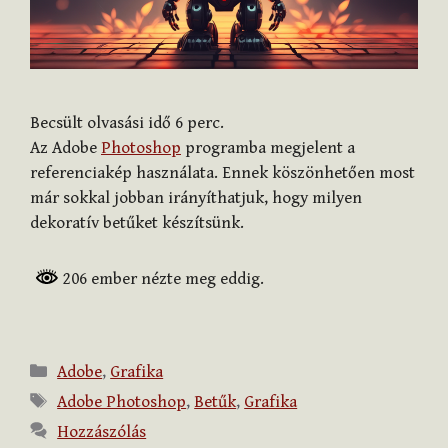
Becsült olvasási idő
6
perc.
Az Adobe
Photoshop
programba megjelent a
referenciakép használata. Ennek köszönhetően most
már sokkal jobban irányíthatjuk, hogy milyen
dekoratív betűket készítsünk.
206 ember nézte meg eddig.
Kategória
Adobe
,
Grafika
Címkék
Adobe Photoshop
,
Betűk
,
Grafika
Hozzászólás