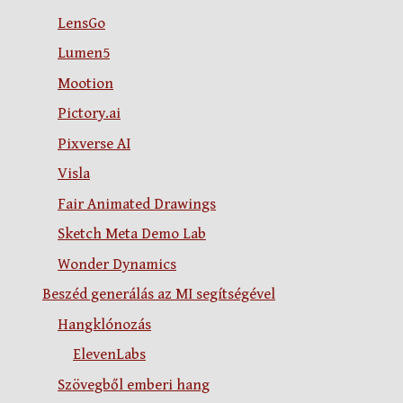
LensGo
Lumen5
Mootion
Pictory.ai
Pixverse AI
Visla
Fair Animated Drawings
Sketch Meta Demo Lab
Wonder Dynamics
Beszéd generálás az MI segítségével
Hangklónozás
ElevenLabs
Szövegből emberi hang