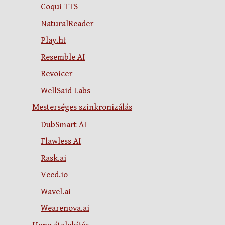
Coqui TTS
NaturalReader
Play.ht
Resemble AI
Revoicer
WellSaid Labs
Mesterséges szinkronizálás
DubSmart AI
Flawless AI
Rask.ai
Veed.io
Wavel.ai
Wearenova.ai