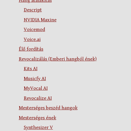
Hang átalakítás
Descript
NVIDIA Maxine
Voicemod
Voice.ai
Élő fordítás
Revocalizálás (Emberi hangból ének)
Kits AI
Musicfy AI
MyVocal AI
Revocalize AI
Mesterséges beszéd hangok
Mesterséges ének
Synthesizer V