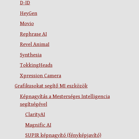
D-ID
HeyGen
Movio
Rephrase AI
Revel AnimaI
Synthesia
TokkingHeads
Xpression Camera
Grafikusokat segítő MI eszközök
Képnagyítás a Mesterséges Intelligencia
segítségével
ClarityAI
Magnific AI
SUPIR képnagyító (fényképjavító)