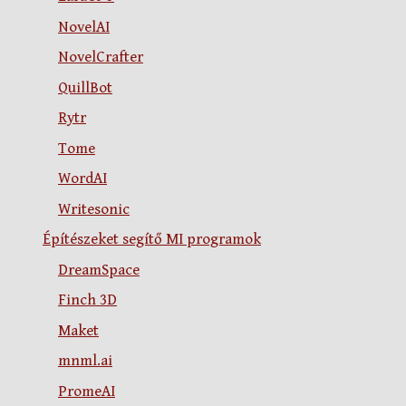
NovelAI
NovelCrafter
QuillBot
Rytr
Tome
WordAI
Writesonic
Építészeket segítő MI programok
DreamSpace
Finch 3D
Maket
mnml.ai
PromeAI