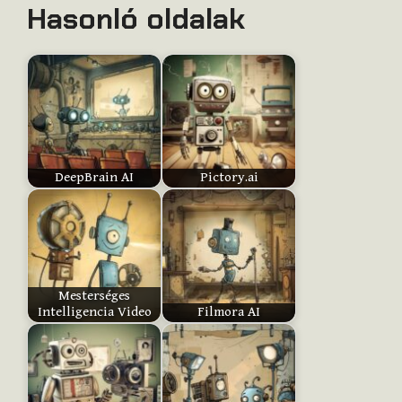
Hasonló oldalak
e
t
h
i
s
i
t
e
DeepBrain AI
Pictory.ai
m
:
Submit
Mesterséges
Rating
Intelligencia Video
Filmora AI