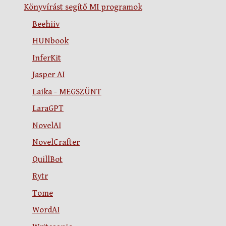
Könyvírást segítő MI programok
Beehiiv
HUNbook
InferKit
Jasper AI
Laika - MEGSZÜNT
LaraGPT
NovelAI
NovelCrafter
QuillBot
Rytr
Tome
WordAI