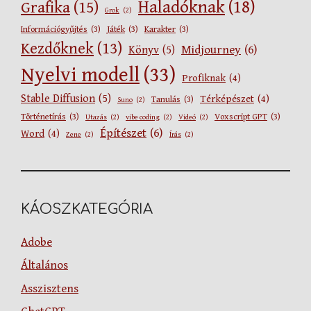
Haladóknak
(18)
Grafika
(15)
Grok
(2)
Információgyűjtés
(3)
Játék
(3)
Karakter
(3)
Kezdőknek
(13)
Midjourney
(6)
Könyv
(5)
Nyelvi modell
(33)
Profiknak
(4)
Stable Diffusion
(5)
Térképészet
(4)
Tanulás
(3)
Suno
(2)
Történetírás
(3)
Voxscript GPT
(3)
Utazás
(2)
vibe coding
(2)
Videó
(2)
Építészet
(6)
Word
(4)
Zene
(2)
Írás
(2)
KÁOSZKATEGÓRIA
Adobe
Általános
Asszisztens