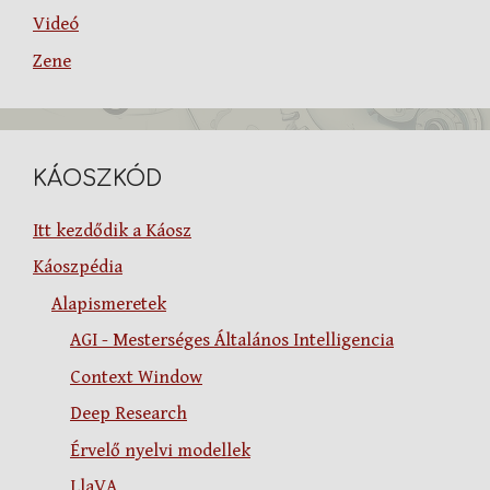
Videó
Zene
KÁOSZKÓD
Itt kezdődik a Káosz
Káoszpédia
Alapismeretek
AGI - Mesterséges Általános Intelligencia
Context Window
Deep Research
Érvelő nyelvi modellek
LlaVA