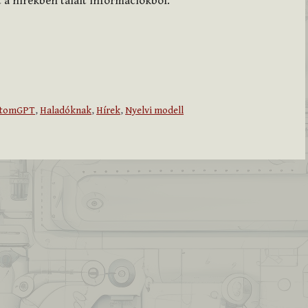
t a hírekben talált információkból.
stomGPT
,
Haladóknak
,
Hírek
,
Nyelvi modell