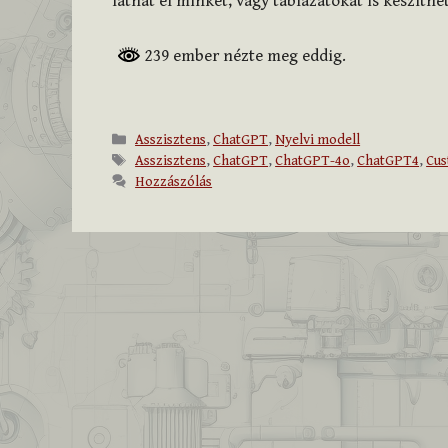
láthat el minket, vagy táblázatokat is készíthe
239 ember nézte meg eddig.
Kategória
Asszisztens
,
ChatGPT
,
Nyelvi modell
Címkék
Asszisztens
,
ChatGPT
,
ChatGPT-4o
,
ChatGPT4
,
Cu
Hozzászólás