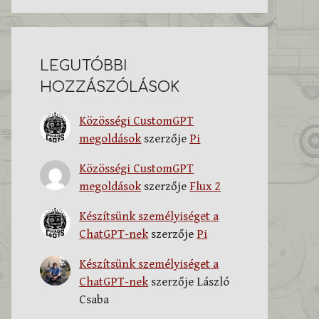
LEGUTÓBBI
HOZZÁSZÓLÁSOK
Közösségi CustomGPT
megoldások
szerzője
Pi
Közösségi CustomGPT
megoldások
szerzője
Flux 2
Készítsünk személyiséget a
ChatGPT-nek
szerzője
Pi
Készítsünk személyiséget a
ChatGPT-nek
szerzője
László
Csaba