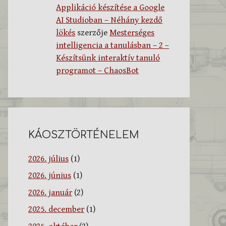
Applikáció készítése a Google
AI Studioban – Néhány kezdő
lökés
szerzője
Mesterséges
intelligencia a tanulásban – 2 –
Készítsünk interaktív tanuló
programot – ChaosBot
KÁOSZTÖRTÉNELEM
2026. július
(1)
2026. június
(1)
2026. január
(2)
2025. december
(1)