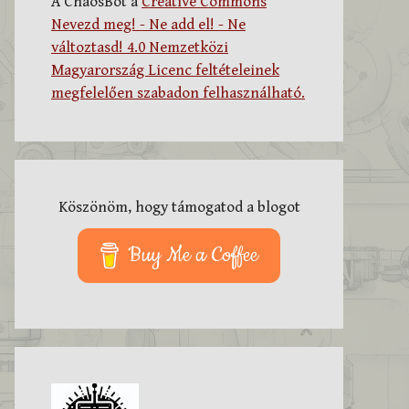
A ChaosBot a
Creative Commons
Nevezd meg! - Ne add el! - Ne
változtasd! 4.0 Nemzetközi
Magyarország Licenc feltételeinek
megfelelően szabadon felhasználható.
Köszönöm, hogy támogatod a blogot
Buy Me a Coffee