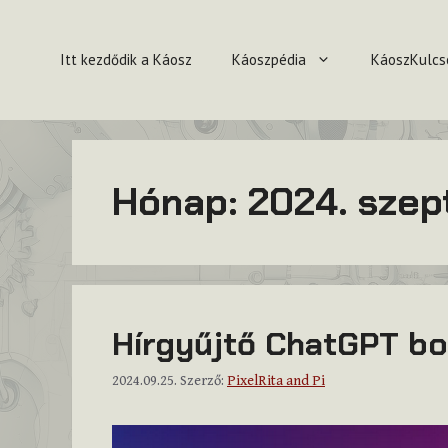
Kilépés
a
Itt kezdődik a Káosz
Káoszpédia
KáoszKulcs
tartalomba
Hónap:
2024. sze
Hírgyűjtő ChatGPT bo
2024.09.25.
Szerző:
PixelRita and Pi