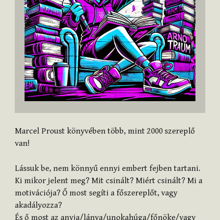
Marcel Proust könyvében több, mint 2000 szereplő
van!
Lássuk be, nem könnyű ennyi embert fejben tartani.
Ki mikor jelent meg? Mit csinált? Miért csinált? Mi a
motivációja? Ő most segíti a főszereplőt, vagy
akadályozza?
És ő most az anyja/lánya/unokahúga/főnöke/vagy