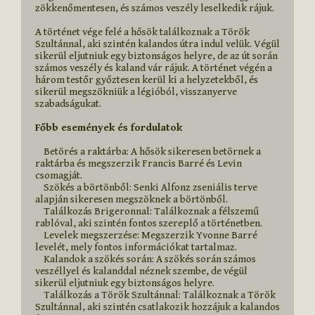
zökkenőmentesen, és számos veszély leselkedik rájuk.

A történet vége felé a hősök találkoznak a Török 
Szultánnal, aki szintén kalandos útra indul velük. Végül 
sikerül eljutniuk egy biztonságos helyre, de az út során 
számos veszély és kaland vár rájuk. A történet végén a 
három testőr győztesen kerül ki a helyzetekből, és 
sikerül megszökniük a légióból, visszanyerve 
szabadságukat.

Főbb események és fordulatok
    Betörés a raktárba: A hősök sikeresen betörnek a 
raktárba és megszerzik Francis Barré és Levin 
csomagját.

    Szökés a börtönből: Senki Alfonz zseniális terve 
alapján sikeresen megszöknek a börtönből.

    Találkozás Brigeronnal: Találkoznak a félszemű 
rablóval, aki szintén fontos szereplő a történetben.

    Levelek megszerzése: Megszerzik Yvonne Barré 
levelét, mely fontos információkat tartalmaz.

    Kalandok a szökés során: A szökés során számos 
veszéllyel és kalanddal néznek szembe, de végül 
sikerül eljutniuk egy biztonságos helyre.

    Találkozás a Török Szultánnal: Találkoznak a Török 
Szultánnal, aki szintén csatlakozik hozzájuk a kalandos 