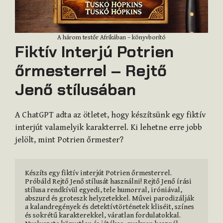
A három testőr Afrikában – könyvborító
Fiktív Interjú Potrien
őrmesterrel – Rejtő
Jenő stílusában
A ChatGPT adta az ötletet, hogy készítsünk egy fiktív
interjút valamelyik karakterrel. Ki lehetne erre jobb
jelölt, mint Potrien őrmester?
Készíts egy fiktív interjút Potrien őrmesterrel. 
Próbáld Rejtő Jenő stílusát használni! Rejtő Jenő írási 
stílusa rendkívül egyedi, tele humorral, iróniával, 
abszurd és groteszk helyzetekkel. Művei parodizálják 
a kalandregények és detektívtörténetek kliséit, színes 
és sokrétű karakterekkel, váratlan fordulatokkal. 