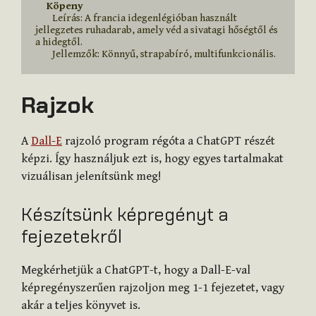
    Köpeny
        Leírás: A francia idegenlégióban használt 
jellegzetes ruhadarab, amely véd a sivatagi hőségtől és 
a hidegtől.

        Jellemzők: Könnyű, strapabíró, multifunkcionális.
Rajzok
A
Dall-E
rajzoló program régóta a ChatGPT részét
képzi. Így használjuk ezt is, hogy egyes tartalmakat
vizuálisan jelenítsünk meg!
Készítsünk képregényt a
fejezetekről
Megkérhetjük a ChatGPT-t, hogy a Dall-E-val
képregényszerűen rajzoljon meg 1-1 fejezetet, vagy
akár a teljes könyvet is.