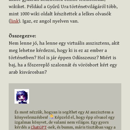
wikiket. Például a Gyűrű Ura történetvilágáról több,
mint 1000 wiki oldalt készítettek a lelkes olvasók
(
link
). Igaz, ez angol nyelven van.
Összegezve:
Nem lenne jó, ha lenne egy virtuális asszisztens, akit
meg lehetne kérdezni, hogy ki is ez az ember a
történetben? Hol is jár éppen Odüsszeusz? Miért is
baj, ha a főszereplő szalonnát és vörösbort kért egy
arab kisvárosban?
És most nézzük, hogyan is segíthet egy AI asszisztens a 
könyvelemzésben! 
 Képzeld el, hogy épp olvasol egy 
izgalmas könyvet, de valami nem világos. Egy gyors 
kérdés a 
ChatGPT
-nek, és bumm, máris tisztában vagy a 