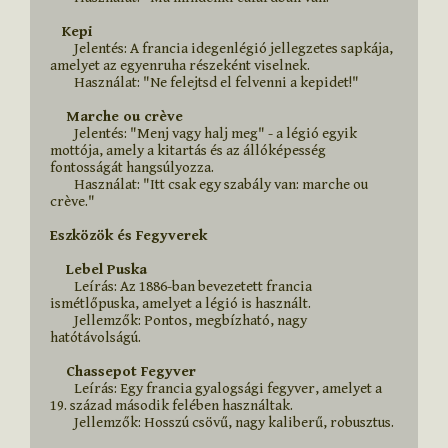
Kepi
        Jelentés: A francia idegenlégió jellegzetes sapkája, 
amelyet az egyenruha részeként viselnek.

        Használat: "Ne felejtsd el felvenni a kepidet!"

    Marche ou crève
        Jelentés: "Menj vagy halj meg" - a légió egyik 
mottója, amely a kitartás és az állóképesség 
fontosságát hangsúlyozza.

        Használat: "Itt csak egy szabály van: marche ou 
crève."

Eszközök és Fegyverek
    Lebel Puska
        Leírás: Az 1886-ban bevezetett francia 
ismétlőpuska, amelyet a légió is használt.

        Jellemzők: Pontos, megbízható, nagy 
hatótávolságú.

    Chassepot Fegyver
        Leírás: Egy francia gyalogsági fegyver, amelyet a 
19. század második felében használtak.

        Jellemzők: Hosszú csövű, nagy kaliberű, robusztus.
