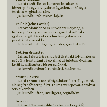
        Leírás: Erőteljes és humoros karakter, a 
főszereplők egyike. Gyakran ügyetlen, de hűséges 
barát és megbízható társ.

        Jellemzők: Erős, vicces, lojális.

    Csülök (John Fowler)
        Leírás: Álomodozó és művelt személyiség, a 
főszereplők egyike. Csendes és gondoskodó, aki 
gyakran segíti társait érzelmi támogatással és 
praktikus tanácsokkal.

        Jellemzők: Intelligens, csendes, gondoskodó.

    Potrien őrmester
        Leírás: Szigorú és rendpárti tiszt, aki folyamatosan 
próbálja fenntartani a fegyelmet a légióban. Gyakran 
kerül konfliktusba a főszereplőkkel.

        Jellemzők: Szigorú, rendpárti, határozott.

    Yvonne Barré
        Leírás: Francis Barré húga, bátor és intelligens nő, 
aki segíti a főszereplőket. Fontos szerepe van a szökési 
terv sikerében.

        Jellemzők: Bátor, intelligens, segítőkész.

    Brigeron
        Leírás: Félszemű rabló és a történet egyik fő 