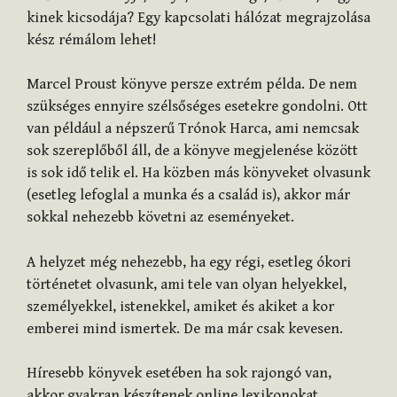
kinek kicsodája? Egy kapcsolati hálózat megrajzolása
kész rémálom lehet!
Marcel Proust könyve persze extrém példa. De nem
szükséges ennyire szélsőséges esetekre gondolni. Ott
van például a népszerű Trónok Harca, ami nemcsak
sok szereplőből áll, de a könyve megjelenése között
is sok idő telik el. Ha közben más könyveket olvasunk
(esetleg lefoglal a munka és a család is), akkor már
sokkal nehezebb követni az eseményeket.
A helyzet még nehezebb, ha egy régi, esetleg ókori
történetet olvasunk, ami tele van olyan helyekkel,
személyekkel, istenekkel, amiket és akiket a kor
emberei mind ismertek. De ma már csak kevesen.
Híresebb könyvek esetében ha sok rajongó van,
akkor gyakran készítenek online lexikonokat,