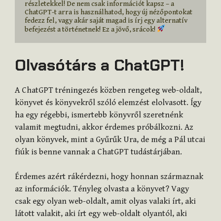
részletekkel! De nem csak információt kapsz – a 
ChatGPT-t arra is használhatod, hogy új nézőpontokat 
fedezz fel, vagy akár saját magad is írj egy alternatív 
befejezést a történetnek! Ez a jövő, srácok! 
Olvasótárs a ChatGPT!
A ChatGPT tréningezés közben rengeteg web-oldalt,
könyvet és könyvekről szóló elemzést elolvasott. Így
ha egy régebbi, ismertebb könyvről szeretnénk
valamit megtudni, akkor érdemes próbálkozni. Az
olyan könyvek, mint a Gyűrűk Ura, de még a Pál utcai
fiúk is benne vannak a ChatGPT tudástárjában.
Érdemes azért rákérdezni, hogy honnan származnak
az információk. Tényleg olvasta a könyvet? Vagy
csak egy olyan web-oldalt, amit olyas valaki írt, aki
látott valakit, aki írt egy web-oldalt olyantól, aki