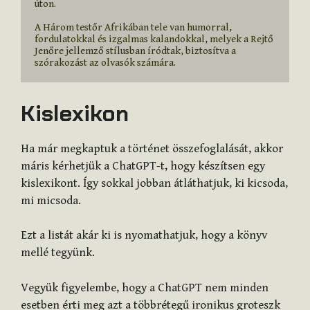
úton.

A Három testőr Afrikában tele van humorral, 
fordulatokkal és izgalmas kalandokkal, melyek a Rejtő 
Jenőre jellemző stílusban íródtak, biztosítva a 
szórakozást az olvasók számára.
Kislexikon
Ha már megkaptuk a történet összefoglalását, akkor
máris kérhetjük a ChatGPT-t, hogy készítsen egy
kislexikont. Így sokkal jobban átláthatjuk, ki kicsoda,
mi micsoda.
Ezt a listát akár ki is nyomathatjuk, hogy a könyv
mellé tegyünk.
Vegyük figyelembe, hogy a ChatGPT nem minden
esetben érti meg azt a többrétegű ironikus groteszk