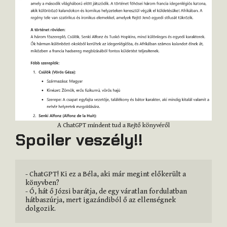
A ChatGPT mindent tud a Rejtő könyvéről
Spoiler veszély!!
- ChatGPT! Ki ez a Béla, aki már megint előkerült a 
könyvben?

- Ó, hát ő Józsi barátja, de egy váratlan fordulatban 
hátbaszúrja, mert igazándiból ő az ellenségnek 
dolgozik.