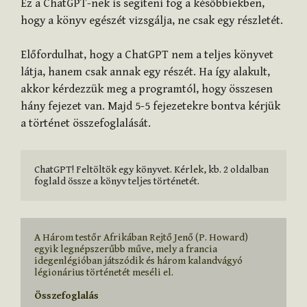
Ez a ChatGPT-nek is segíteni fog a későbbiekben,
hogy a könyv egészét vizsgálja, ne csak egy részletét.
Előfordulhat, hogy a ChatGPT nem a teljes könyvet
látja, hanem csak annak egy részét. Ha így alakult,
akkor kérdezzük meg a programtól, hogy összesen
hány fejezet van. Majd 5-5 fejezetekre bontva kérjük
a történet összefoglalását.
ChatGPT! Feltöltök egy könyvet. Kérlek, kb. 2 oldalban 
foglald össze a könyv teljes történetét.
A Három testőr Afrikában Rejtő Jenő (P. Howard) 
egyik legnépszerűbb műve, mely a francia 
idegenlégióban játszódik és három kalandvágyó 
légionárius történetét meséli el.

Összefoglalás