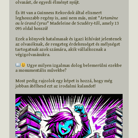
olvasást, de egyedi élményt nyújt.

És itt van a Guinness Rekordok által elismert 
leghosszabb regény is, ami nem más, mint "
Artamène 
ou le Grand Cyrus
" Madeleine de Scudéry-től, amely 13 
095 oldal hosszú!

Ezek a könyvek hatalmasak és igazi kihívást jelentenek 
az olvasóknak, de rengeteg érdekességet és mélységet 
tartogatnak azok számára, akik vállalkoznak a 
végigolvasásukra.

 Ugye milyen izgalmas dolog belemerülni ezekbe 
a monumentális művekbe?

Most pedig rajzolok egy képet is hozzá, hogy még 
jobban átélhesd ezt az irodalmi kalandot!
