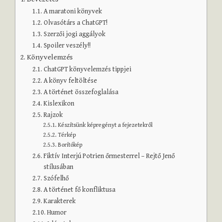
A maratoni könyvek
Olvasótárs a ChatGPT!
Szerzői jogi aggályok
Spoiler veszély!!
Könyvelemzés
ChatGPT könyvelemzés tippjei
A könyv feltöltése
A történet összefoglalása
Kislexikon
Rajzok
Készítsünk képregényt a fejezetekről
Térkép
Borítókép
Fiktív Interjú Potrien őrmesterrel – Rejtő Jenő
stílusában
Szófelhő
A történet fő konfliktusa
Karakterek
Humor