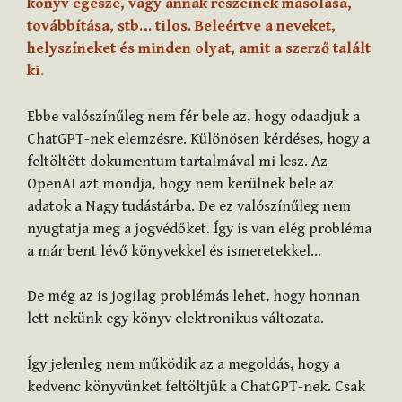
könyv egésze, vagy annak részeinek másolása,
továbbítása, stb… tilos. Beleértve a neveket,
helyszíneket és minden olyat, amit a szerző talált
ki.
Ebbe valószínűleg nem fér bele az, hogy odaadjuk a
ChatGPT-nek elemzésre. Különösen kérdéses, hogy a
feltöltött dokumentum tartalmával mi lesz. Az
OpenAI azt mondja, hogy nem kerülnek bele az
adatok a Nagy tudástárba. De ez valószínűleg nem
nyugtatja meg a jogvédőket. Így is van elég probléma
a már bent lévő könyvekkel és ismeretekkel…
De még az is jogilag problémás lehet, hogy honnan
lett nekünk egy könyv elektronikus változata.
Így jelenleg nem működik az a megoldás, hogy a
kedvenc könyvünket feltöltjük a ChatGPT-nek. Csak