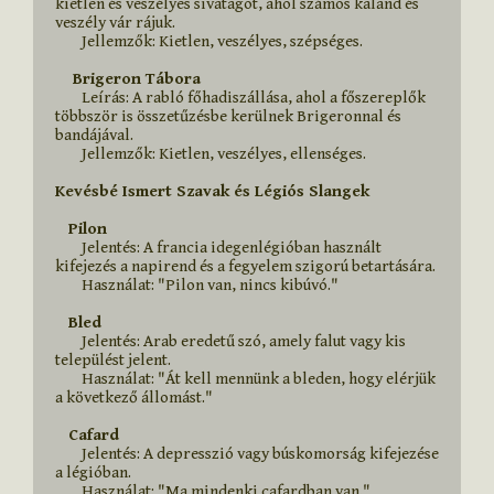
kietlen és veszélyes sivatagot, ahol számos kaland és 
veszély vár rájuk.

        Jellemzők: Kietlen, veszélyes, szépséges.

    Brigeron Tábora
        Leírás: A rabló főhadiszállása, ahol a főszereplők 
többször is összetűzésbe kerülnek Brigeronnal és 
bandájával.

        Jellemzők: Kietlen, veszélyes, ellenséges.

Kevésbé Ismert Szavak és Légiós Slangek
Pilon
        Jelentés: A francia idegenlégióban használt 
kifejezés a napirend és a fegyelem szigorú betartására.

        Használat: "Pilon van, nincs kibúvó."

Bled
        Jelentés: Arab eredetű szó, amely falut vagy kis 
települést jelent.

        Használat: "Át kell mennünk a bleden, hogy elérjük 
a következő állomást."

Cafard
        Jelentés: A depresszió vagy búskomorság kifejezése 
a légióban.

        Használat: "Ma mindenki cafardban van."
