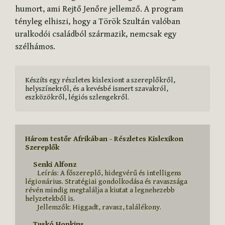
humort, ami Rejtő Jenőre jellemző. A program
tényleg elhiszi, hogy a Török Szultán valóban
uralkodói családból származik, nemcsak egy
szélhámos.
Készíts egy részletes kislexiont a szereplőkről, 
helyszínekről, és a kevésbé ismert szavakról, 
eszközökről, légiós szlengekről.
Három testőr Afrikában - Részletes Kislexikon
Szereplők
    Senki Alfonz
        Leírás: A főszereplő, hidegvérű és intelligens 
légionárius. Stratégiai gondolkodása és ravaszsága 
révén mindig megtalálja a kiutat a legnehezebb 
helyzetekből is.

        Jellemzők: Higgadt, ravasz, találékony.

    Tuskó Hopkins