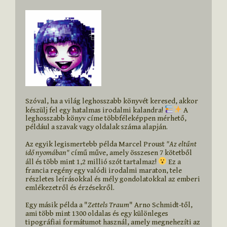
Szóval, ha a világ leghosszabb könyvét keresed, akkor 
készülj fel egy hatalmas irodalmi kalandra! 
 A 
leghosszabb könyv címe többféleképpen mérhető, 
például a szavak vagy oldalak száma alapján.

Az egyik legismertebb példa Marcel Proust 
"Az eltűnt 
idő nyomában"
 című műve, amely összesen 7 kötetből 
áll és több mint 1,2 millió szót tartalmaz! 
 Ez a 
francia regény egy valódi irodalmi maraton, tele 
részletes leírásokkal és mély gondolatokkal az emberi 
emlékezetről és érzésekről.

Egy másik példa a "
Zettels Traum
" Arno Schmidt-től, 
ami több mint 1300 oldalas és egy különleges 
tipográfiai formátumot használ, amely megnehezíti az 