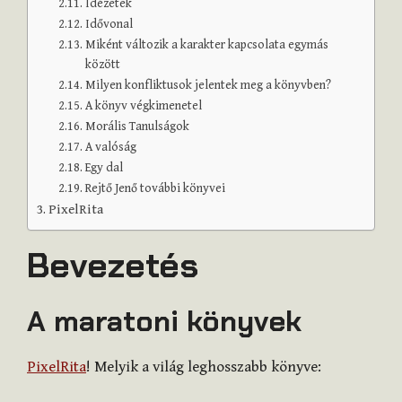
Idézetek
Idővonal
Miként változik a karakter kapcsolata egymás
között
Milyen konfliktusok jelentek meg a könyvben?
A könyv végkimenetel
Morális Tanulságok
A valóság
Egy dal
Rejtő Jenő további könyvei
PixelRita
Bevezetés
A maratoni könyvek
PixelRita
! Melyik a világ leghosszabb könyve: