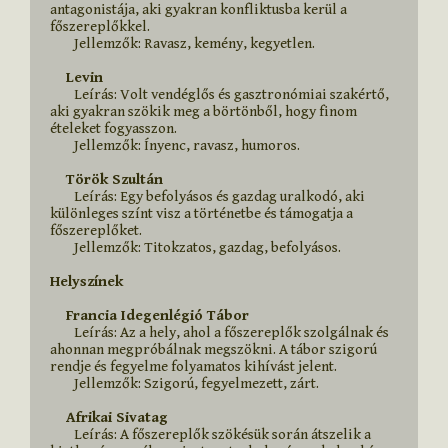
antagonistája, aki gyakran konfliktusba kerül a 
főszereplőkkel.

        Jellemzők: Ravasz, kemény, kegyetlen.

    Levin
        Leírás: Volt vendéglős és gasztronómiai szakértő, 
aki gyakran szökik meg a börtönből, hogy finom 
ételeket fogyasszon.

        Jellemzők: Ínyenc, ravasz, humoros.

    Török Szultán
        Leírás: Egy befolyásos és gazdag uralkodó, aki 
különleges színt visz a történetbe és támogatja a 
főszereplőket.

        Jellemzők: Titokzatos, gazdag, befolyásos.

Helyszínek
    Francia Idegenlégió Tábor
        Leírás: Az a hely, ahol a főszereplők szolgálnak és 
ahonnan megpróbálnak megszökni. A tábor szigorú 
rendje és fegyelme folyamatos kihívást jelent.

        Jellemzők: Szigorú, fegyelmezett, zárt.

    Afrikai Sivatag
        Leírás: A főszereplők szökésük során átszelik a 