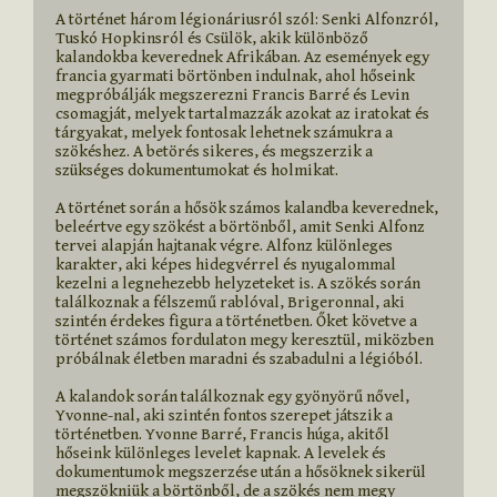
A történet három légionáriusról szól: Senki Alfonzról, 
Tuskó Hopkinsról és Csülök, akik különböző 
kalandokba keverednek Afrikában. Az események egy 
francia gyarmati börtönben indulnak, ahol hőseink 
megpróbálják megszerezni Francis Barré és Levin 
csomagját, melyek tartalmazzák azokat az iratokat és 
tárgyakat, melyek fontosak lehetnek számukra a 
szökéshez. A betörés sikeres, és megszerzik a 
szükséges dokumentumokat és holmikat.

A történet során a hősök számos kalandba keverednek, 
beleértve egy szökést a börtönből, amit Senki Alfonz 
tervei alapján hajtanak végre. Alfonz különleges 
karakter, aki képes hidegvérrel és nyugalommal 
kezelni a legnehezebb helyzeteket is. A szökés során 
találkoznak a félszemű rablóval, Brigeronnal, aki 
szintén érdekes figura a történetben. Őket követve a 
történet számos fordulaton megy keresztül, miközben 
próbálnak életben maradni és szabadulni a légióból.

A kalandok során találkoznak egy gyönyörű nővel, 
Yvonne-nal, aki szintén fontos szerepet játszik a 
történetben. Yvonne Barré, Francis húga, akitől 
hőseink különleges levelet kapnak. A levelek és 
dokumentumok megszerzése után a hősöknek sikerül 
megszökniük a börtönből, de a szökés nem megy 