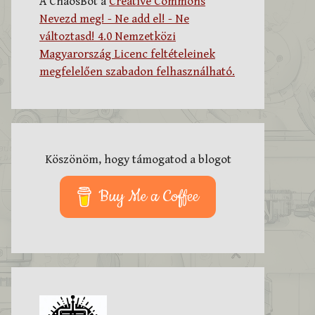
A ChaosBot a
Creative Commons
Nevezd meg! - Ne add el! - Ne
változtasd! 4.0 Nemzetközi
Magyarország Licenc feltételeinek
megfelelően szabadon felhasználható.
Köszönöm, hogy támogatod a blogot
Buy Me a Coffee