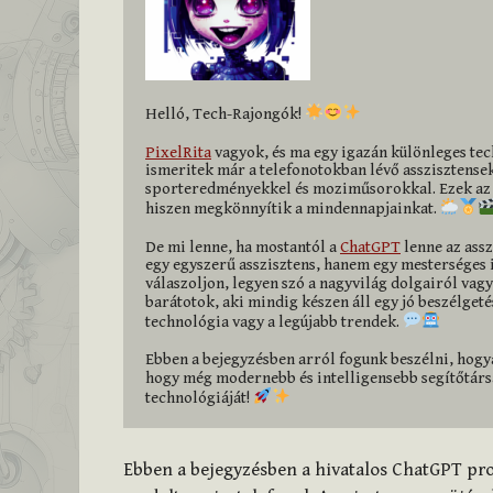
Helló, Tech-Rajongók! 
PixelRita
 vagyok, és ma egy igazán különleges tec
ismeritek már a telefonotokban lévő asszisztenseke
sporteredményekkel és moziműsorokkal. Ezek az 
hiszen megkönnyítik a mindennapjainkat. 
De mi lenne, ha mostantól a 
ChatGPT
 lenne az ass
egy egyszerű asszisztens, hanem egy mesterséges 
válaszoljon, legyen szó a nagyvilág dolgairól vagy 
barátotok, aki mindig készen áll egy jó beszélget
technológia vagy a legújabb trendek. 
Ebben a bejegyzésben arról fogunk beszélni, hogyan
hogy még modernebb és intelligensebb segítőtársat
technológiáját! 
Ebben a bejegyzésben a hivatalos ChatGPT pr