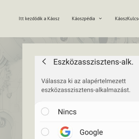
Kilépés
a
Itt kezdődik a Káosz
Káoszpédia
KáoszKulcs
tartalomba