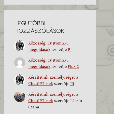
LEGUTÓBBI
HOZZÁSZÓLÁSOK
Közösségi CustomGPT
megoldások
szerzője
Pi
Közösségi CustomGPT
megoldások
szerzője
Flux 2
Készítsünk személyiséget a
ChatGPT-nek
szerzője
Pi
Készítsünk személyiséget a
ChatGPT-nek
szerzője
László
Csaba