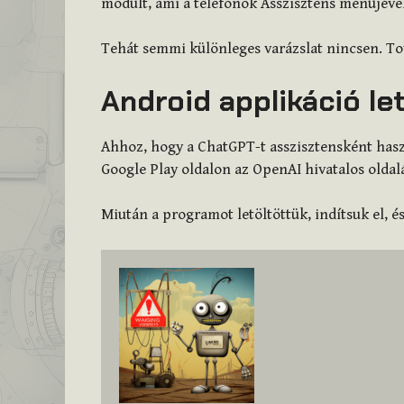
modult, ami a telefonok Asszisztens menüjével
Tehát semmi különleges varázslat nincsen. To
Android applikáció le
Ahhoz, hogy a ChatGPT-t asszisztensként hasz
Google Play oldalon az OpenAI hivatalos oldalá
Miután a programot letöltöttük, indítsuk el, é