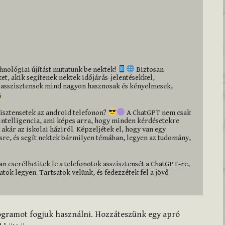
hnológiai újítást mutatunk be nektek! 
 Biztosan 
t, akik segítenek nektek időjárás-jelentésekkel, 
asszisztensek mind nagyon hasznosak és kényelmesek, 
zisztensetek az android telefonon? 
 A ChatGPT nem csak 
intelligencia, ami képes arra, hogy minden kérdésetekre 
akár az iskolai háziról. Képzeljétek el, hogy van egy 
ésre, és segít nektek bármilyen témában, legyen az tudomány, 
 cserélhetitek le a telefonotok asszisztensét a ChatGPT-re, 
ok legyen. Tartsatok velünk, és fedezzétek fel a jövő 
ogramot fogjuk használni. Hozzáteszünk egy apró