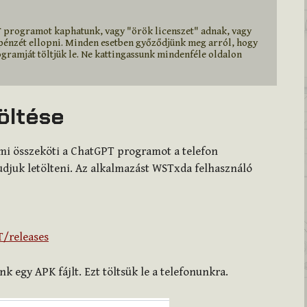
 programot kaphatunk, vagy "örök licenszet" adnak, vagy 
énzét ellopni. Minden esetben győződjünk meg arról, hogy 
gramját töltjük le. Ne kattingassunk mindenféle oldalon 
öltése
mi összeköti a ChatGPT programot a telefon
tudjuk letölteni. Az alkalmazást WSTxda felhasználó
/releases
 egy APK fájlt. Ezt töltsük le a telefonunkra.