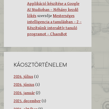
Applikáció készítése a Google
AI Studioban – Néhány kezdő
lökés
szerzője
Mesterséges
intelligencia a tanulásban – 2 –
Készítsünk interaktív tanuló
programot – ChaosBot
KÁOSZTÖRTÉNELEM
2026. július
(1)
2026. június
(1)
2026. január
(2)
2025. december
(1)