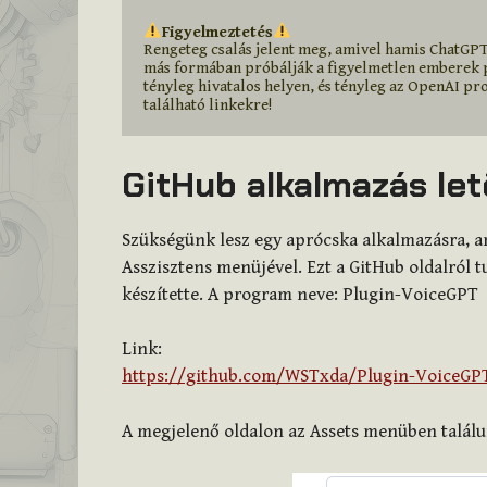
Figyelmeztetés
Rengeteg csalás jelent meg, amivel hamis ChatGPT
más formában próbálják a figyelmetlen emberek p
tényleg hivatalos helyen, és tényleg az OpenAI pro
található linkekre!
GitHub alkalmazás let
Szükségünk lesz egy aprócska alkalmazásra, a
Asszisztens menüjével. Ezt a GitHub oldalról 
készítette. A program neve: Plugin-VoiceGPT
Link:
https://github.com/WSTxda/Plugin-VoiceGPT
A megjelenő oldalon az Assets menüben találunk