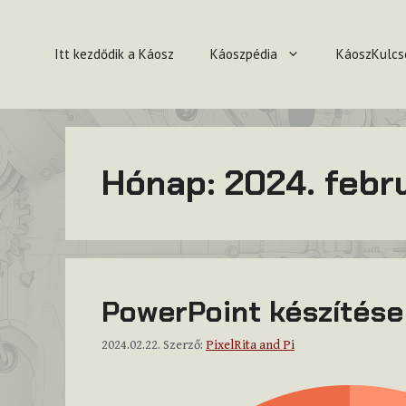
Kilépés
a
Itt kezdődik a Káosz
Káoszpédia
KáoszKulcs
tartalomba
Hónap:
2024. febr
PowerPoint készítése
2024.02.22.
Szerző:
PixelRita and Pi