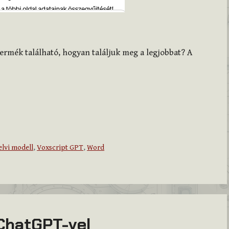
termék található, hogyan találjuk meg a legjobbat? A
lvi modell
,
Voxscript GPT
,
Word
 ChatGPT-vel