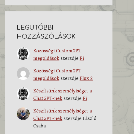
LEGUTÓBBI
HOZZÁSZÓLÁSOK
Közösségi CustomGPT
megoldások
szerzője
Pi
Közösségi CustomGPT
megoldások
szerzője
Flux 2
Készítsünk személyiséget a
ChatGPT-nek
szerzője
Pi
Készítsünk személyiséget a
ChatGPT-nek
szerzője
László
Csaba