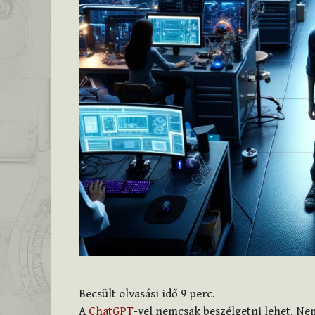
Becsült olvasási idő
9
perc.
A
ChatGPT
-vel nemcsak beszélgetni lehet. Ne