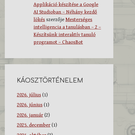
Applikáció készítése a Google
AI Studioban – Néhány kezdő
lökés
szerzője
Mesterséges
intelligencia a tanulásban – 2 –
Készítsünk interaktív tanuló
programot – ChaosBot
KÁOSZTÖRTÉNELEM
2026. július
(1)
2026. június
(1)
2026. január
(2)
2025. december
(1)