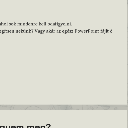
 ahol sok mindenre kell odafigyelni.
egítsen nekünk? Vagy akár az egész PowerPoint fájlt ő
vegyem meg?