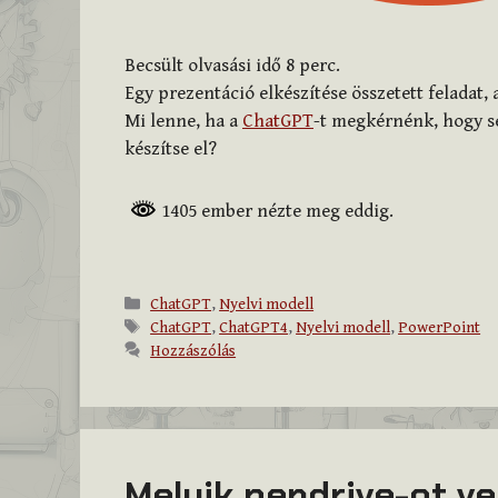
Becsült olvasási idő
8
perc.
Egy prezentáció elkészítése összetett feladat,
Mi lenne, ha a
ChatGPT
-t megkérnénk, hogy s
készítse el?
1405 ember nézte meg eddig.
Kategória
ChatGPT
,
Nyelvi modell
Címkék
ChatGPT
,
ChatGPT4
,
Nyelvi modell
,
PowerPoint
Hozzászólás
Melyik pendrive-ot 