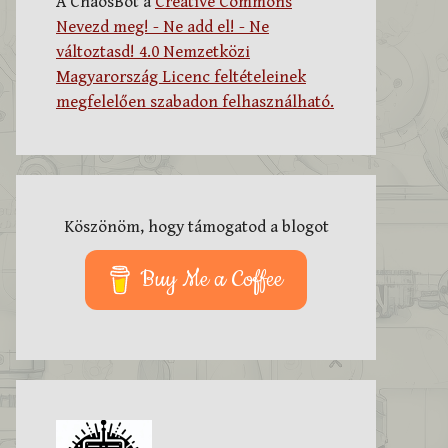
A ChaosBot a
Creative Commons
Nevezd meg! - Ne add el! - Ne
változtasd! 4.0 Nemzetközi
Magyarország Licenc feltételeinek
megfelelően szabadon felhasználható.
Köszönöm, hogy támogatod a blogot
Buy Me a Coffee