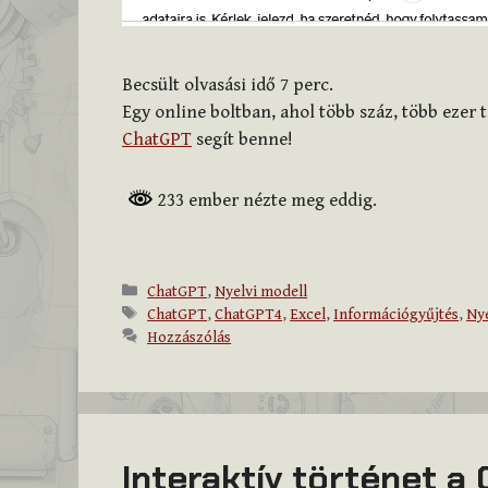
Becsült olvasási idő
7
perc.
Egy online boltban, ahol több száz, több ezer 
ChatGPT
segít benne!
233 ember nézte meg eddig.
Kategória
ChatGPT
,
Nyelvi modell
Címkék
ChatGPT
,
ChatGPT4
,
Excel
,
Információgyűjtés
,
Nye
Hozzászólás
Interaktív történet a