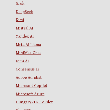
Grok
DeepSeek
Kimi
Mistral AI
Yandex AI
Meta AI Llama
MiniMax Chat
Kimi AI
Consensus.ai
Adobe Acrobat
Microsoft Copilot
Microsoft Azure
HungaryVFR CoPilot