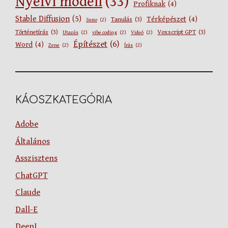
Nyelvi modell
(33)
Profiknak
(4)
Stable Diffusion
(5)
Térképészet
(4)
Tanulás
(3)
Suno
(2)
Történetírás
(3)
Voxscript GPT
(3)
Utazás
(2)
vibe coding
(2)
Videó
(2)
Építészet
(6)
Word
(4)
Zene
(2)
Írás
(2)
KÁOSZKATEGÓRIA
Adobe
Általános
Asszisztens
ChatGPT
Claude
Dall-E
DeepL