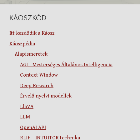
KÁOSZKÓD
Itt kezdődik a Káosz
Káoszpédia
Alapismeretek
AGI - Mesterséges Általános Intelligencia
Context Window
Deep Research
Érvelő nyelvi modellek
LlaVA
LLM
OpenAI API
RLIF – INTUITOR technika