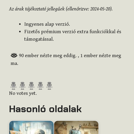
Az árak tájékoztató jellegűek (ellenőrizve: 2024-05-20).
Ingyenes alap verzió.
Fizetős prémium verzió extra funkciókkal és
támogatással.
90 ember nézte meg eddig.
, 1 ember nézte meg
ma.
R
a
No votes yet.
t
Hasonló oldalak
e
t
h
i