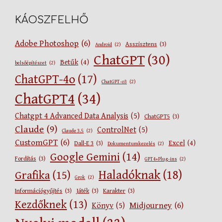
KÁOSZFELHŐ
Adobe Photoshop
(6)
Asszisztens
(3)
Android
(2)
ChatGPT
(30)
Betűk
(4)
belsőépítészet
(2)
ChatGPT-4o
(17)
ChatGPT-o3
(2)
ChatGPT4
(34)
Chatgpt 4 Advanced Data Analysis
(5)
ChatGPT5
(3)
Claude
(9)
ControlNet
(5)
Claude 3.5
(2)
CustomGPT
(6)
Excel
(4)
Dall-E 3
(3)
Dokumentumkezelés
(2)
Google Gemini
(14)
Fordítás
(3)
GPT4+Plug-ins
(2)
Haladóknak
(18)
Grafika
(15)
Grok
(2)
Információgyűjtés
(3)
Játék
(3)
Karakter
(3)
Kezdőknek
(13)
Midjourney
(6)
Könyv
(5)