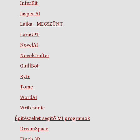
InferKit
Jasper AI
Laika - MEGSZÜNT
LaraGPT
NovelAI
NovelCrafter
QuillBot
Rytr
Tome
WordAI
Writesonic
Építészeket segítő MI programok
DreamSpace
Finch 3D