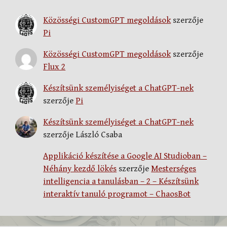
Közösségi CustomGPT megoldások
szerzője
Pi
Közösségi CustomGPT megoldások
szerzője
Flux 2
Készítsünk személyiséget a ChatGPT-nek
szerzője
Pi
Készítsünk személyiséget a ChatGPT-nek
szerzője
László Csaba
Applikáció készítése a Google AI Studioban –
Néhány kezdő lökés
szerzője
Mesterséges
intelligencia a tanulásban – 2 – Készítsünk
interaktív tanuló programot – ChaosBot