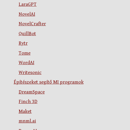
LaraGPT
NovelAI
NovelCrafter
QuillBot
Rytr
Tome
WordAI
Writesonic
Építészeket segítő MI programok
DreamSpace
Finch 3D
Maket
mnml.ai