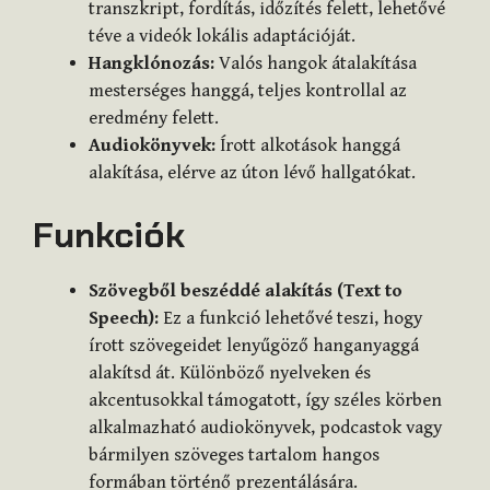
transzkript, fordítás, időzítés felett, lehetővé
téve a videók lokális adaptációját.
Hangklónozás:
Valós hangok átalakítása
mesterséges hanggá, teljes kontrollal az
eredmény felett.
Audiokönyvek:
Írott alkotások hanggá
alakítása, elérve az úton lévő hallgatókat.
Funkciók
Szövegből beszéddé alakítás (Text to
Speech):
Ez a funkció lehetővé teszi, hogy
írott szövegeidet lenyűgöző hanganyaggá
alakítsd át. Különböző nyelveken és
akcentusokkal támogatott, így széles körben
alkalmazható audiokönyvek, podcastok vagy
bármilyen szöveges tartalom hangos
formában történő prezentálására.