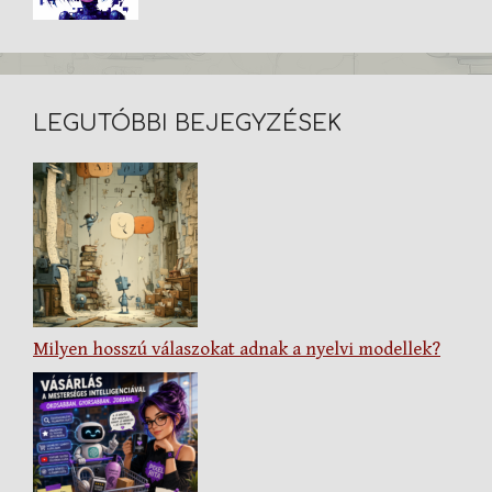
LEGUTÓBBI BEJEGYZÉSEK
Milyen hosszú válaszokat adnak a nyelvi modellek?