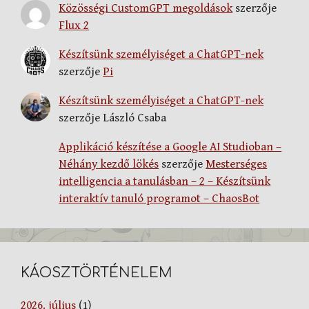
Közösségi CustomGPT megoldások
szerzője
Flux 2
Készítsünk személyiséget a ChatGPT-nek
szerzője
Pi
Készítsünk személyiséget a ChatGPT-nek
szerzője
László Csaba
Applikáció készítése a Google AI Studioban –
Néhány kezdő lökés
szerzője
Mesterséges
intelligencia a tanulásban – 2 – Készítsünk
interaktív tanuló programot – ChaosBot
KÁOSZTÖRTÉNELEM
2026. július
(1)