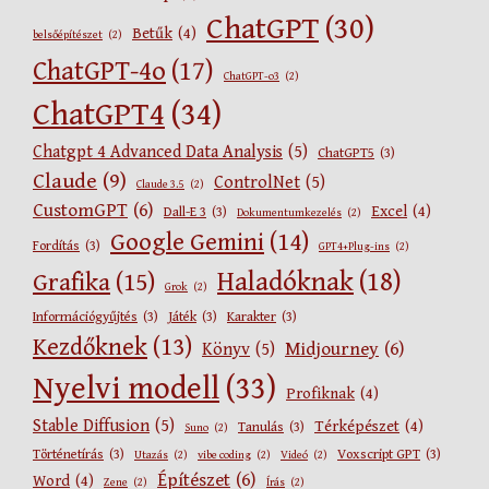
ChatGPT
(30)
Betűk
(4)
belsőépítészet
(2)
ChatGPT-4o
(17)
ChatGPT-o3
(2)
ChatGPT4
(34)
Chatgpt 4 Advanced Data Analysis
(5)
ChatGPT5
(3)
Claude
(9)
ControlNet
(5)
Claude 3.5
(2)
CustomGPT
(6)
Excel
(4)
Dall-E 3
(3)
Dokumentumkezelés
(2)
Google Gemini
(14)
Fordítás
(3)
GPT4+Plug-ins
(2)
Haladóknak
(18)
Grafika
(15)
Grok
(2)
Információgyűjtés
(3)
Játék
(3)
Karakter
(3)
Kezdőknek
(13)
Midjourney
(6)
Könyv
(5)
Nyelvi modell
(33)
Profiknak
(4)
Stable Diffusion
(5)
Térképészet
(4)
Tanulás
(3)
Suno
(2)
Történetírás
(3)
Voxscript GPT
(3)
Utazás
(2)
vibe coding
(2)
Videó
(2)
Építészet
(6)
Word
(4)
Zene
(2)
Írás
(2)