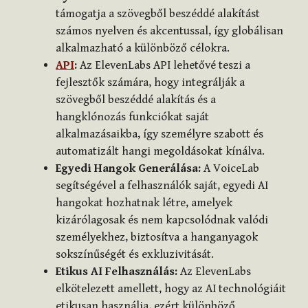
támogatja a szövegből beszéddé alakítást
számos nyelven és akcentussal, így globálisan
alkalmazható a különböző célokra.
API
:
Az ElevenLabs API lehetővé teszi a
fejlesztők számára, hogy integrálják a
szövegből beszéddé alakítás és a
hangklónozás funkciókat saját
alkalmazásaikba, így személyre szabott és
automatizált hangi megoldásokat kínálva.
Egyedi Hangok Generálása:
A VoiceLab
segítségével a felhasználók saját, egyedi AI
hangokat hozhatnak létre, amelyek
kizárólagosak és nem kapcsolódnak valódi
személyekhez, biztosítva a hanganyagok
sokszínűségét és exkluzivitását.
Etikus AI Felhasználás:
Az ElevenLabs
elkötelezett amellett, hogy az AI technológiáit
etikusan használja, ezért különböző