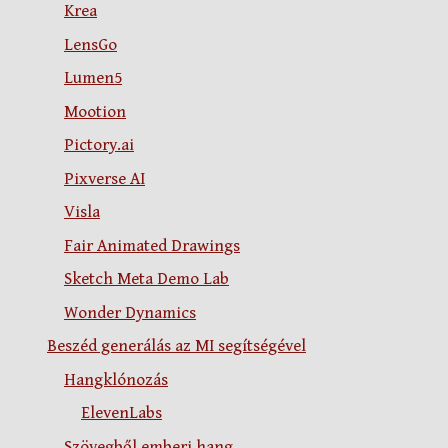
Krea
LensGo
Lumen5
Mootion
Pictory.ai
Pixverse AI
Visla
Fair Animated Drawings
Sketch Meta Demo Lab
Wonder Dynamics
Beszéd generálás az MI segítségével
Hangklónozás
ElevenLabs
Szövegből emberi hang