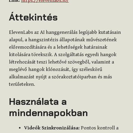
Link:
https://elevenlabs.io/
Áttekintés
ElevenLabs az AI hanggenerálás legújabb kutatásain
alapul, a hangszintézis állapotának művészetének
előremozdítására és a lehetőségek határainak
kitolására törekszik. A szolgáltatás egyedi hangok
létrehozását teszi lehetővé szövegből, valamint a
meglévő hangok klónozását, így széleskörű
alkalmazást nyújt a szórakoztatóiparban és más
területeken.
Használata a
mindennapokban
Videók Szinkronizálása:
Pontos kontroll a