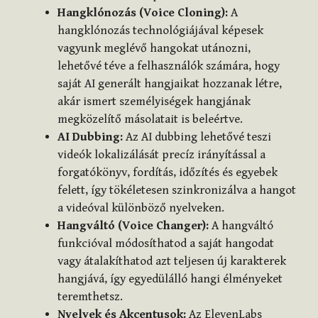
Hangklónozás (Voice Cloning):
A
hangklónozás technológiájával képesek
vagyunk meglévő hangokat utánozni,
lehetővé téve a felhasználók számára, hogy
saját AI generált hangjaikat hozzanak létre,
akár ismert személyiségek hangjának
megközelítő másolatait is beleértve.
AI Dubbing:
Az AI dubbing lehetővé teszi
videók lokalizálását precíz irányítással a
forgatókönyv, fordítás, időzítés és egyebek
felett, így tökéletesen szinkronizálva a hangot
a videóval különböző nyelveken.
Hangváltó (Voice Changer):
A hangváltó
funkcióval módosíthatod a saját hangodat
vagy átalakíthatod azt teljesen új karakterek
hangjává, így egyedülálló hangi élményeket
teremthetsz.
Nyelvek és Akcentusok:
Az ElevenLabs