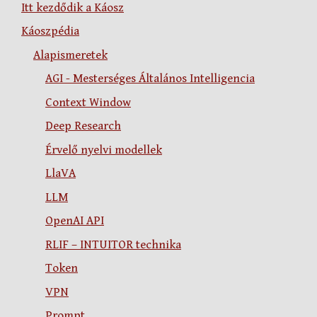
Itt kezdődik a Káosz
Káoszpédia
Alapismeretek
AGI - Mesterséges Általános Intelligencia
Context Window
Deep Research
Érvelő nyelvi modellek
LlaVA
LLM
OpenAI API
RLIF – INTUITOR technika
Token
VPN
Prompt