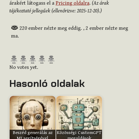
árakért látogass el a
Pricing oldalra
.
(Az árak
tájékoztató jellegűek (ellenőrizve: 2025-12-20).)
220 ember nézte meg eddig.
, 2 ember nézte meg
ma.
R
a
No votes yet.
t
Hasonló oldalak
e
t
h
i
s
i
t
Beszéd generálás az
Közösségi CustomGPT
e
MI segítségével
megoldások