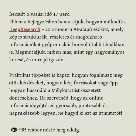
Becsült olvasási idő
17
perc.
Ebben a bejegyzésben bemutatjuk, hogyan működik a
DeepResearch
– az a modern AI-alapú eszköz, amely
képes strukturált, részletes és megbízható
információkat gyűjteni akár bonyolultabb témákban
is. Megmutatjuk, miben más, mint egy hagyományos
kereső, és mire jó igazán.
Praktikus tippeket is kapsz: hogyan fogalmazz meg
ütős kérdéseket, hogyan kérj forrásokat vagy épp
hogyan használd a Mélykutatást összetett
döntésekhez. Ha szeretnéd, hogy az online
információgyűjtésed gyorsabb, pontosabb és
naprakészebb legyen, ne hagyd ki ezt az útmutatót!
985 ember nézte meg eddig.