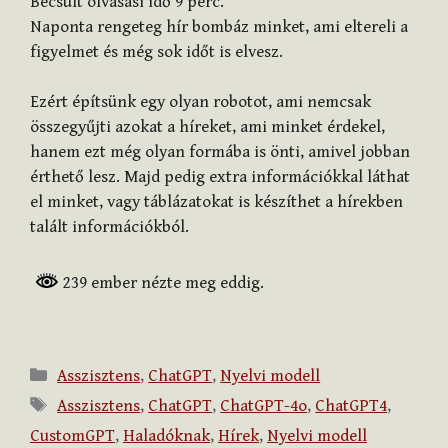
Becsült olvasási idő
9
perc.
Naponta rengeteg hír bombáz minket, ami eltereli a
figyelmet és még sok időt is elvesz.
Ezért építsünk egy olyan robotot, ami nemcsak
összegyűjti azokat a híreket, ami minket érdekel,
hanem ezt még olyan formába is önti, amivel jobban
érthető lesz. Majd pedig extra információkkal láthat
el minket, vagy táblázatokat is készíthet a hírekben
talált információkból.
239 ember nézte meg eddig.
Kategória
Asszisztens
,
ChatGPT
,
Nyelvi modell
Címkék
Asszisztens
,
ChatGPT
,
ChatGPT-4o
,
ChatGPT4
,
CustomGPT
,
Haladóknak
,
Hírek
,
Nyelvi modell