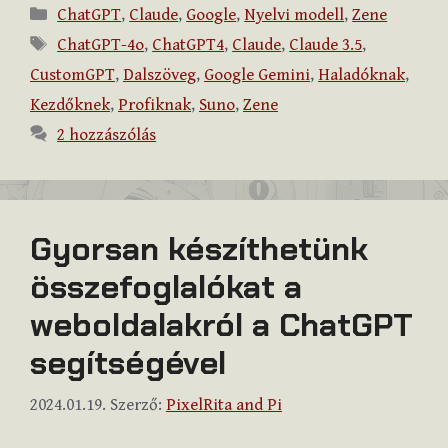
Kategória
ChatGPT
,
Claude
,
Google
,
Nyelvi modell
,
Zene
Címkék
ChatGPT-4o
,
ChatGPT4
,
Claude
,
Claude 3.5
,
CustomGPT
,
Dalszöveg
,
Google Gemini
,
Haladóknak
,
Kezdőknek
,
Profiknak
,
Suno
,
Zene
2 hozzászólás
Gyorsan készíthetünk
összefoglalókat a
weboldalakról a ChatGPT
segítségével
2024.01.19.
Szerző:
PixelRita and Pi