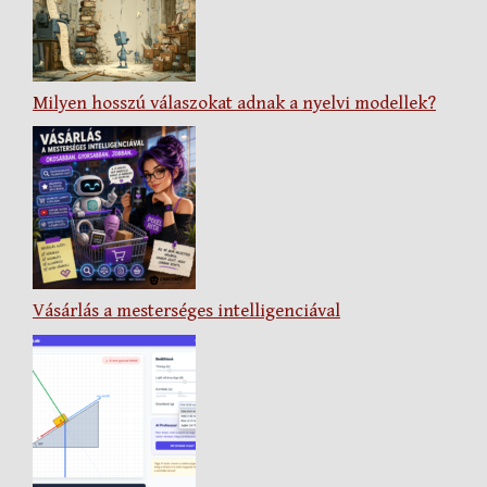
Milyen hosszú válaszokat adnak a nyelvi modellek?
Vásárlás a mesterséges intelligenciával