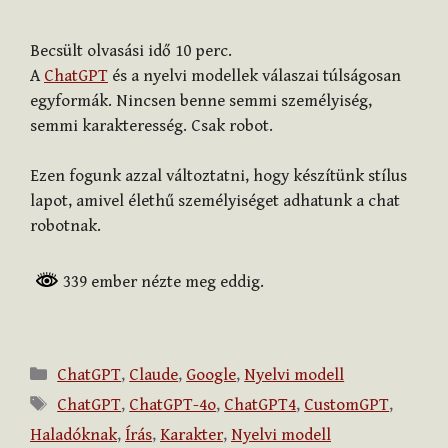
Becsült olvasási idő
10
perc.
A
ChatGPT
és a nyelvi modellek válaszai túlságosan
egyformák. Nincsen benne semmi személyiség,
semmi karakteresség. Csak robot.
Ezen fogunk azzal változtatni, hogy készítünk stílus
lapot, amivel élethű személyiséget adhatunk a chat
robotnak.
339 ember nézte meg eddig.
Kategória
ChatGPT
,
Claude
,
Google
,
Nyelvi modell
Címkék
ChatGPT
,
ChatGPT-4o
,
ChatGPT4
,
CustomGPT
,
Haladóknak
,
Írás
,
Karakter
,
Nyelvi modell