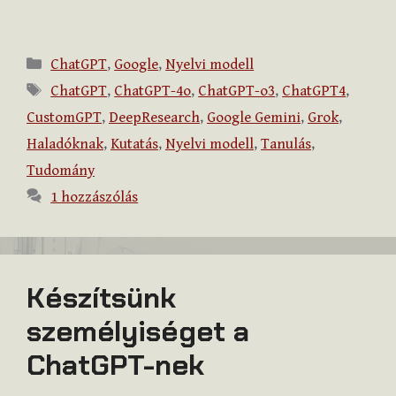
Kategória
ChatGPT
,
Google
,
Nyelvi modell
Címkék
ChatGPT
,
ChatGPT-4o
,
ChatGPT-o3
,
ChatGPT4
,
CustomGPT
,
DeepResearch
,
Google Gemini
,
Grok
,
Haladóknak
,
Kutatás
,
Nyelvi modell
,
Tanulás
,
Tudomány
1 hozzászólás
Készítsünk
személyiséget a
ChatGPT-nek