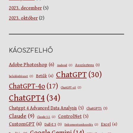
2023. december
(5)
2023. október
(2)
KÁOSZFELHŐ
Adobe Photoshop
(6)
Asszisztens
(3)
Android
(2)
ChatGPT
(30)
Betűk
(4)
belsőépítészet
(2)
ChatGPT-4o
(17)
ChatGPT-o3
(2)
ChatGPT4
(34)
Chatgpt 4 Advanced Data Analysis
(5)
ChatGPT5
(3)
Claude
(9)
ControlNet
(5)
Claude 3.5
(2)
CustomGPT
(6)
Excel
(4)
Dall-E 3
(3)
Dokumentumkezelés
(2)
Google Gemini
(14)