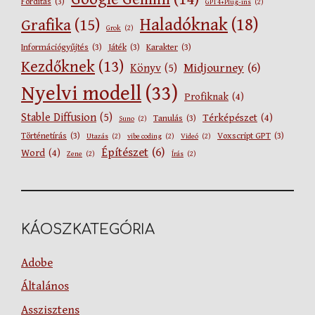
Fordítás
(3)
GPT4+Plug-ins
(2)
Haladóknak
(18)
Grafika
(15)
Grok
(2)
Információgyűjtés
(3)
Játék
(3)
Karakter
(3)
Kezdőknek
(13)
Midjourney
(6)
Könyv
(5)
Nyelvi modell
(33)
Profiknak
(4)
Stable Diffusion
(5)
Térképészet
(4)
Tanulás
(3)
Suno
(2)
Történetírás
(3)
Voxscript GPT
(3)
Utazás
(2)
vibe coding
(2)
Videó
(2)
Építészet
(6)
Word
(4)
Zene
(2)
Írás
(2)
KÁOSZKATEGÓRIA
Adobe
Általános
Asszisztens