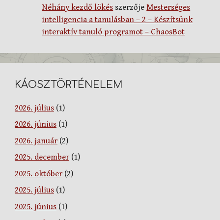
Néhány kezdő lökés
szerzője
Mesterséges
intelligencia a tanulásban – 2 – Készítsünk
interaktív tanuló programot – ChaosBot
KÁOSZTÖRTÉNELEM
2026. július
(1)
2026. június
(1)
2026. január
(2)
2025. december
(1)
2025. október
(2)
2025. július
(1)
2025. június
(1)