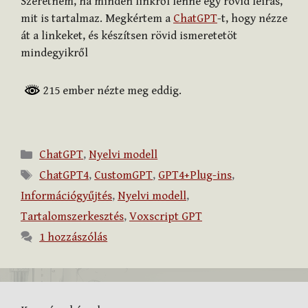
Szeretném, ha minden linkről lenne egy rövid leírás,
mit is tartalmaz. Megkértem a
ChatGPT
-t, hogy nézze
át a linkeket, és készítsen rövid ismeretetöt
mindegyikről
215 ember nézte meg eddig.
Kategória
ChatGPT
,
Nyelvi modell
Címkék
ChatGPT4
,
CustomGPT
,
GPT4+Plug-ins
,
Információgyűjtés
,
Nyelvi modell
,
Tartalomszerkesztés
,
Voxscript GPT
1 hozzászólás