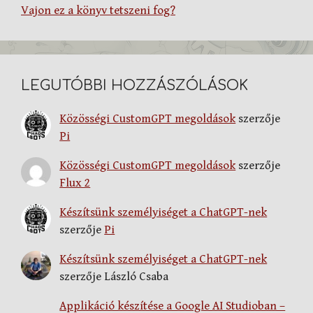
Vajon ez a könyv tetszeni fog?
LEGUTÓBBI HOZZÁSZÓLÁSOK
Közösségi CustomGPT megoldások
szerzője
Pi
Közösségi CustomGPT megoldások
szerzője
Flux 2
Készítsünk személyiséget a ChatGPT-nek
szerzője
Pi
Készítsünk személyiséget a ChatGPT-nek
szerzője
László Csaba
Applikáció készítése a Google AI Studioban –