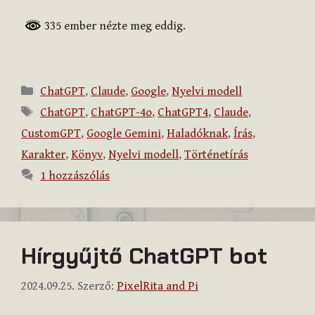
335 ember nézte meg eddig.
Kategória
ChatGPT
,
Claude
,
Google
,
Nyelvi modell
Címkék
ChatGPT
,
ChatGPT-4o
,
ChatGPT4
,
Claude
,
CustomGPT
,
Google Gemini
,
Haladóknak
,
Írás
,
Karakter
,
Könyv
,
Nyelvi modell
,
Történetírás
1 hozzászólás
Hírgyűjtő ChatGPT bot
2024.09.25.
Szerző:
PixelRita and Pi