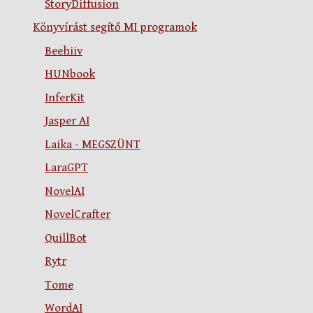
StoryDiffusion
Könyvírást segítő MI programok
Beehiiv
HUNbook
InferKit
Jasper AI
Laika - MEGSZÜNT
LaraGPT
NovelAI
NovelCrafter
QuillBot
Rytr
Tome
WordAI