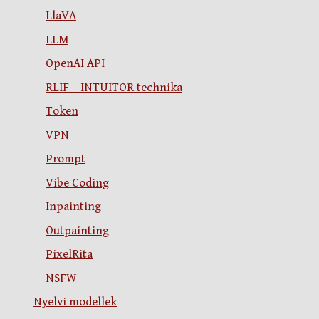
LlaVA
LLM
OpenAI API
RLIF – INTUITOR technika
Token
VPN
Prompt
Vibe Coding
Inpainting
Outpainting
PixelRita
NSFW
Nyelvi modellek