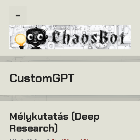
Kilépés
a
Menü
tartalomba
CustomGPT
Mélykutatás (Deep
Research)