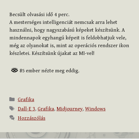
Becsült olvasási idő
4
perc.
A mesterséges intelligenciát nemcsak arra lehet
használni, hogy nagyszabású képeket készítsünk. A
mindennapok egyhangú képeit is feldobhatjuk vele,
még az olyanokat is, mint az operációs rendszer ikon
készletei. Készítsünk újakat az MI-vel!
85 ember nézte meg eddig.
Kategória
Grafika
Címkék
Dall-E 3
,
Grafika
,
Midjourney
,
Windows
Hozzászólás