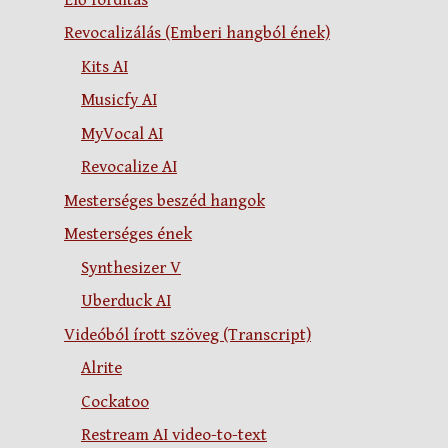
Revocalizálás (Emberi hangból ének)
Kits AI
Musicfy AI
MyVocal AI
Revocalize AI
Mesterséges beszéd hangok
Mesterséges ének
Synthesizer V
Uberduck AI
Videóból írott szöveg (Transcript)
Alrite
Cockatoo
Restream AI video-to-text