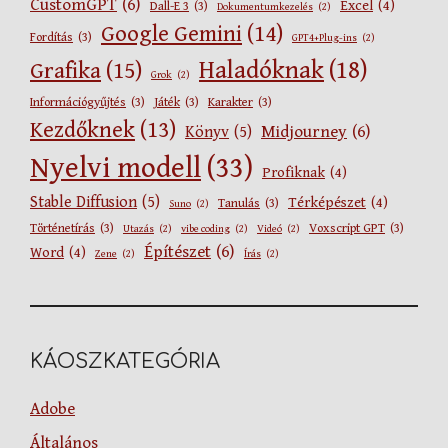
CustomGPT
(6)
Excel
(4)
Dall-E 3
(3)
Dokumentumkezelés
(2)
Google Gemini
(14)
Fordítás
(3)
GPT4+Plug-ins
(2)
Haladóknak
(18)
Grafika
(15)
Grok
(2)
Információgyűjtés
(3)
Játék
(3)
Karakter
(3)
Kezdőknek
(13)
Midjourney
(6)
Könyv
(5)
Nyelvi modell
(33)
Profiknak
(4)
Stable Diffusion
(5)
Térképészet
(4)
Tanulás
(3)
Suno
(2)
Történetírás
(3)
Voxscript GPT
(3)
Utazás
(2)
vibe coding
(2)
Videó
(2)
Építészet
(6)
Word
(4)
Zene
(2)
Írás
(2)
KÁOSZKATEGÓRIA
Adobe
Általános