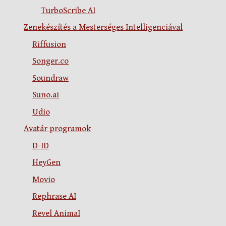
TurboScribe AI
Zenekészítés a Mesterséges Intelligenciával
Riffusion
Songer.co
Soundraw
Suno.ai
Udio
Avatár programok
D-ID
HeyGen
Movio
Rephrase AI
Revel AnimaI