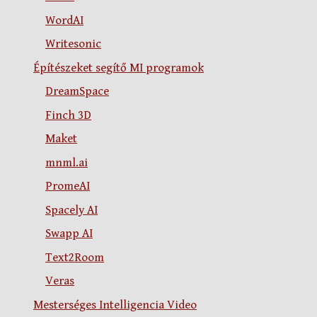
WordAI
Writesonic
Építészeket segítő MI programok
DreamSpace
Finch 3D
Maket
mnml.ai
PromeAI
Spacely AI
Swapp AI
Text2Room
Veras
Mesterséges Intelligencia Video