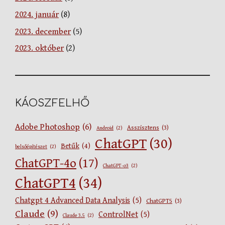
2024. január
(8)
2023. december
(5)
2023. október
(2)
KÁOSZFELHŐ
Adobe Photoshop
(6)
Asszisztens
(3)
Android
(2)
ChatGPT
(30)
Betűk
(4)
belsőépítészet
(2)
ChatGPT-4o
(17)
ChatGPT-o3
(2)
ChatGPT4
(34)
Chatgpt 4 Advanced Data Analysis
(5)
ChatGPT5
(3)
Claude
(9)
ControlNet
(5)
Claude 3.5
(2)