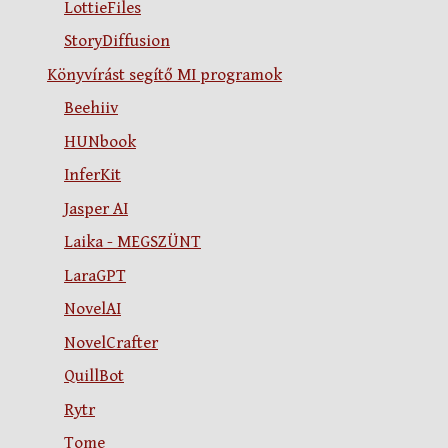
LottieFiles
StoryDiffusion
Könyvírást segítő MI programok
Beehiiv
HUNbook
InferKit
Jasper AI
Laika - MEGSZÜNT
LaraGPT
NovelAI
NovelCrafter
QuillBot
Rytr
Tome