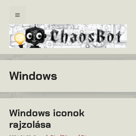
Kilépés
a
Menü
tartalomba
Windows
Windows iconok
rajzolása