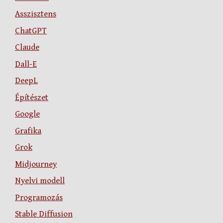
Asszisztens
ChatGPT
Claude
Dall-E
DeepL
Építészet
Google
Grafika
Grok
Midjourney
Nyelvi modell
Programozás
Stable Diffusion