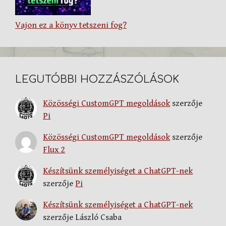
Vajon ez a könyv tetszeni fog?
LEGUTÓBBI HOZZÁSZÓLÁSOK
Közösségi CustomGPT megoldások
szerzője
Pi
Közösségi CustomGPT megoldások
szerzője
Flux 2
Készítsünk személyiséget a ChatGPT-nek
szerzője
Pi
Készítsünk személyiséget a ChatGPT-nek
szerzője
László Csaba