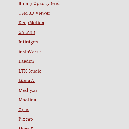
Binary Opacity Grid
CSM 3D Viewer
DeepMotion
GALA3D
Infinigen
instaVerse
Kaedim
LTX Studio
Luma AI
Meshy.ai
Mootion
Opus
Pixcap
Shap-E