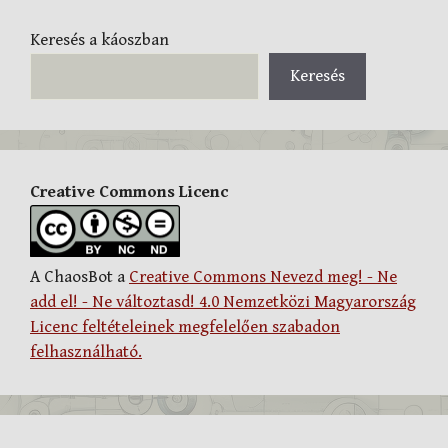
Keresés a káoszban
Keresés
Creative Commons Licenc
A ChaosBot a
Creative Commons Nevezd meg! - Ne
add el! - Ne változtasd! 4.0 Nemzetközi Magyarország
Licenc feltételeinek megfelelően szabadon
felhasználható.