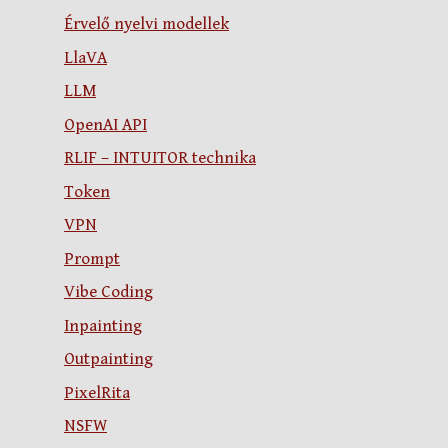
Érvelő nyelvi modellek
LlaVA
LLM
OpenAI API
RLIF – INTUITOR technika
Token
VPN
Prompt
Vibe Coding
Inpainting
Outpainting
PixelRita
NSFW