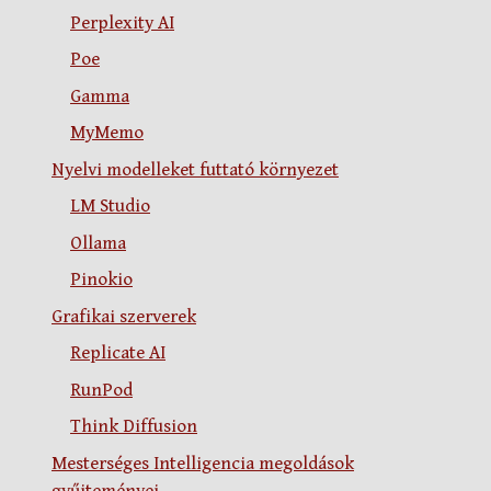
Perplexity AI
Poe
Gamma
MyMemo
Nyelvi modelleket futtató környezet
LM Studio
Ollama
Pinokio
Grafikai szerverek
Replicate AI
RunPod
Think Diffusion
Mesterséges Intelligencia megoldások
gyűjteményei