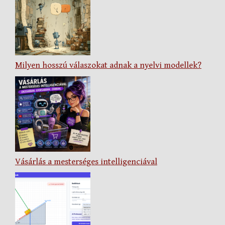
Milyen hosszú válaszokat adnak a nyelvi modellek?
Vásárlás a mesterséges intelligenciával