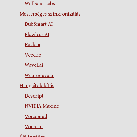
WellSaid Labs
Mesterséges szinkronizálás
DubSmart AI
Flawless AI
Rask.ai
Veed.io
Wavel.ai
Wearenova.ai
Hang átalakítás
Descript
NVIDIA Maxine
Voicemod
Voice.ai
Élő fordítás