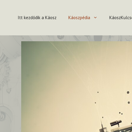
Kilépés
a
Itt kezdődik a Káosz
Káoszpédia
KáoszKulcs
tartalomba