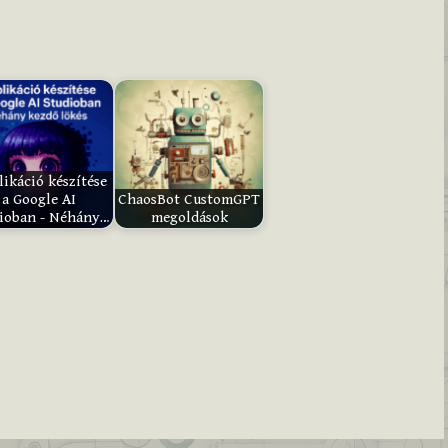
ikáció készítése
a Google AI
ChaosBot CustomGPT
ioban - Néhány…
megoldások