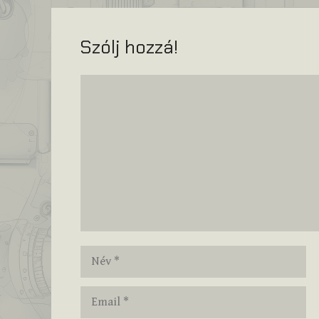
Szólj hozzá!
Hozzászólás
Név
Email