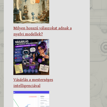
Milyen hosszú válaszokat adnak a
nyelvi modellek?
Vásárlás a mesterséges
intelligenciával