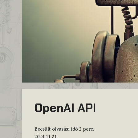
OpenAI API
Becsült olvasási idő
2
perc.
2024.11.21.