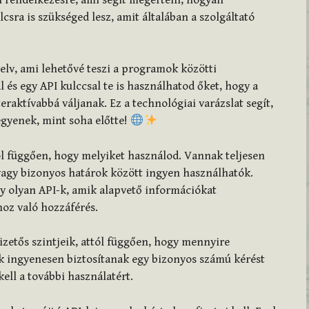
csra is szükséged lesz, amit általában a szolgáltató
yelv, ami lehetővé teszi a programok közötti
és egy API kulccsal te is használhatod őket, hogy a
eraktívabbá váljanak. Ez a technológiai varázslat segít,
gyenek, mint soha előtte!
ól függően, hogy melyiket használod. Vannak teljesen
vagy bizonyos határok között ingyen használhatók.
gy olyan API-k, amik alapvető információkat
hoz való hozzáférés.
zetős szintjeik, attól függően, hogy mennyire
-k ingyenesen biztosítanak egy bizonyos számú kérést
kell a további használatért.