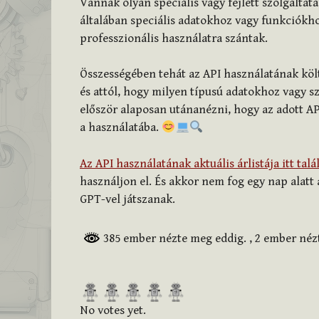
Vannak olyan speciális vagy fejlett szolgáltatá
általában speciális adatokhoz vagy funkciókhoz
professzionális használatra szántak.
Összességében tehát az API használatának költ
és attól, hogy milyen típusú adatokhoz vagy 
először alaposan utánanézni, hogy az adott AP
a használatába.
Az API használatának aktuális árlistája itt talá
használjon el. És akkor nem fog egy nap alatt 
GPT-vel játszanak.
385 ember nézte meg eddig.
, 2 ember né
R
a
No votes yet.