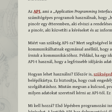
Az
API
, ami a „A
pplication Programming Interfac
számítógépes programok használnak, hogy „be
pincér egy étteremben, aki elviszi a rendelése
a pincér, aki közvetíti a kéréseket és az info
Miért van szükség API-ra? Mert segítségével
kommunikálhatnak egymással anélkül, hogy a 
írniuk a kommunikációhoz. Például, ha egy idő
API-t használ, hogy a legfrissebb időjárás adat
Hogyan lehet használni? Először is,
szükséged 
belépőkártya. Ez biztosítja, hogy csak engedél
szolgáltatáshoz. Miután megvan a kulcsod, p
milyen adatokat szeretnél kérni az API-tól. Ez
Mi kell hozzá? Első lépésben programozási is
kéréseket. A legtöbb API-hoz dokumentáció ál