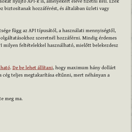
sokat nyújtó API-k is, amelyekért eleve fizetni kell. Ezek
 biztosítanak hozzáférést, és általában üzleti vagy
sége függ az API típusától, a használati mennyiségtől,
szolgáltatásokhoz szeretnél hozzáférni. Mindig érdemes
I milyen feltételekkel használható, mielőtt belekezdesz
lható
.
De be lehet állítani
, hogy maximum hány dollárt
a cég teljes megtakarítása eltűnni, mert néhányan a
zte meg ma.