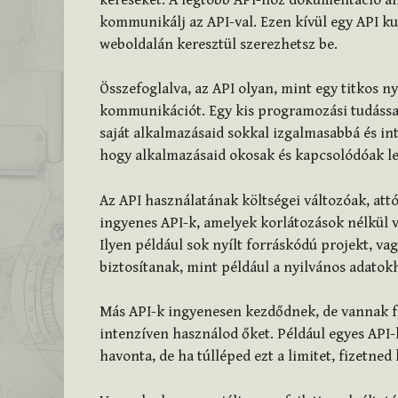
kommunikálj az API-val. Ezen kívül egy API kul
weboldalán keresztül szerezhetsz be.
Összefoglalva, az API olyan, mint egy titkos n
kommunikációt. Egy kis programozási tudással 
saját alkalmazásaid sokkal izgalmasabbá és int
hogy alkalmazásaid okosak és kapcsolódóak le
Az API használatának költségei változóak, att
ingyenes API-k, amelyek korlátozások nélkül 
Ilyen például sok nyílt forráskódú projekt, va
biztosítanak, mint például a nyilvános adatok
Más API-k ingyenesen kezdődnek, de vannak fi
intenzíven használod őket. Például egyes API
havonta, de ha túlléped ezt a limitet, fizetned 