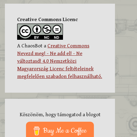
Creative Commons Licenc
A ChaosBot a
Creative Commons
Nevezd meg! - Ne add el! - Ne
változtasd! 4.0 Nemzetközi
Magyarország Licenc feltételeinek
megfelelően szabadon felhasználható.
Köszönöm, hogy támogatod a blogot
Buy Me a Coffee