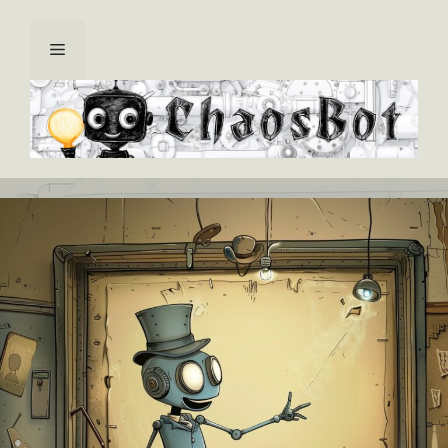
Kilépés
a
Menü
tartalomba