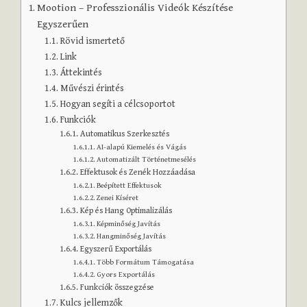
Mootion – Professzionális Videók Készítése
Egyszerűen
Rövid ismertető
Link
Áttekintés
Művészi érintés
Hogyan segíti a célcsoportot
Funkciók
Automatikus Szerkesztés
AI-alapú Kiemelés és Vágás
Automatizált Történetmesélés
Effektusok és Zenék Hozzáadása
Beépített Effektusok
Zenei Kíséret
Kép és Hang Optimalizálás
Képminőség Javítás
Hangminőség Javítás
Egyszerű Exportálás
Több Formátum Támogatása
Gyors Exportálás
Funkciók összegzése
Kulcs jellemzők