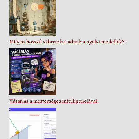
Milyen hosszú válaszokat adnak a nyelvi modellek?
Vásárlás a mesterséges intelligenciával