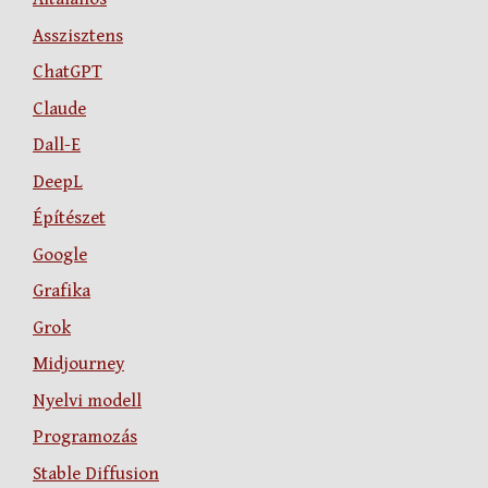
Asszisztens
ChatGPT
Claude
Dall-E
DeepL
Építészet
Google
Grafika
Grok
Midjourney
Nyelvi modell
Programozás
Stable Diffusion