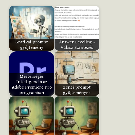
h
i
s
i
t
Grafikai prompt
Answer Leveling -
e
gyűjtemény
Válasz Szintezés
m
:
Mesterséges
Intelligencia az
Submit
Adobe Premiere Pro
Zenei prompt
Rating
programban
gyűjtemények