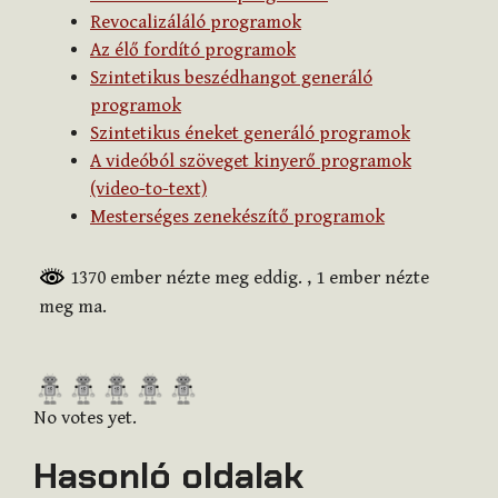
Revocalizáláló programok
Az élő fordító programok
Szintetikus beszédhangot generáló
programok
Szintetikus éneket generáló programok
A videóból szöveget kinyerő programok
(video-to-text)
Mesterséges zenekészítő programok
1370 ember nézte meg eddig.
, 1 ember nézte
meg ma.
R
a
No votes yet.
t
Hasonló oldalak
e
t