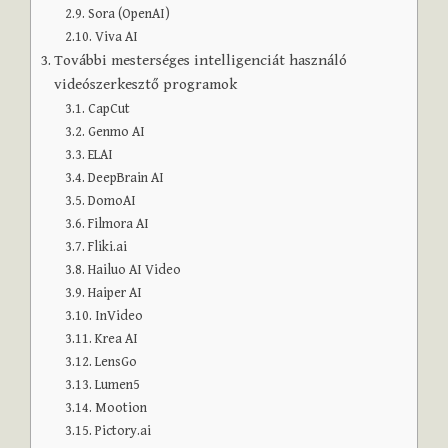
Sora (OpenAI)
Viva AI
További mesterséges intelligenciát használó
videószerkesztő programok
CapCut
Genmo AI
ELAI
DeepBrain AI
DomoAI
Filmora AI
Fliki.ai
Hailuo AI Video
Haiper AI
InVideo
Krea AI
LensGo
Lumen5
Mootion
Pictory.ai