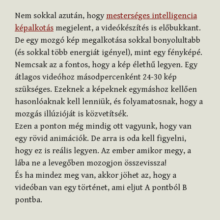
Nem sokkal azután, hogy
mesterséges intelligencia
képalkotás
megjelent, a videókészítés is előbukkant.
De egy mozgó kép megalkotása sokkal bonyolultabb
(és sokkal több energiát igényel), mint egy fényképé.
Nemcsak az a fontos, hogy a kép élethű legyen. Egy
átlagos videóhoz másodpercenként 24-30 kép
szükséges. Ezeknek a képeknek egymáshoz kellően
hasonlóaknak kell lenniük, és folyamatosnak, hogy a
mozgás illúzióját is közvetítsék.
Ezen a ponton még mindig ott vagyunk, hogy van
egy rövid animációk. De arra is oda kell figyelni,
hogy ez is reális legyen. Az ember amikor megy, a
lába ne a levegőben mozogjon összevissza!
És ha mindez meg van, akkor jöhet az, hogy a
videóban van egy történet, ami eljut A pontból B
pontba.