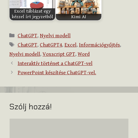
Excel táblázat egy
kézzel írt jegyzetből
Kimi AI
Kategória
ChatGPT
,
Nyelvi modell
Címkék
ChatGPT
,
ChatGPT4
,
Excel
,
Információgyűjtés
,
Nyelvi modell
,
Voxscript GPT
,
Word
Interaktív történet a ChatGPT-vel
PowerPoint készítése ChatGPT-vel.
Szólj hozzá!
Hozzászólás