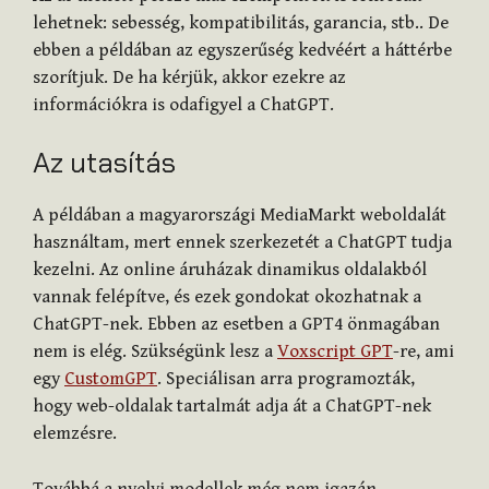
lehetnek: sebesség, kompatibilitás, garancia, stb.. De
ebben a példában az egyszerűség kedvéért a háttérbe
szorítjuk. De ha kérjük, akkor ezekre az
információkra is odafigyel a ChatGPT.
Az utasítás
A példában a magyarországi MediaMarkt weboldalát
használtam, mert ennek szerkezetét a ChatGPT tudja
kezelni. Az online áruházak dinamikus oldalakból
vannak felépítve, és ezek gondokat okozhatnak a
ChatGPT-nek. Ebben az esetben a GPT4 önmagában
nem is elég. Szükségünk lesz a
Voxscript GPT
-re, ami
egy
CustomGPT
. Speciálisan arra programozták,
hogy web-oldalak tartalmát adja át a ChatGPT-nek
elemzésre.
Továbbá a nyelvi modellek még nem igazán