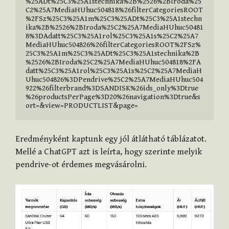
%25ADt%25C3%25A1stechnika%2B%2526%2BIroda%25
C2%25A7MediaHUhuc504818%26filterCategoriesROOT
%2FSz%25C3%25A1m%25C3%25ADt%25C3%25A1stechn
ika%2B%2526%2BIroda%25C2%25A7MediaHUhuc50481
8%3DAdatt%25C3%25A1rol%25C3%25A1s%25C2%25A7
MediaHUhuc504826%26filterCategoriesROOT%2FSz%
25C3%25A1m%25C3%25ADt%25C3%25A1stechnika%2B
%2526%2BIroda%25C2%25A7MediaHUhuc504818%2FA
datt%25C3%25A1rol%25C3%25A1s%25C2%25A7MediaH
Uhuc504826%3DPendrive%25C2%25A7MediaHUhuc504
922%26filterbrand%3DSANDISK%26ids_only%3Dtrue
%26productsPerPage%3D20%26navigation%3Dtrue&s
ort=&view=PRODUCTLIST&page=
Eredményként kaptunk egy jól átlátható táblázatot.
Mellé a ChatGPT azt is leírta, hogy szerinte melyik
pendrive-ot érdemes megvásárolni.