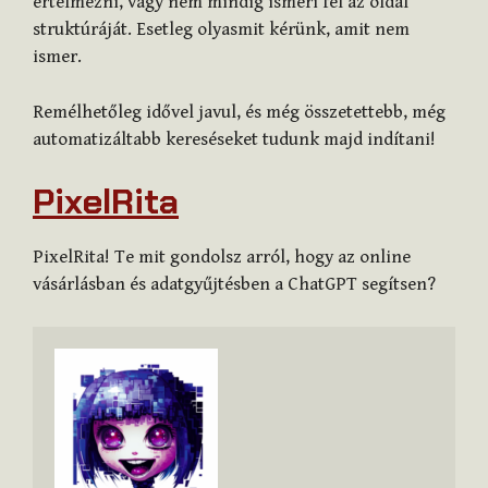
értelmezni, vagy nem mindig ismeri fel az oldal
struktúráját. Esetleg olyasmit kérünk, amit nem
ismer.
Remélhetőleg idővel javul, és még összetettebb, még
automatizáltabb kereséseket tudunk majd indítani!
PixelRita
PixelRita! Te mit gondolsz arról, hogy az online
vásárlásban és adatgyűjtésben a ChatGPT segítsen?