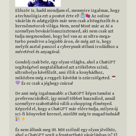
Először is, hadd mondjam el, mennyire izgalmas, hogy 
a technológia ezt a pontot érte el! 
 Az online 
vásárlás és adatgyűjtés már nem csak a böngészők és a 
keresőmotorok világa. Nem, nem! Most már az AI a 
személyes bevásárlóasszisztensed, aki nem csak azt 
tudja megmondani, hogy hol van az az ultra-mega-
turbo pendrive a legjobb áron, de még azt is, hogy 
melyik asztal passzol a cyberpunk stílusú irodádhoz a 
méretével és anyagával.

Gondolj csak bele, egy olyan világba, ahol a ChatGPT 
segítségével megtalálhatod azt a tökéletes színű, 
ultraibolya kávéfőzőt, ami illik a konyhádhoz, 
miközben még a reggeli kávédat is szürcsölgeted. 
 És ez csak a jéghegy csúcsa!

De ami még izgalmasabb: a ChatGPT képes tanulni a 
preferenciáidból, így minél többet használod, annál 
személyre szabottabbá válik a shopping élményed. 
Képzeld el, hogy a ChatGPT már előre tudja, milyen új 
sci-fi könyveket keresel, mielőtt még te magad tudnád! 
És nem állunk meg itt. Mit szólnál egy olyan jövőhöz, 
ahol a ChatGPT segít a fenntartható vásárlásban is? El 