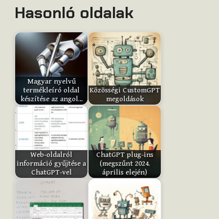
Hasonló oldalak
e
t
h
i
s
i
Magyar nyelvű
t
termékleíró oldal
Közösségi CustomGPT
e
készítése az angol…
megoldások
m
:
Web-oldalról
ChatGPT plug-ins
Submit
információ gyűjtése a
(megszűnt 2024.
Rating
ChatGPT-vel
április elején)