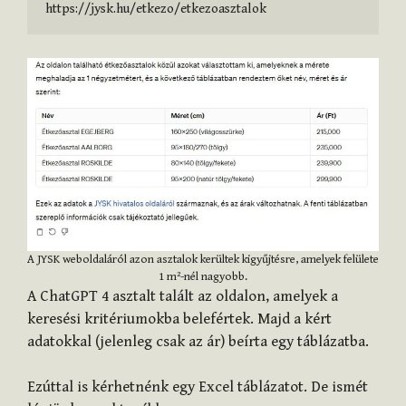
https://jysk.hu/etkezo/etkezoasztalok
A JYSK weboldaláról azon asztalok kerültek kigyűjtésre, amelyek felülete
1 m²-nél nagyobb.
A ChatGPT 4 asztalt talált az oldalon, amelyek a
keresési kritériumokba belefértek. Majd a kért
adatokkal (jelenleg csak az ár) beírta egy táblázatba.
Ezúttal is kérhetnénk egy Excel táblázatot. De ismét