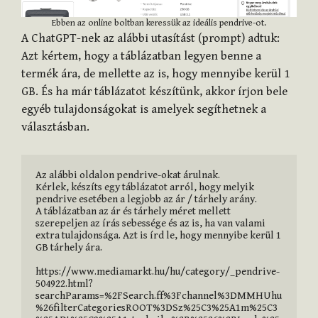
Ebben az online boltban keressük az ideális pendrive-ot.
A ChatGPT-nek az alábbi utasítást (prompt) adtuk:
Azt kértem, hogy a táblázatban legyen benne a
termék ára, de mellette az is, hogy mennyibe kerül 1
GB. És ha már táblázatot készítünk, akkor írjon bele
egyéb tulajdonságokat is amelyek segíthetnek a
választásban.
Az alábbi oldalon pendrive-okat árulnak.

Kérlek, készíts egy táblázatot arról, hogy melyik 
pendrive esetében a legjobb az ár / tárhely arány. 

A táblázatban az ár és tárhely méret mellett 
szerepeljen az írás sebessége és az is, ha van valami 
extra tulajdonsága. Azt is írd le, hogy mennyibe kerül 1 
GB tárhely ára.

https://www.mediamarkt.hu/hu/category/_pendrive-
504922.html?
searchParams=%2FSearch.ff%3Fchannel%3DMMHUhu
%26filterCategoriesROOT%3DSz%25C3%25A1m%25C3