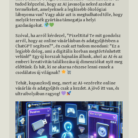
tudod képzelni, hogy az AI javasolja neked azokat a 
termékeket, amelyeknek a legkisebb ökológiai 
lábnyoma van? Vagy akár azt is megtudhatod tőle, hogy 
melyik termék gyártása támogatja a helyi 
gazdaságokat. 
Szóval, ha arról kérdezel, "PixelRita! Te mit gondolsz 
arról, hogy az online vásárlásban és adatgyűjtésben a 
ChatGPT segítsen?", én csak azt tudom mondani: "Ez a 
legjobb dolog, ami a digitális korban megtörténhetett 
velünk!" Egy új korszak hajnalán állunk, ahol az AI és az 
emberi kreativitás találkozása új dimenziókat nyit meg 
előttünk. És hát, ki ne akarna részese lenni ennek a 
csodálatos új világnak? 
Tehát, kapaszkodj meg, mert az AI-vezérelte online 
vásárlás és adatgyűjtés csak a kezdet. A jövő itt van, és 
ultraibolyában ragyog! 