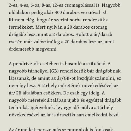
2-es, 4-es, 6-os, 8-as, 12-es csomagolással is. Nagyobb
oldalakon pedig akár 400 darabos verzióval is!
Itt nem elég, hogy ár szerint sorba rendezzük a
termékeket. Mert nyilván a 20 darabos csomag
drágább lesz, mint a 2 darabos. Holott a ár/darab
esetén már valószínűleg a 20 darabos lesz az, amit
érdemesebb megvenni.
A pendrive-ok esetében is hasonló a szituáció. A
nagyobb tárhellyel (GB) rendelkezők bár drágábbnak
látszanak, de amint az ár/GB-ot kezdjük számolni, ez
nem így lesz. A tárhely méretének növekedésével az
ár/GB általában csökken. De csak egy ideig. A
nagyobb méretek általában újabb és egyúttal drágább
technikát igényelnek. Így egy idő múlva a tárhely
növekedésével az ár is drasztikusan emelkedni kezd.
Az ár mellett persze más szempontok is fontosak