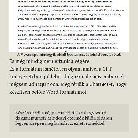
A Voxscript mindegyik oldalt beolvassa, és leírást készít róluk
És még mindig nem értünk a végére!
Ez a formátum ismételten olyan, amivel a GPT
környezetében jól lehet dolgozni, de más embernek
mégsem adhatjuk oda. Megkérjük a ChatGPT-t, hogy
készítsen belőle Word formátumot.
Készíts erről a négy termékleírásról egy Word 
dokumentumot? Mindegyik termék külön oldalon 