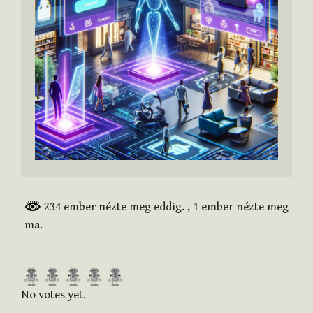
234 ember nézte meg eddig.
, 1 ember nézte meg
ma.
R
a
No votes yet.
t