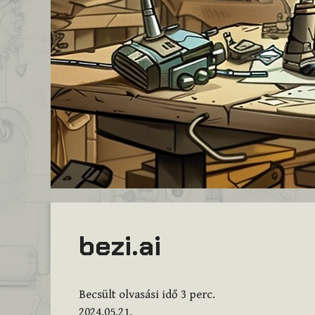
bezi.ai
Becsült olvasási idő
3
perc.
2024.05.21.