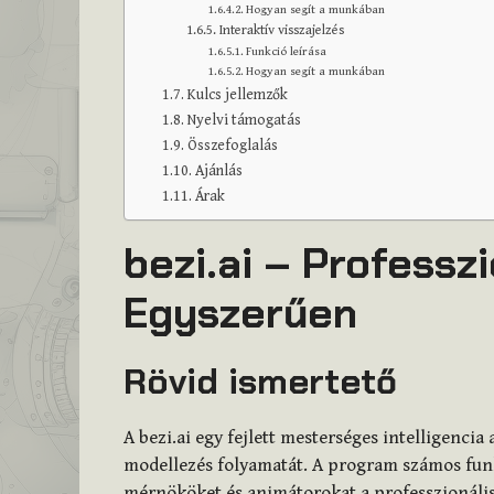
Hogyan segít a munkában
Interaktív visszajelzés
Funkció leírása
Hogyan segít a munkában
Kulcs jellemzők
Nyelvi támogatás
Összefoglalás
Ajánlás
Árak
bezi.ai – Professz
Egyszerűen
Rövid ismertető
A bezi.ai egy fejlett mesterséges intelligencia
modellezés folyamatát. A program számos funk
mérnököket és animátorokat a professzionáli