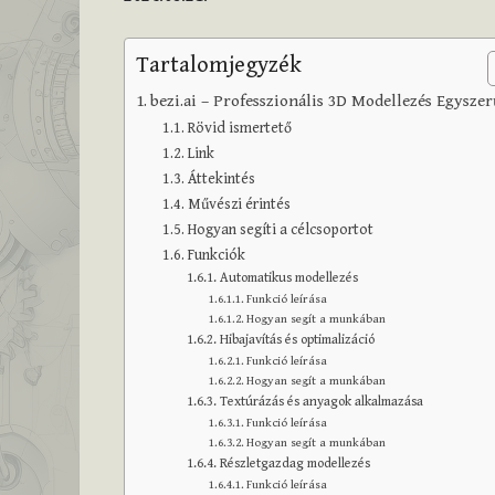
Tartalomjegyzék
bezi.ai – Professzionális 3D Modellezés Egysze
Rövid ismertető
Link
Áttekintés
Művészi érintés
Hogyan segíti a célcsoportot
Funkciók
Automatikus modellezés
Funkció leírása
Hogyan segít a munkában
Hibajavítás és optimalizáció
Funkció leírása
Hogyan segít a munkában
Textúrázás és anyagok alkalmazása
Funkció leírása
Hogyan segít a munkában
Részletgazdag modellezés
Funkció leírása