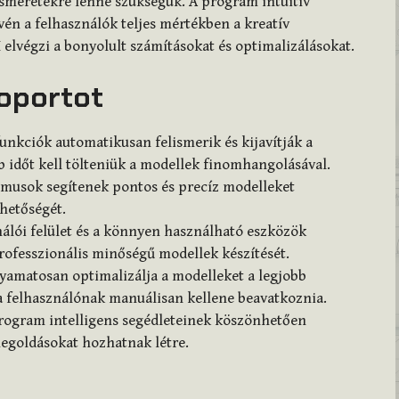
ismeretekre lenne szükségük. A program intuitív
évén a felhasználók teljes mértékben a kreatív
elvégzi a bonyolult számításokat és optimalizálásokat.
soportot
 funkciók automatikusan felismerik és kijavítják a
b időt kell tölteniük a modellek finomhangolásával.
itmusok segítenek pontos és precíz modelleket
ehetőségét.
ználói felület és a könnyen használható eszközök
professzionális minőségű modellek készítését.
lyamatosan optimalizálja a modelleket a legjobb
a felhasználónak manuálisan kellene beavatkoznia.
program intelligens segédleteinek köszönhetően
megoldásokat hozhatnak létre.