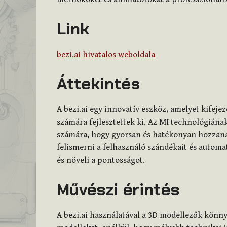
Link
bezi.ai hivatalos weboldala
Áttekintés
A bezi.ai egy innovatív eszköz, amelyet kifej
számára fejlesztettek ki. Az MI technológiána
számára, hogy gyorsan és hatékonyan hozzana
felismerni a felhasználó szándékait és automa
és növeli a pontosságot.
Művészi érintés
A bezi.ai használatával a 3D modellezők könny