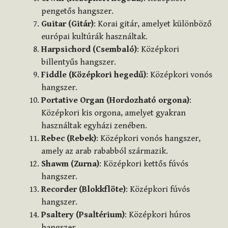
pengetős hangszer.
Guitar (Gitár)
: Korai gitár, amelyet különböző
európai kultúrák használtak.
Harpsichord (Csembaló)
: Középkori
billentyűs hangszer.
Fiddle (Középkori hegedű)
: Középkori vonós
hangszer.
Portative Organ (Hordozható orgona)
:
Középkori kis orgona, amelyet gyakran
használtak egyházi zenében.
Rebec (Rebek)
: Középkori vonós hangszer,
amely az arab rababból származik.
Shawm (Zurna)
: Középkori kettős fúvós
hangszer.
Recorder (Blokkflöte)
: Középkori fúvós
hangszer.
Psaltery (Psaltérium)
: Középkori húros
hangszer.