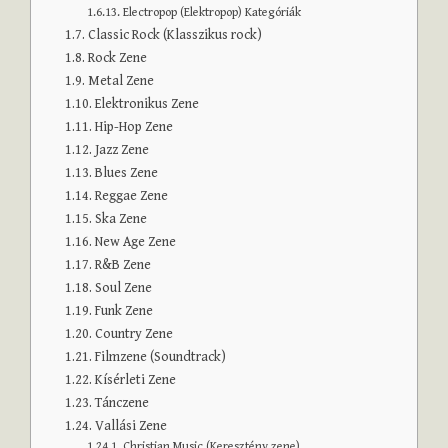
Electropop (Elektropop) Kategóriák
Classic Rock (Klasszikus rock)
Rock Zene
Metal Zene
Elektronikus Zene
Hip-Hop Zene
Jazz Zene
Blues Zene
Reggae Zene
Ska Zene
New Age Zene
R&B Zene
Soul Zene
Funk Zene
Country Zene
Filmzene (Soundtrack)
Kísérleti Zene
Tánczene
Vallási Zene
Christian Music (Keresztény zene)