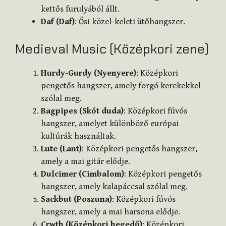
kettős furulyából állt.
Daf (Daf)
: Ősi közel-keleti ütőhangszer.
Medieval Music (Középkori zene)
Hurdy-Gurdy (Nyenyere)
: Középkori
pengetős hangszer, amely forgó kerekekkel
szólal meg.
Bagpipes (Skót duda)
: Középkori fúvós
hangszer, amelyet különböző európai
kultúrák használtak.
Lute (Lant)
: Középkori pengetős hangszer,
amely a mai gitár elődje.
Dulcimer (Cimbalom)
: Középkori pengetős
hangszer, amely kalapáccsal szólal meg.
Sackbut (Poszuna)
: Középkori fúvós
hangszer, amely a mai harsona elődje.
Crwth (Középkori hegedű)
: Középkori