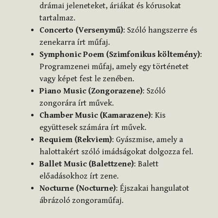
drámai jeleneteket, áriákat és kórusokat
tartalmaz.
Concerto (Versenymű)
: Szóló hangszerre és
zenekarra írt műfaj.
Symphonic Poem (Szimfonikus költemény)
:
Programzenei műfaj, amely egy történetet
vagy képet fest le zenében.
Piano Music (Zongorazene)
: Szóló
zongorára írt művek.
Chamber Music (Kamarazene)
: Kis
együttesek számára írt művek.
Requiem (Rekviem)
: Gyászmise, amely a
halottakért szóló imádságokat dolgozza fel.
Ballet Music (Balettzene)
: Balett
előadásokhoz írt zene.
Nocturne (Nocturne)
: Éjszakai hangulatot
ábrázoló zongoraműfaj.