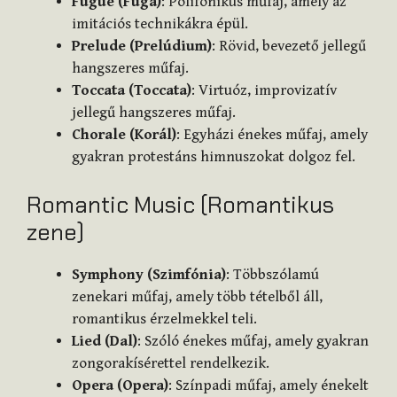
Fugue (Fúga)
: Polifonikus műfaj, amely az
imitációs technikákra épül.
Prelude (Prelúdium)
: Rövid, bevezető jellegű
hangszeres műfaj.
Toccata (Toccata)
: Virtuóz, improvizatív
jellegű hangszeres műfaj.
Chorale (Korál)
: Egyházi énekes műfaj, amely
gyakran protestáns himnuszokat dolgoz fel.
Romantic Music (Romantikus
zene)
Symphony (Szimfónia)
: Többszólamú
zenekari műfaj, amely több tételből áll,
romantikus érzelmekkel teli.
Lied (Dal)
: Szóló énekes műfaj, amely gyakran
zongorakísérettel rendelkezik.
Opera (Opera)
: Színpadi műfaj, amely énekelt