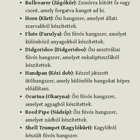
Bullroarer (Zúgókör)
: Zsinórra kötött fa vagy
csont, amely forgatva hangot ad ki.
Horn (Kürt)
: Ősi hangszer, amelyet állati
szarvakból készítettek.
Flute (Furulya)
: Ősi fúvós hangszer, amelyet
különböző anyagokból készítettek.
Didgeridoo (Didgeridoo)
: Ősi ausztráliai
fúvós hangszer, amelyet eukaliptuszfából
készítettek.
Handpan (Kézi dob)
: Kézzel játszott
ütőhangszer, amely különféle hangokat képes
előállítani.
Ocarina (Okaryna)
: Ősi fúvós hangszer,
amelyet agyagból készítettek.
Reed Pipe (Nádsíp)
: Ősi fúvós hangszer,
amelyet nádból készítettek.
Shell Trumpet (Kagylókürt)
: Kagylóból
készült fúvós hangszer.