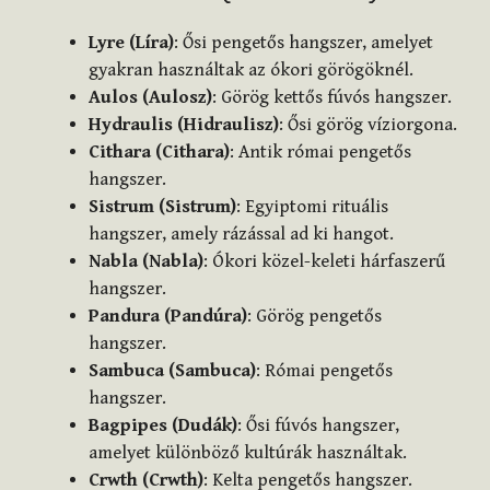
Lyre (Líra)
: Ősi pengetős hangszer, amelyet
gyakran használtak az ókori görögöknél.
Aulos (Aulosz)
: Görög kettős fúvós hangszer.
Hydraulis (Hidraulisz)
: Ősi görög víziorgona.
Cithara (Cithara)
: Antik római pengetős
hangszer.
Sistrum (Sistrum)
: Egyiptomi rituális
hangszer, amely rázással ad ki hangot.
Nabla (Nabla)
: Ókori közel-keleti hárfaszerű
hangszer.
Pandura (Pandúra)
: Görög pengetős
hangszer.
Sambuca (Sambuca)
: Római pengetős
hangszer.
Bagpipes (Dudák)
: Ősi fúvós hangszer,
amelyet különböző kultúrák használtak.
Crwth (Crwth)
: Kelta pengetős hangszer.