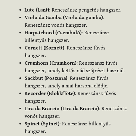
Lute (Lant)
: Reneszánsz pengetős hangszer.
Viola da Gamba (Viola da gamba)
:
Reneszánsz vonós hangszer.
Harpsichord (Csembaló)
: Reneszánsz
billentyűs hangszer.
Cornett (Kornett)
: Reneszánsz fúvós
hangszer.
Crumhorn (Crumhorn)
: Reneszánsz fúvós
hangszer, amely kettős nád szájrészt használ.
Sackbut (Poszuna)
: Reneszánsz fúvós
hangszer, amely a mai harsona elődje.
Recorder (Blokkflöte)
: Reneszánsz fúvós
hangszer.
Lira da Braccio (Lira da Braccio)
: Reneszánsz
vonós hangszer.
Spinet (Spinet)
: Reneszánsz billentyűs
hangszer.