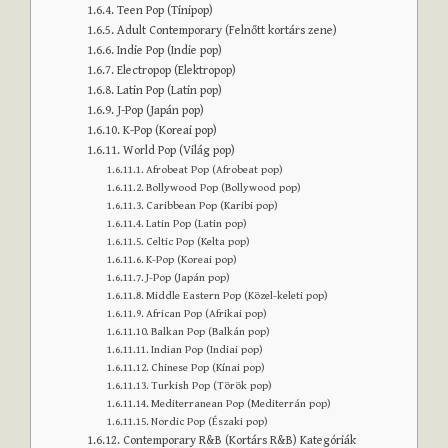
Teen Pop (Tinipop)
Adult Contemporary (Felnőtt kortárs zene)
Indie Pop (Indie pop)
Electropop (Elektropop)
Latin Pop (Latin pop)
J-Pop (Japán pop)
K-Pop (Koreai pop)
World Pop (Világ pop)
Afrobeat Pop (Afrobeat pop)
Bollywood Pop (Bollywood pop)
Caribbean Pop (Karibi pop)
Latin Pop (Latin pop)
Celtic Pop (Kelta pop)
K-Pop (Koreai pop)
J-Pop (Japán pop)
Middle Eastern Pop (Közel-keleti pop)
African Pop (Afrikai pop)
Balkan Pop (Balkán pop)
Indian Pop (Indiai pop)
Chinese Pop (Kínai pop)
Turkish Pop (Török pop)
Mediterranean Pop (Mediterrán pop)
Nordic Pop (Északi pop)
Contemporary R&B (Kortárs R&B) Kategóriák