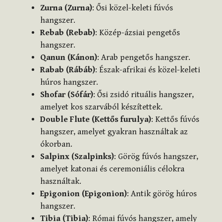
Zurna (Zurna)
: Ősi közel-keleti fúvós
hangszer.
Rebab (Rebab)
: Közép-ázsiai pengetős
hangszer.
Qanun (Kánon)
: Arab pengetős hangszer.
Rabab (Rábáb)
: Észak-afrikai és közel-keleti
húros hangszer.
Shofar (Sófár)
: Ősi zsidó rituális hangszer,
amelyet kos szarvából készítettek.
Double Flute (Kettős furulya)
: Kettős fúvós
hangszer, amelyet gyakran használtak az
ókorban.
Salpinx (Szalpinks)
: Görög fúvós hangszer,
amelyet katonai és ceremoniális célokra
használtak.
Epigonion (Epigonion)
: Antik görög húros
hangszer.
Tibia (Tibia)
: Római fúvós hangszer, amely