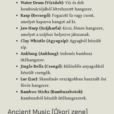
Water Drum (Vízidob)
: Víz és dob
kombinációjából létrehozott hangszer.
Rasp (Recsegő)
: Fogazott fa vagy csont,
amelyet kaparva hangot ad ki.
Jaw Harp (Szájharfa)
: Kicsi, fémes hangszer,
amelyet a szájhoz helyezve játszanak.
Clay Whistle (Agyagsíp)
: Agyagból készült
síp.
Anklung (Anklung)
: Indonéz bambusz
ütőhangszer.
Jingle Bells (Csengő)
: Különféle anyagokból
készült csengők.
Lur (Lur)
: Skandináv országokban használt ősi
fúvós hangszer.
Bamboo Sticks (Bambuszbotok)
:
Bambuszból készült ütőhangszerek.
Ancient Music (Ókori zene)