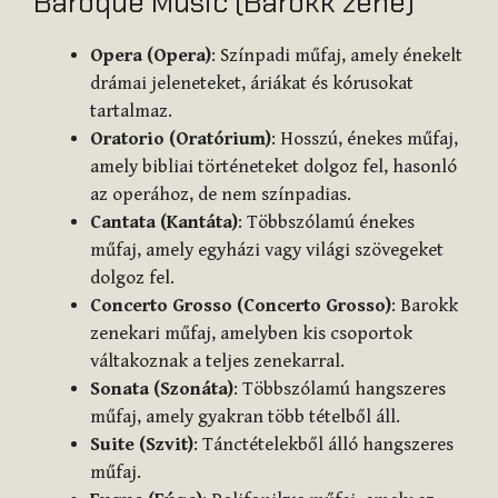
Baroque Music (Barokk zene)
Opera (Opera)
: Színpadi műfaj, amely énekelt
drámai jeleneteket, áriákat és kórusokat
tartalmaz.
Oratorio (Oratórium)
: Hosszú, énekes műfaj,
amely bibliai történeteket dolgoz fel, hasonló
az operához, de nem színpadias.
Cantata (Kantáta)
: Többszólamú énekes
műfaj, amely egyházi vagy világi szövegeket
dolgoz fel.
Concerto Grosso (Concerto Grosso)
: Barokk
zenekari műfaj, amelyben kis csoportok
váltakoznak a teljes zenekarral.
Sonata (Szonáta)
: Többszólamú hangszeres
műfaj, amely gyakran több tételből áll.
Suite (Szvit)
: Tánctételekből álló hangszeres
műfaj.