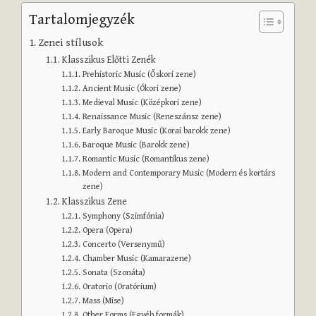
Tartalomjegyzék
Zenei stílusok
Klasszikus Előtti Zenék
Prehistoric Music (Őskori zene)
Ancient Music (Ókori zene)
Medieval Music (Középkori zene)
Renaissance Music (Reneszánsz zene)
Early Baroque Music (Korai barokk zene)
Baroque Music (Barokk zene)
Romantic Music (Romantikus zene)
Modern and Contemporary Music (Modern és kortárs
zene)
Klasszikus Zene
Symphony (Szimfónia)
Opera (Opera)
Concerto (Versenymű)
Chamber Music (Kamarazene)
Sonata (Szonáta)
Oratorio (Oratórium)
Mass (Mise)
Other Forms (Egyéb formák)