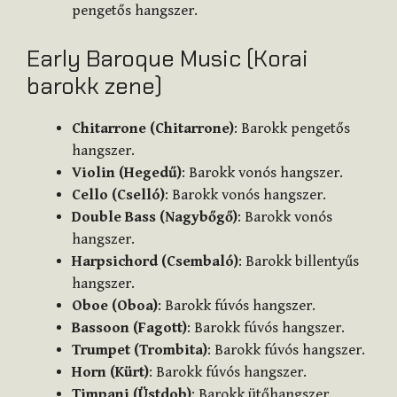
pengetős hangszer.
Early Baroque Music (Korai
barokk zene)
Chitarrone (Chitarrone)
: Barokk pengetős
hangszer.
Violin (Hegedű)
: Barokk vonós hangszer.
Cello (Cselló)
: Barokk vonós hangszer.
Double Bass (Nagybőgő)
: Barokk vonós
hangszer.
Harpsichord (Csembaló)
: Barokk billentyűs
hangszer.
Oboe (Oboa)
: Barokk fúvós hangszer.
Bassoon (Fagott)
: Barokk fúvós hangszer.
Trumpet (Trombita)
: Barokk fúvós hangszer.
Horn (Kürt)
: Barokk fúvós hangszer.
Timpani (Üstdob)
: Barokk ütőhangszer.