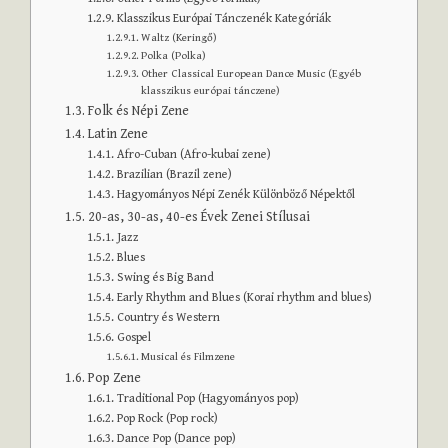
Klasszikus Európai Tánczenék Kategóriák
Waltz (Keringő)
Polka (Polka)
Other Classical European Dance Music (Egyéb
klasszikus európai tánczene)
Folk és Népi Zene
Latin Zene
Afro-Cuban (Afro-kubai zene)
Brazilian (Brazil zene)
Hagyományos Népi Zenék Különböző Népektől
20-as, 30-as, 40-es Évek Zenei Stílusai
Jazz
Blues
Swing és Big Band
Early Rhythm and Blues (Korai rhythm and blues)
Country és Western
Gospel
Musical és Filmzene
Pop Zene
Traditional Pop (Hagyományos pop)
Pop Rock (Pop rock)
Dance Pop (Dance pop)