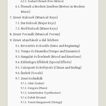
Szabad Ütemek (Free Meters)
Ütemek a Modern Zenében (Meters in Modern
Music)
Zenei Kulcsok (Musical Keys)
Dur Kulcsok (Major Keys)
Moll Kulcsok (Minor Keys)
Zenei Formák (Musical Forms)
Zenei utasítások a dal közben
Bevezetés és Kezdés (Intro and Beginning)
Tempo és Dinamika (Tempo and Dynamics)
Hangulat és Érzelmek (Mood and Emotions)
Különleges Effektek (Special Effects)
Csúcspont és Befejezés (Climax and Ending)
Énekek (Vocals)
Zenei technikák
Gitár (Guitar)
Zongora (Piano)
Szintetizátor (Synthesizer)
Dobok (Drums)
Vonós Hangszerek (Strings)