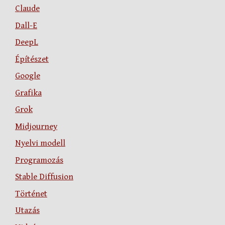
Claude
Dall-E
DeepL
Építészet
Google
Grafika
Grok
Midjourney
Nyelvi modell
Programozás
Stable Diffusion
Történet
Utazás