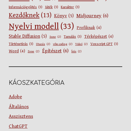
Információgyűjtés
(3)
Játék
(3)
Karakter
(3)
Kezdőknek
(13)
Midjourney
(6)
Könyv
(5)
Nyelvi modell
(33)
Profiknak
(4)
Stable Diffusion
(5)
Térképészet
(4)
Tanulás
(3)
Suno
(2)
Történetírás
(3)
Voxscript GPT
(3)
Utazás
(2)
vibe coding
(2)
Videó
(2)
Építészet
(6)
Word
(4)
Zene
(2)
Írás
(2)
KÁOSZKATEGÓRIA
Adobe
Általános
Asszisztens
ChatGPT