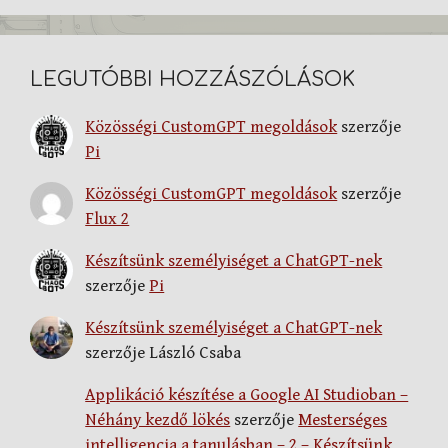
LEGUTÓBBI HOZZÁSZÓLÁSOK
Közösségi CustomGPT megoldások
szerzője
Pi
Közösségi CustomGPT megoldások
szerzője
Flux 2
Készítsünk személyiséget a ChatGPT-nek
szerzője
Pi
Készítsünk személyiséget a ChatGPT-nek
szerzője
László Csaba
Applikáció készítése a Google AI Studioban –
Néhány kezdő lökés
szerzője
Mesterséges
intelligencia a tanulásban – 2 – Készítsünk