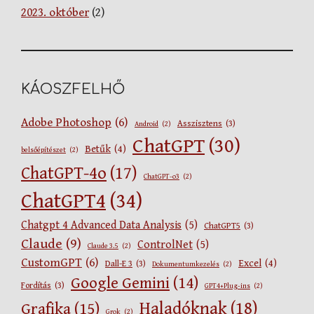
2023. október
(2)
KÁOSZFELHŐ
Adobe Photoshop
(6)
Asszisztens
(3)
Android
(2)
ChatGPT
(30)
Betűk
(4)
belsőépítészet
(2)
ChatGPT-4o
(17)
ChatGPT-o3
(2)
ChatGPT4
(34)
Chatgpt 4 Advanced Data Analysis
(5)
ChatGPT5
(3)
Claude
(9)
ControlNet
(5)
Claude 3.5
(2)
CustomGPT
(6)
Excel
(4)
Dall-E 3
(3)
Dokumentumkezelés
(2)
Google Gemini
(14)
Fordítás
(3)
GPT4+Plug-ins
(2)
Haladóknak
(18)
Grafika
(15)
Grok
(2)