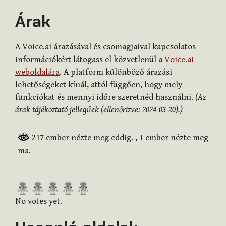
Árak
A Voice.ai árazásával és csomagjaival kapcsolatos
információkért látogass el közvetlenül a
Voice.ai
weboldalára
. A platform különböző árazási
lehetőségeket kínál, attól függően, hogy mely
funkciókat és mennyi időre szeretnéd használni.
(Az
árak tájékoztató jellegűek (ellenőrizve: 2024-03-20).)
217 ember nézte meg eddig.
, 1 ember nézte meg
ma.
R
a
No votes yet.
t
e