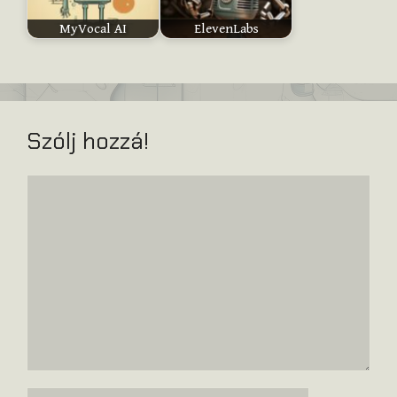
MyVocal AI
ElevenLabs
Szólj hozzá!
Hozzászólás