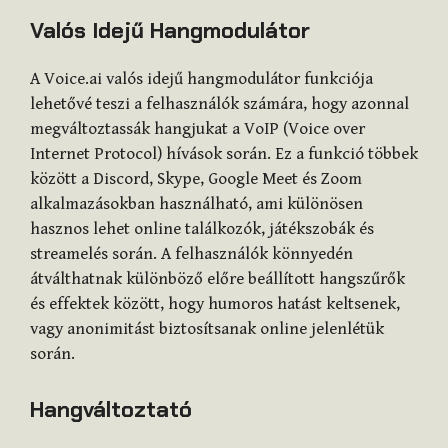
Valós Idejű Hangmodulátor
A Voice.ai valós idejű hangmodulátor funkciója
lehetővé teszi a felhasználók számára, hogy azonnal
megváltoztassák hangjukat a VoIP (Voice over
Internet Protocol) hívások során. Ez a funkció többek
között a Discord, Skype, Google Meet és Zoom
alkalmazásokban használható, ami különösen
hasznos lehet online találkozók, játékszobák és
streamelés során. A felhasználók könnyedén
átválthatnak különböző előre beállított hangszűrők
és effektek között, hogy humoros hatást keltsenek,
vagy anonimitást biztosítsanak online jelenlétük
során.
Hangváltoztató