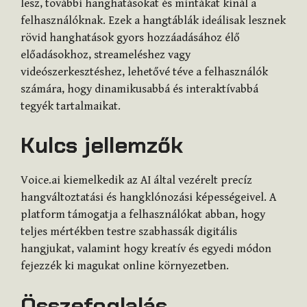
lesz, további hanghatásokat és mintákat kínál a
felhasználóknak. Ezek a hangtáblák ideálisak lesznek
rövid hanghatások gyors hozzáadásához élő
előadásokhoz, streameléshez vagy
videószerkesztéshez, lehetővé téve a felhasználók
számára, hogy dinamikusabbá és interaktívabbá
tegyék tartalmaikat.
Kulcs jellemzők
Voice.ai kiemelkedik az AI által vezérelt precíz
hangváltoztatási és hangklónozási képességeivel. A
platform támogatja a felhasználókat abban, hogy
teljes mértékben testre szabhassák digitális
hangjukat, valamint hogy kreatív és egyedi módon
fejezzék ki magukat online környezetben.
Összefoglalás