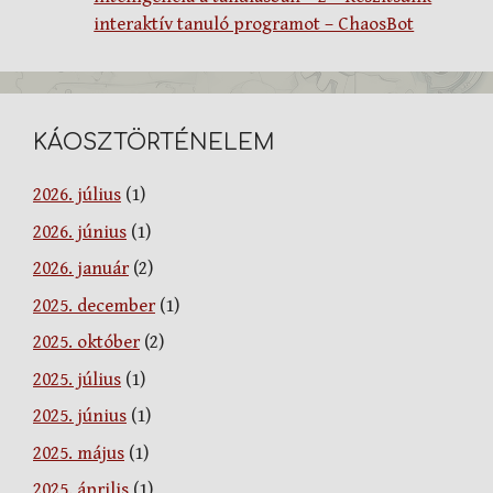
interaktív tanuló programot – ChaosBot
KÁOSZTÖRTÉNELEM
2026. július
(1)
2026. június
(1)
2026. január
(2)
2025. december
(1)
2025. október
(2)
2025. július
(1)
2025. június
(1)
2025. május
(1)
2025. április
(1)