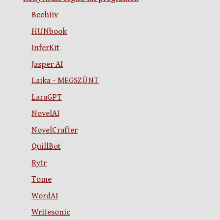
Beehiiv
HUNbook
InferKit
Jasper AI
Laika - MEGSZÜNT
LaraGPT
NovelAI
NovelCrafter
QuillBot
Rytr
Tome
WordAI
Writesonic