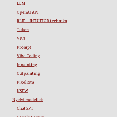
LLM
OpenAI API
RLIF – INTUITOR technika
Token
VPN
Prompt
Vibe Coding
Inpainting
Outpainting
PixelRita
NSFW
Nyelvi modellek
ChatGPT