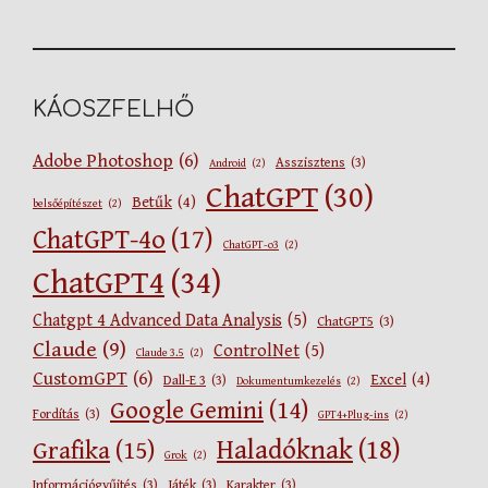
KÁOSZFELHŐ
Adobe Photoshop
(6)
Asszisztens
(3)
Android
(2)
ChatGPT
(30)
Betűk
(4)
belsőépítészet
(2)
ChatGPT-4o
(17)
ChatGPT-o3
(2)
ChatGPT4
(34)
Chatgpt 4 Advanced Data Analysis
(5)
ChatGPT5
(3)
Claude
(9)
ControlNet
(5)
Claude 3.5
(2)
CustomGPT
(6)
Excel
(4)
Dall-E 3
(3)
Dokumentumkezelés
(2)
Google Gemini
(14)
Fordítás
(3)
GPT4+Plug-ins
(2)
Haladóknak
(18)
Grafika
(15)
Grok
(2)
Információgyűjtés
(3)
Játék
(3)
Karakter
(3)