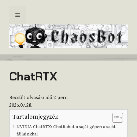
Kilépés
a
Menü
tartalomba
ChatRTX
Becsült olvasási idő
2
perc.
2025.07.28.
Tartalomjegyzék
NVIDIA ChatRTX: ChatRobot a saját gépen a saját
fájlainkkal