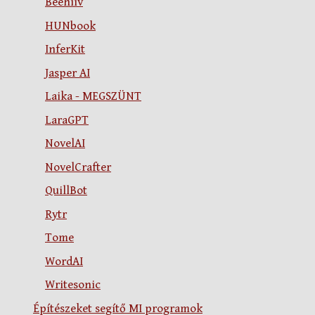
Beehiiv
HUNbook
InferKit
Jasper AI
Laika - MEGSZÜNT
LaraGPT
NovelAI
NovelCrafter
QuillBot
Rytr
Tome
WordAI
Writesonic
Építészeket segítő MI programok