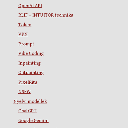
OpenAI API
RLIF – INTUITOR technika
Token
VPN
Prompt
Vibe Coding
Inpainting
Outpainting
PixelRita
NSFW
Nyelvi modellek
ChatGPT
Google Gemini