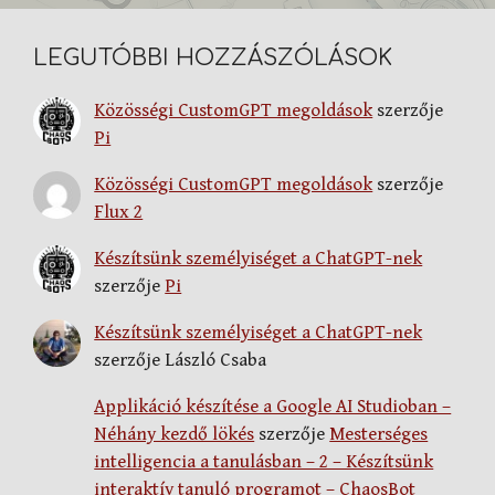
LEGUTÓBBI HOZZÁSZÓLÁSOK
Közösségi CustomGPT megoldások
szerzője
Pi
Közösségi CustomGPT megoldások
szerzője
Flux 2
Készítsünk személyiséget a ChatGPT-nek
szerzője
Pi
Készítsünk személyiséget a ChatGPT-nek
szerzője
László Csaba
Applikáció készítése a Google AI Studioban –
Néhány kezdő lökés
szerzője
Mesterséges
intelligencia a tanulásban – 2 – Készítsünk
interaktív tanuló programot – ChaosBot