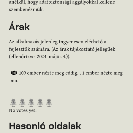
anélkül, hogy adatbiztonsági aggályokkal kellene
szembenézniük.
Árak
Az alkalmazás jelenleg ingyenesen elérhető a
fejlesztők számára. (Az árak tájékoztató jellegűek
(ellenőrizve: 2024. május 4.)).
109 ember nézte meg eddig.
, 1 ember nézte meg
ma.
R
a
No votes yet.
t
Hasonló oldalak
e
t