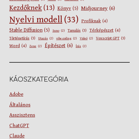
Kezdőknek
(13)
Midjourney
(6)
Könyv
(5)
Nyelvi modell
(33)
Profiknak
(4)
Stable Diffusion
(5)
Térképészet
(4)
Tanulás
(3)
Suno
(2)
Történetírás
(3)
Voxscript GPT
(3)
Utazás
(2)
vibe coding
(2)
Videó
(2)
Építészet
(6)
Word
(4)
Zene
(2)
Írás
(2)
KÁOSZKATEGÓRIA
Adobe
Általános
Asszisztens
ChatGPT
Claude