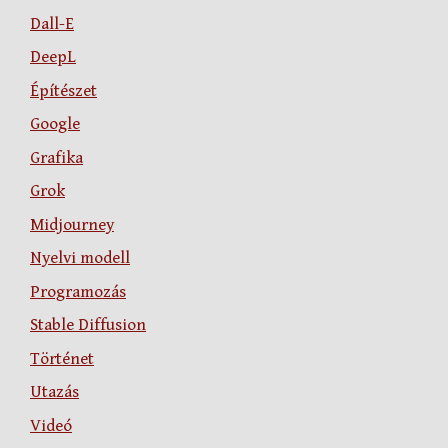
Dall-E
DeepL
Építészet
Google
Grafika
Grok
Midjourney
Nyelvi modell
Programozás
Stable Diffusion
Történet
Utazás
Videó