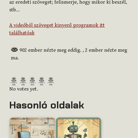
az eredeti szöveget; felismerje, hogy mikor ki beszél,
stb…
A videóból szöveget kinyerő programok itt
találhatóak
902 ember nézte meg eddig.
, 2 ember nézte meg
ma.
R
a
No votes yet.
t
Hasonló oldalak
e
t
h
i
s