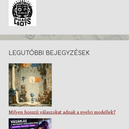
LEGUTÓBBI BEJEGYZÉSEK
Milyen hosszú válaszokat adnak a nyelvi modellek?