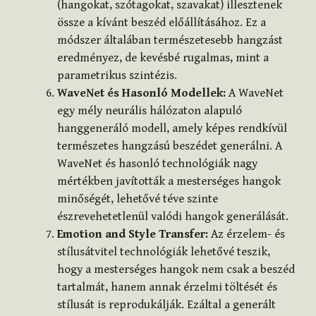
(hangokat, szótagokat, szavakat) illesztenek
össze a kívánt beszéd előállításához. Ez a
módszer általában természetesebb hangzást
eredményez, de kevésbé rugalmas, mint a
parametrikus szintézis.
WaveNet és Hasonló Modellek:
A WaveNet
egy mély neurális hálózaton alapuló
hanggeneráló modell, amely képes rendkívül
természetes hangzású beszédet generálni. A
WaveNet és hasonló technológiák nagy
mértékben javították a mesterséges hangok
minőségét, lehetővé téve szinte
észrevehetetlenül valódi hangok generálását.
Emotion and Style Transfer:
Az érzelem- és
stílusátvitel technológiák lehetővé teszik,
hogy a mesterséges hangok nem csak a beszéd
tartalmát, hanem annak érzelmi töltését és
stílusát is reprodukálják. Ezáltal a generált