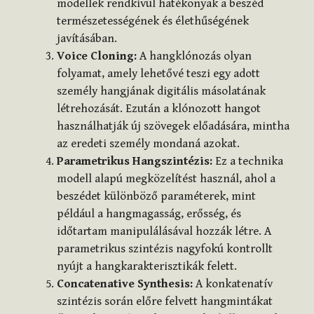
modellek rendkívül hatékonyak a beszéd
természetességének és élethűségének
javításában.
Voice Cloning:
A hangklónozás olyan
folyamat, amely lehetővé teszi egy adott
személy hangjának digitális másolatának
létrehozását. Ezután a klónozott hangot
használhatják új szövegek előadására, mintha
az eredeti személy mondaná azokat.
Parametrikus Hangszintézis:
Ez a technika
modell alapú megközelítést használ, ahol a
beszédet különböző paraméterek, mint
például a hangmagasság, erősség, és
időtartam manipulálásával hozzák létre. A
parametrikus szintézis nagyfokú kontrollt
nyújt a hangkarakterisztikák felett.
Concatenative Synthesis:
A konkatenatív
szintézis során előre felvett hangmintákat