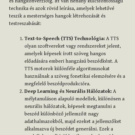
és hangkonverzióig. Itt van néhány kulcsfontosságú
technika és azok rövid leírása, amelyek lehetővé
teszik a mesterséges hangok létrehozását és
testreszabását:
Text-to-Speech (TTS) Technológia:
A TTS
olyan szoftvereket vagy rendszereket jelent,
amelyek képesek írott szöveg hangos
előadására emberi hangzású beszédként. A
TTS motorok különféle algoritmusokat
használnak a szöveg fonetikai elemzésére és a
megfelelő beszédprodukcióra.
Deep Learning és Neurális Hálózatok:
A
mélytanuláson alapuló modellek, különösen a
neurális hálózatok, képesek megtanulni a
beszéd különböző jellemzőit nagy
adathalmazokból, majd ezeket a jellemzőket
alkalmazva új beszédet generálni. Ezek a